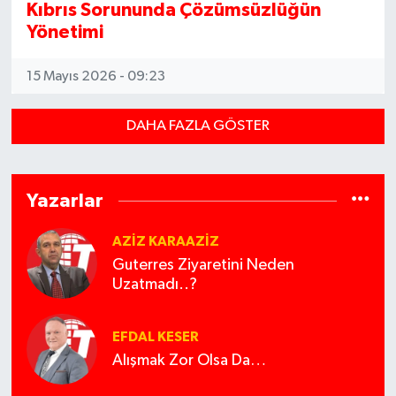
Kıbrıs Sorununda Çözümsüzlüğün
Yönetimi
15 Mayıs 2026 - 09:23
DAHA FAZLA GÖSTER
Yazarlar
AZIZ KARAAZIZ
Guterres Ziyaretini Neden
Uzatmadı..?
EFDAL KESER
Alışmak Zor Olsa Da…