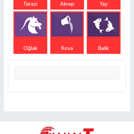
Terazi
Akrep
Yay
Oğlak
Kova
Balık