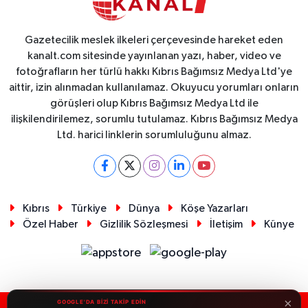
Gazetecilik meslek ilkeleri çerçevesinde hareket eden
kanalt.com sitesinde yayınlanan yazı, haber, video ve
fotoğrafların her türlü hakkı Kıbrıs Bağımsız Medya Ltd'ye
aittir, izin alınmadan kullanılamaz. Okuyucu yorumları onların
görüşleri olup Kıbrıs Bağımsız Medya Ltd ile
ilişkilendirilemez, sorumlu tutulamaz. Kıbrıs Bağımsız Medya
Ltd. harici linklerin sorumluluğunu almaz.
Kıbrıs
Türkiye
Dünya
Köşe Yazarları
Özel Haber
Gizlilik Sözleşmesi
İletişim
Künye
×
GOOGLE'DA BİZİ TAKİP EDİN