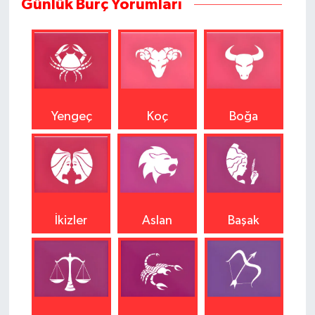
Günlük Burç Yorumları
Yengeç
Koç
Boğa
İkizler
Aslan
Başak