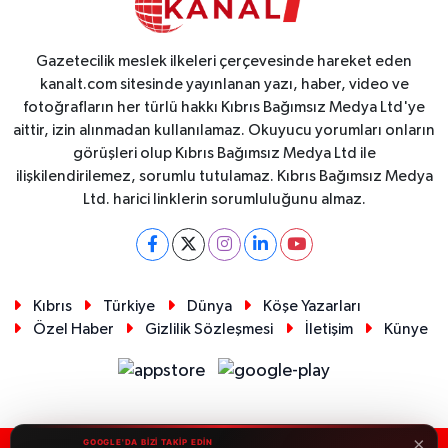
Gazetecilik meslek ilkeleri çerçevesinde hareket eden
kanalt.com sitesinde yayınlanan yazı, haber, video ve
fotoğrafların her türlü hakkı Kıbrıs Bağımsız Medya Ltd'ye
aittir, izin alınmadan kullanılamaz. Okuyucu yorumları onların
görüşleri olup Kıbrıs Bağımsız Medya Ltd ile
ilişkilendirilemez, sorumlu tutulamaz. Kıbrıs Bağımsız Medya
Ltd. harici linklerin sorumluluğunu almaz.
Kıbrıs
Türkiye
Dünya
Köşe Yazarları
Özel Haber
Gizlilik Sözleşmesi
İletişim
Künye
×
GOOGLE'DA BİZİ TAKİP EDİN