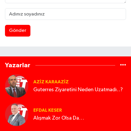
Gönder
Yazarlar
AZIZ KARAAZIZ
Guterres Ziyaretini Neden Uzatmadı..?
EFDAL KESER
Alışmak Zor Olsa Da…