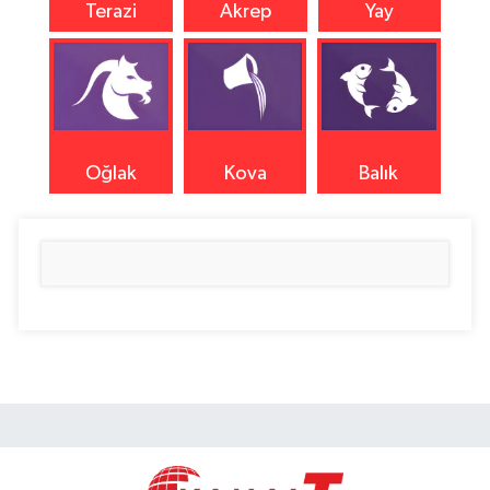
Terazi
Akrep
Yay
Oğlak
Kova
Balık