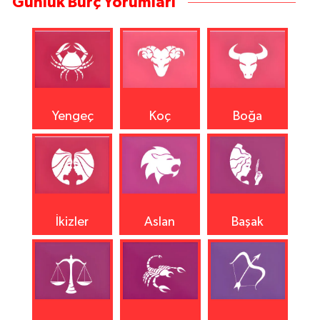
Günlük Burç Yorumları
Yengeç
Koç
Boğa
İkizler
Aslan
Başak