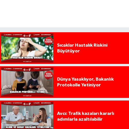
Sıcaklar Hastalık Riskini
Büyütüyor
Dünya Yasaklıyor, Bakanlık
Protokolle Yetiniyor
Avcı: Trafik kazaları kararlı
adımlarla azaltılabilir