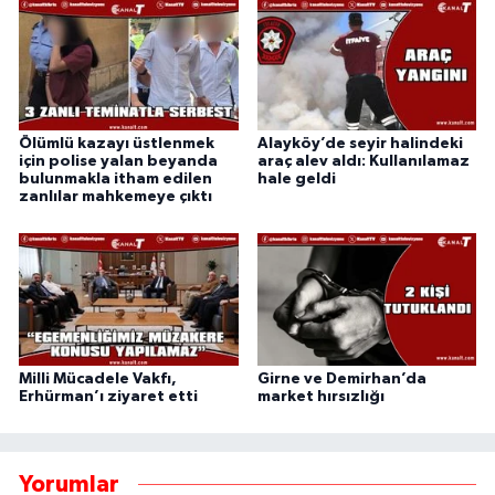
Ölümlü kazayı üstlenmek
Alayköy’de seyir halindeki
için polise yalan beyanda
araç alev aldı: Kullanılamaz
bulunmakla itham edilen
hale geldi
zanlılar mahkemeye çıktı
Milli Mücadele Vakfı,
Girne ve Demirhan’da
Erhürman’ı ziyaret etti
market hırsızlığı
Yorumlar