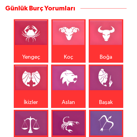
Günlük Burç Yorumları
Yengeç
Koç
Boğa
İkizler
Aslan
Başak