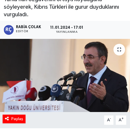
söyleyerek, Kıbrıs Türkleri ile gurur duyduklarını
vurguladı.
RABIA ÇOLAK
11.01.2024 - 17:01
EDITÖR
YAYINLANMA
Paylaş
-
+
A
A