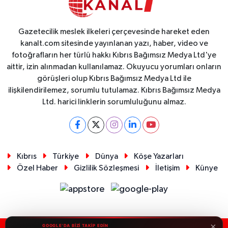
Gazetecilik meslek ilkeleri çerçevesinde hareket eden
kanalt.com sitesinde yayınlanan yazı, haber, video ve
fotoğrafların her türlü hakkı Kıbrıs Bağımsız Medya Ltd'ye
aittir, izin alınmadan kullanılamaz. Okuyucu yorumları onların
görüşleri olup Kıbrıs Bağımsız Medya Ltd ile
ilişkilendirilemez, sorumlu tutulamaz. Kıbrıs Bağımsız Medya
Ltd. harici linklerin sorumluluğunu almaz.
Kıbrıs
Türkiye
Dünya
Köşe Yazarları
Özel Haber
Gizlilik Sözleşmesi
İletişim
Künye
×
GOOGLE'DA BİZİ TAKİP EDİN