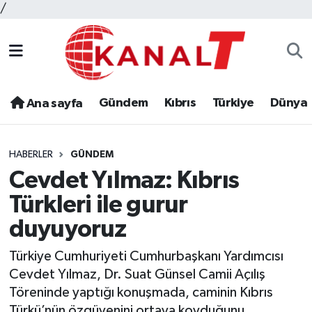
/
Gündem
Kıbrıs
Türkiye
Dünya
Ana sayfa
HABERLER
GÜNDEM
Cevdet Yılmaz: Kıbrıs
Türkleri ile gurur
duyuyoruz
Türkiye Cumhuriyeti Cumhurbaşkanı Yardımcısı
Cevdet Yılmaz, Dr. Suat Günsel Camii Açılış
Töreninde yaptığı konuşmada, caminin Kıbrıs
Türkü’nün özgüvenini ortaya koyduğunu