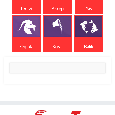
Terazi
Akrep
Yay
Oğlak
Kova
Balık