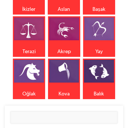
İkizler
Aslan
Başak
Terazi
Akrep
Yay
Oğlak
Kova
Balık