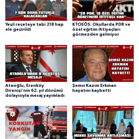
Yeşil reçeteye tabi 218 hap
KTOEÖS: Okullarda PDR ve
ele geçirildi
özel eğitim ihtiyaçları
görmezden geliniyor
Ataoğlu, Erenköy
Şemsi Kazım Erkman
Direnişi'nin 62. yıl dönümü
hayatını kaybetti
dolayısıyla mesaj yayımladı