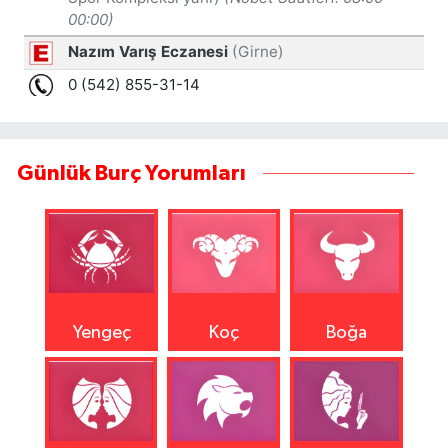
Günlük Burç Yorumları
Yengeç
Koç
Boğa