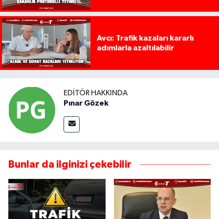
Avcı: Trafik kazaları kararlı
adımlarla azaltılabilir
EDITÖR HAKKINDA
Pınar Gözek
Bunlar da ilginizi çekebilir