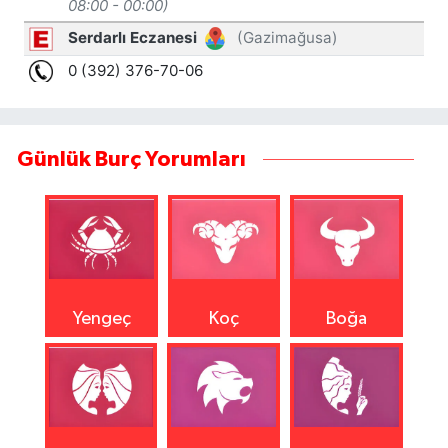
Günlük Burç Yorumları
Yengeç
Koç
Boğa