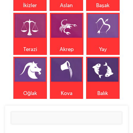
İkizler
Aslan
Başak
Terazi
Akrep
Yay
Oğlak
Kova
Balık