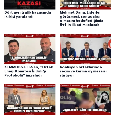
Dört ayrı trafik kazasında
Mehmet Dana: Liderler
iki kişi yaralandı
görüşmesi, sonuç alıcı
olmasını hedeflediğimiz
5+1'in ilk adımı olacak
KTMMOB ve El-Sen, “Ortak
Koalisyon ortaklarında
Enerji Komitesi İş Birliği
seçim ve karma oy mesaisi
Protokolü” imzaladı
sürüyor