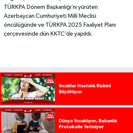
TÜRKPA Dönem Başkanlığı’nı yürüten
Azerbaycan Cumhuriyeti Milli Meclisi
öncülüğünde ve TÜRKPA 2025 Faaliyet Planı
çerçevesinde dün KKTC’de yapıldı.
Sıcaklar Hastalık Riskini
Büyütüyor
Dünya Yasaklıyor, Bakanlık
Protokolle Yetiniyor