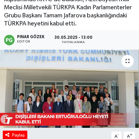
Meclisi Milletvekili TÜRKPA Kadın Parlamenterler
Grubu Başkanı Tamam Jafarova başkanlığındaki
TÜRKPA heyetini kabul etti.
PINAR GÖZEK
30.05.2025 - 13:00
EDITÖR
YAYINLANMA
Paylaş
-
+
A
A