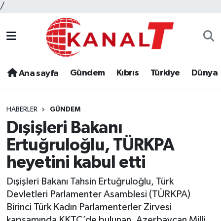
/
Gündem
Kıbrıs
Türkiye
Dünya
Ana sayfa
HABERLER
GÜNDEM
Dışişleri Bakanı
Ertuğruloğlu, TÜRKPA
heyetini kabul etti
Dışişleri Bakanı Tahsin Ertuğruloğlu, Türk
Devletleri Parlamenter Asamblesi (TÜRKPA)
Birinci Türk Kadın Parlamenterler Zirvesi
kapsamında KKTC’de bulunan, Azerbaycan Milli