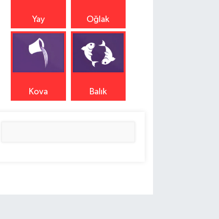
Yay
Oğlak
Kova
Balık