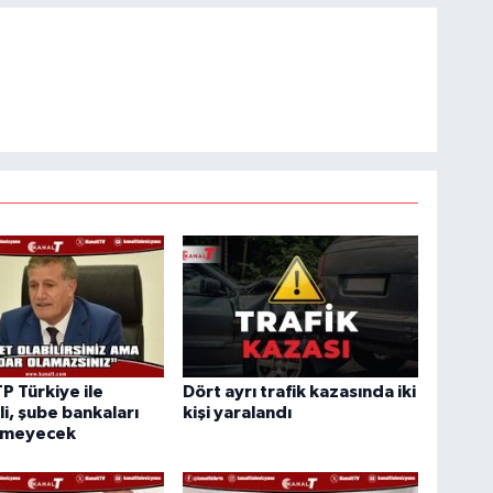
TP Türkiye ile
Dört ayrı trafik kazasında iki
i, şube bankaları
kişi yaralandı
rmeyecek