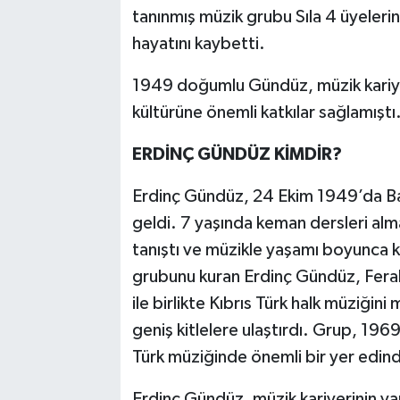
tanınmış müzik grubu Sıla 4 üyeler
hayatını kaybetti.
1949 doğumlu Gündüz, müzik kariyer
kültürüne önemli katkılar sağlamıştı
ERDİNÇ GÜNDÜZ KİMDİR?
Erdinç Gündüz, 24 Ekim 1949’da Ba
geldi. 7 yaşında keman dersleri alm
tanıştı ve müzikle yaşamı boyunca 
grubunu kuran Erdinç Gündüz, Fera
ile birlikte Kıbrıs Türk halk müziğin
geniş kitlelere ulaştırdı. Grup, 1969
Türk müziğinde önemli bir yer edind
Erdinç Gündüz, müzik kariyerinin ya