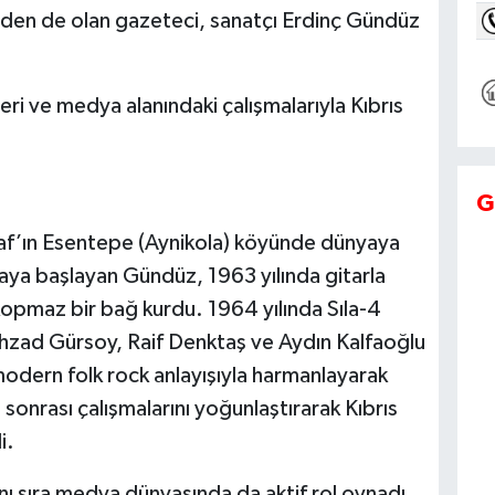
inden de olan gazeteci, sanatçı Erdinç Gündüz
i ve medya alanındaki çalışmalarıyla Kıbrıs
.
G
f’ın Esentepe (Aynikola) köyünde dünyaya
aya başlayan Gündüz, 1963 yılında gitarla
kopmaz bir bağ kurdu. 1964 yılında Sıla-4
hzad Gürsoy, Raif Denktaş ve Aydın Kalfaoğlu
i modern folk rock anlayışıyla harmanlayarak
 sonrası çalışmalarını yoğunlaştırarak Kıbrıs
i.
nı sıra medya dünyasında da aktif rol oynadı.