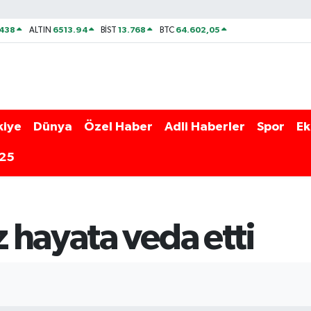
438
6513.94
13.768
64.602,05
ALTIN
BİST
BTC
kiye
Dünya
Özel Haber
Adli Haberler
Spor
Ek
025
 hayata veda etti