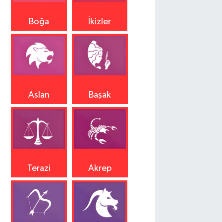
Boğa
İkizler
Aslan
Başak
Terazi
Akrep