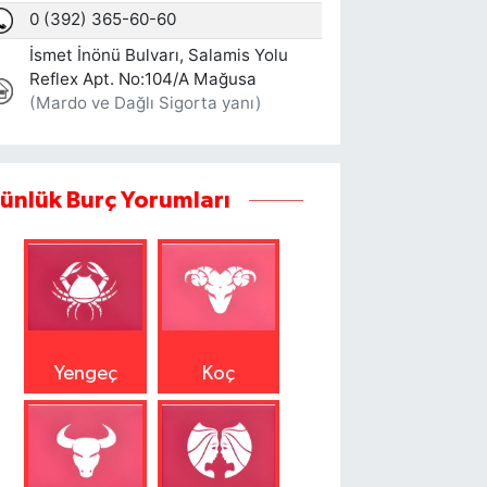
ünlük Burç Yorumları
Yengeç
Koç