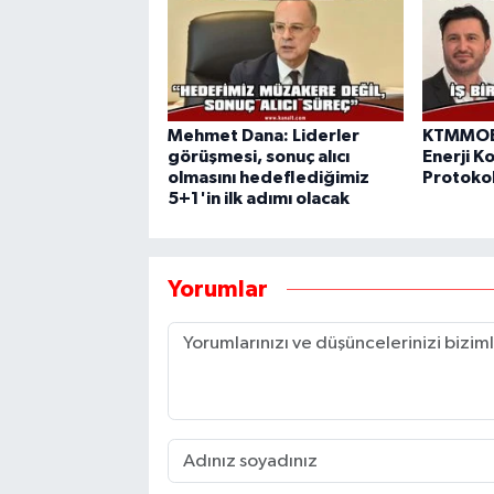
Mehmet Dana: Liderler
KTMMOB 
görüşmesi, sonuç alıcı
Enerji Ko
olmasını hedeflediğimiz
Protokol
5+1'in ilk adımı olacak
Yorumlar