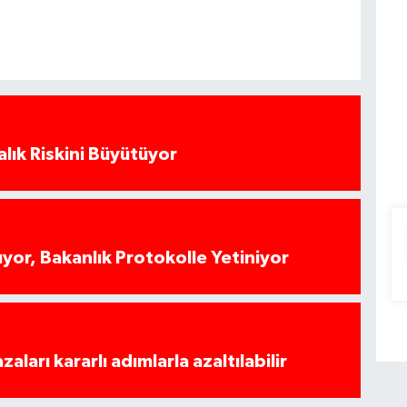
alık Riskini Büyütüyor
yor, Bakanlık Protokolle Yetiniyor
azaları kararlı adımlarla azaltılabilir