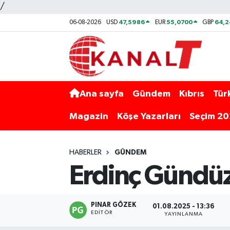
/
47,5986
55,0700
64,2
06-08-2026
USD
EUR
GBP
Ana sayfa
Gündem
Kıbrıs
Tür
Magazin
Köşe Yazarları
Seçim 2
HABERLER
GÜNDEM
Erdinç Gündüz
PINAR GÖZEK
01.08.2025 - 13:36
EDITÖR
YAYINLANMA