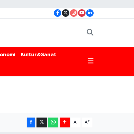
onomi
Kültür&Sanat
-
+
A
A