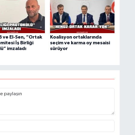
ve El-Sen, “Ortak
Koalisyon ortaklarında
mitesi İş Birliği
seçim ve karma oy mesaisi
ü” imzaladı
sürüyor