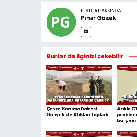
EDITÖR HAKKINDA
Pınar Gözek
Bunlar da ilginizi çekebilir
Çevre Koruma Dairesi
Arıklı: C
Gönyeli'de Atıkları Topladı
probleml
borç ve