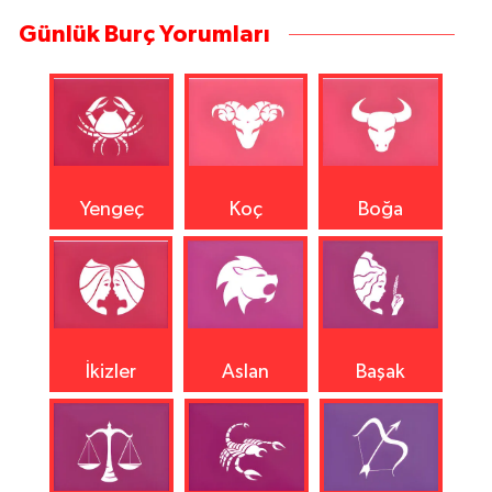
Günlük Burç Yorumları
Yengeç
Koç
Boğa
İkizler
Aslan
Başak