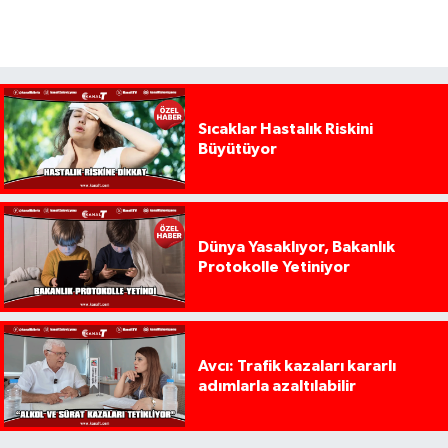
Sıcaklar Hastalık Riskini
Büyütüyor
Dünya Yasaklıyor, Bakanlık
Protokolle Yetiniyor
Avcı: Trafik kazaları kararlı
adımlarla azaltılabilir