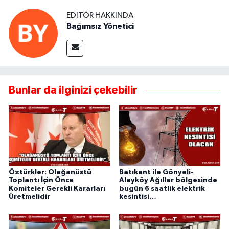
EDITÖR HAKKINDA
Bağımsız Yönetici
Bunlar da ilginizi çekebilir
Öztürkler: Olağanüstü
Batıkent ile Gönyeli-
Toplantı İçin Önce
Alayköy Ağıllar bölgesinde
Komiteler Gerekli Kararları
bugün 6 saatlik elektrik
Üretmelidir
kesintisi…