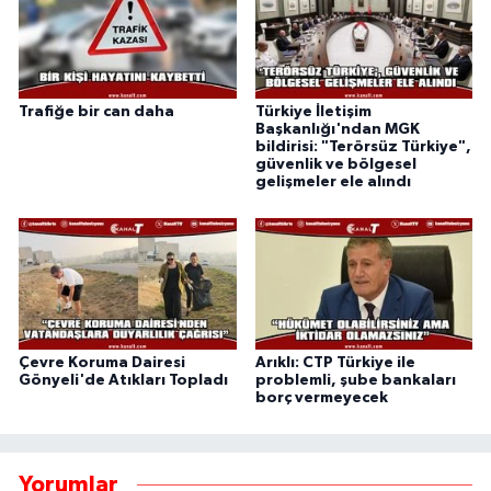
Trafiğe bir can daha
Türkiye İletişim
Başkanlığı'ndan MGK
bildirisi: "Terörsüz Türkiye",
güvenlik ve bölgesel
gelişmeler ele alındı
Çevre Koruma Dairesi
Arıklı: CTP Türkiye ile
Gönyeli'de Atıkları Topladı
problemli, şube bankaları
borç vermeyecek
Yorumlar