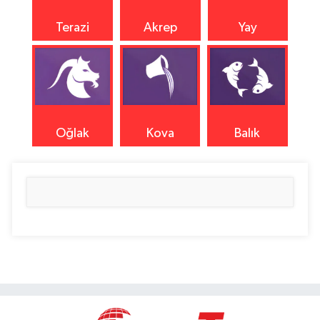
Terazi
Akrep
Yay
Oğlak
Kova
Balık