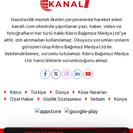
Gazetecilik meslek ilkeleri çerçevesinde hareket eden
kanalt.com sitesinde yayınlanan yazı, haber, video ve
fotoğrafların her türlü hakkı Kıbrıs Bağımsız Medya Ltd'ye
aittir, izin alınmadan kullanılamaz. Okuyucu yorumları onların
görüşleri olup Kıbrıs Bağımsız Medya Ltd ile
ilişkilendirilemez, sorumlu tutulamaz. Kıbrıs Bağımsız Medya
Ltd. harici linklerin sorumluluğunu almaz.
Kıbrıs
Türkiye
Dünya
Köşe Yazarları
Özel Haber
Gizlilik Sözleşmesi
İletişim
Künye
GOOGLE'DA BİZİ TAKİP EDİN