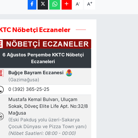
-
+
A
A
KTC Nöbetçi Eczaneler