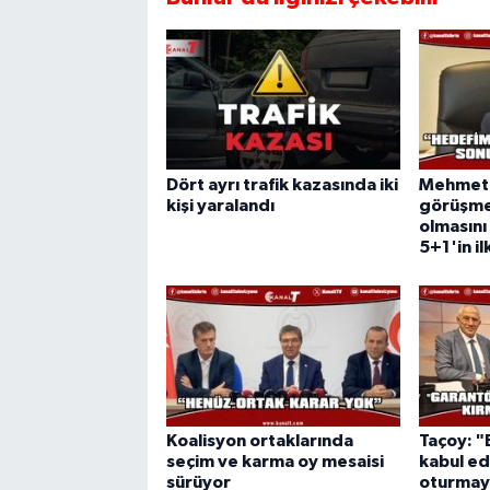
Dört ayrı trafik kazasında iki
Mehmet 
kişi yaralandı
görüşmes
olmasını
5+1'in il
Koalisyon ortaklarında
Taçoy: 
seçim ve karma oy mesaisi
kabul e
sürüyor
oturmay