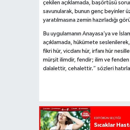
çekilen açıklamada, başörtüsü soru
savunularak, bunun genç beyinler üz
yaratılmasına zemin hazırladığı görüş
Bu uygulamanın Anayasa’ya ve İslam d
açıklamada, hükümete seslenilerek,
fikri hür, vicdanı hür, irfanı hür nesi
mürşit ilimdir, fendir; ilim ve fende
dalalettir, cehalettir.” sözleri hatırla
EDITÖRÜN SEÇTIĞI
Sıcaklar Hast