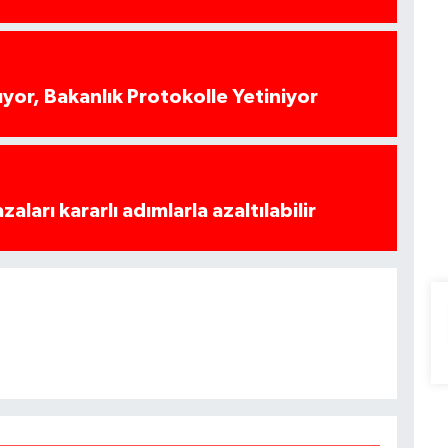
yor, Bakanlık Protokolle Yetiniyor
azaları kararlı adımlarla azaltılabilir