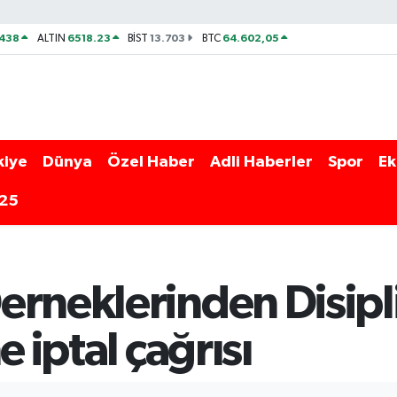
438
6518.23
13.703
64.602,05
ALTIN
BİST
BTC
kiye
Dünya
Özel Haber
Adli Haberler
Spor
Ek
025
erneklerinden Disipl
e iptal çağrısı