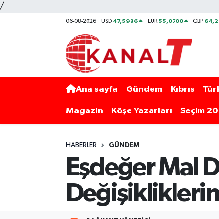
/
47,5986
55,0700
64,2
06-08-2026
USD
EUR
GBP
Ana sayfa
Gündem
Kıbrıs
Tür
Magazin
Köşe Yazarları
Seçim 2
HABERLER
GÜNDEM
Eşdeğer Mal D
Değişikliklerin