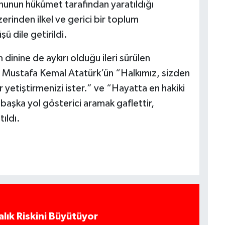
nunun hükümet tarafından yaratıldığı
erinden ilkel ve gerici bir toplum
ü dile getirildi.
inine de aykırı olduğu ileri sürülen
 Mustafa Kemal Atatürk’ün “Halkımız, sizden
ller yetiştirmenizi ister.” ve “Hayatta en hakiki
n başka yol gösterici aramak gaflettir,
tıldı.
alık Riskini Büyütüyor