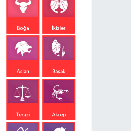
Boğa
İkizler
Aslan
Başak
Terazi
Akrep