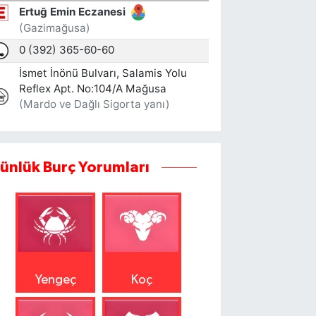
ünlük Burç Yorumları
Yengeç
Koç