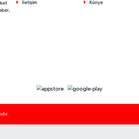
İletişim
Künye
eket
aber,
dır.