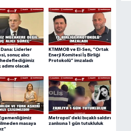
Dana: Liderler
KTMMOB ve El-Sen, “Ortak
i, sonuç alıcı
Enerji Komitesi İş Birliği
 hedeflediğimiz
Protokolü” imzaladı
k adımı olacak
"Egemenliğimiz
Metropol'deki bıçaklı saldırı
dilmeden masaya
zanlısına 1 gün tutukluluk
ız"