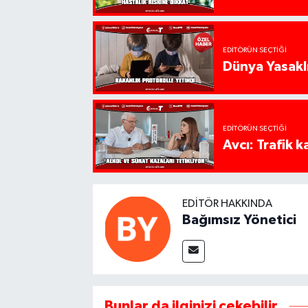
EDITÖRÜN SEÇTIĞI
Dünya Yasaklı
EDITÖRÜN SEÇTIĞI
Avcı: Trafik k
EDITÖR HAKKINDA
Bağımsız Yönetici
Bunlar da ilginizi çekebilir