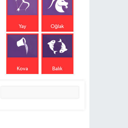
Yay
Oğlak
Kova
Balık