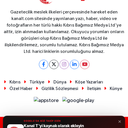
Gazetecilik meslek ilkeleri çerçevesinde hareket eden
kanalt.com sitesinde yayınlanan yazı, haber, video ve
fotoğrafların her türlü hakkı Kıbrıs Bağımsız Medya Ltd'ye
aittir, izin alınmadan kullanılamaz. Okuyucu yorumları onların
görüşleri olup Kıbrıs Bağımsız Medya Ltd ile
ilişkilendirilemez, sorumlu tutulamaz. Kıbrıs Bağımsız Medya
Ltd. harici linklerin sorumluluğunu almaz.
Kıbrıs
Türkiye
Dünya
Köşe Yazarları
Özel Haber
Gizlilik Sözleşmesi
İletişim
Künye
×
GOOGLE'DA BİZİ TAKİP EDİN
Kanal T 'yi kaynak olarak ekleyin
RSS
Copyright © 2026. Her hakkı saklıdır.