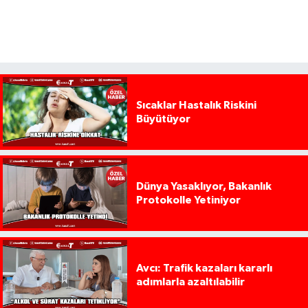
Sıcaklar Hastalık Riskini
Büyütüyor
Dünya Yasaklıyor, Bakanlık
Protokolle Yetiniyor
Avcı: Trafik kazaları kararlı
adımlarla azaltılabilir