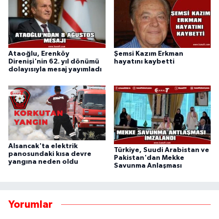
Ataoğlu, Erenköy
Şemsi Kazım Erkman
Direnişi'nin 62. yıl dönümü
hayatını kaybetti
dolayısıyla mesaj yayımladı
Alsancak'ta elektrik
Türkiye, Suudi Arabistan ve
panosundaki kısa devre
Pakistan'dan Mekke
yangına neden oldu
Savunma Anlaşması
Yorumlar