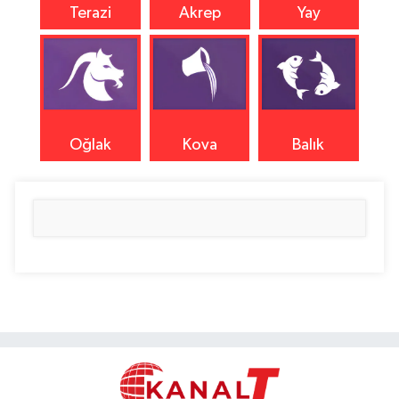
Terazi
Akrep
Yay
Oğlak
Kova
Balık