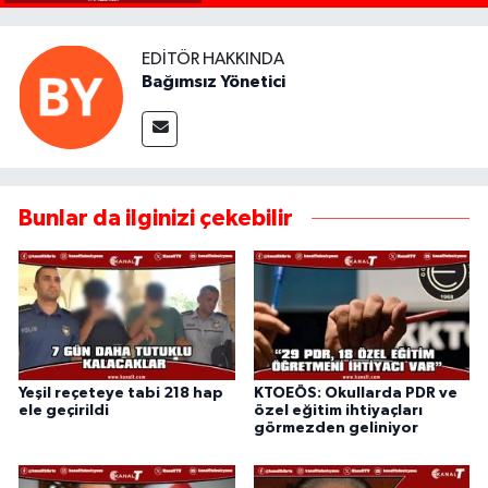
EDITÖR HAKKINDA
Bağımsız Yönetici
Bunlar da ilginizi çekebilir
Yeşil reçeteye tabi 218 hap
KTOEÖS: Okullarda PDR ve
ele geçirildi
özel eğitim ihtiyaçları
görmezden geliniyor