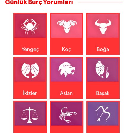
Günlük Burç Yorumları
Yengeç
Koç
Boğa
İkizler
Aslan
Başak