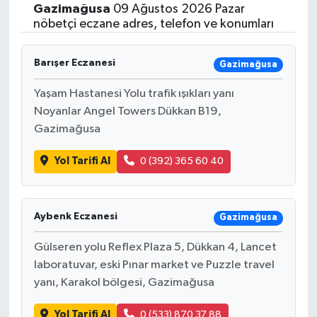
Gazimağusa
09 Ağustos 2026 Pazar
nöbetçi eczane adres, telefon ve konumları
Barışer Eczanesi
Gazimağusa
Yaşam Hastanesi Yolu trafik ışıkları yanı
Noyanlar Angel Towers Dükkan B19,
Gazimağusa
Yol Tarifi Al
0 (392) 365 60 40
Aybenk Eczanesi
Gazimağusa
Gülseren yolu Reflex Plaza 5, Dükkan 4, Lancet
laboratuvar, eski Pınar market ve Puzzle travel
yanı, Karakol bölgesi, Gazimağusa
Yol Tarifi Al
0 (533) 870 37 88