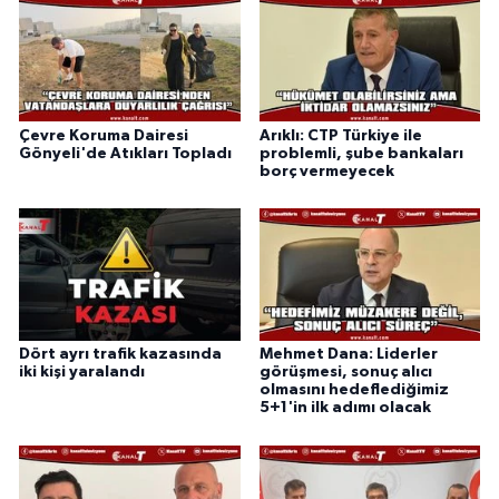
Çevre Koruma Dairesi
Arıklı: CTP Türkiye ile
Gönyeli'de Atıkları Topladı
problemli, şube bankaları
borç vermeyecek
Dört ayrı trafik kazasında
Mehmet Dana: Liderler
iki kişi yaralandı
görüşmesi, sonuç alıcı
olmasını hedeflediğimiz
5+1'in ilk adımı olacak