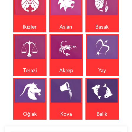
İkizler
Aslan
Başak
Terazi
Akrep
Yay
Oğlak
Kova
Balık