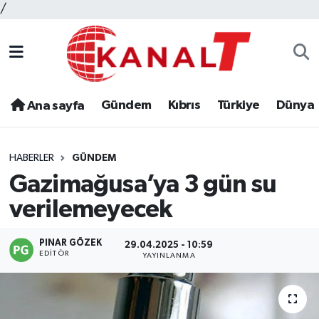
/
Gündem
Kıbrıs
Türkiye
Dünya
Ana sayfa
HABERLER
GÜNDEM
Gazimağusa’ya 3 gün su
verilemeyecek
PINAR GÖZEK
29.04.2025 - 10:59
EDITÖR
YAYINLANMA