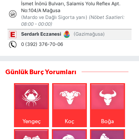
Günlük Burç Yorumları
Yengeç
Koç
Boğa