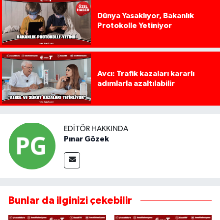
Dünya Yasaklıyor, Bakanlık
Protokolle Yetiniyor
Avcı: Trafik kazaları kararlı
adımlarla azaltılabilir
EDITÖR HAKKINDA
Pınar Gözek
Bunlar da ilginizi çekebilir