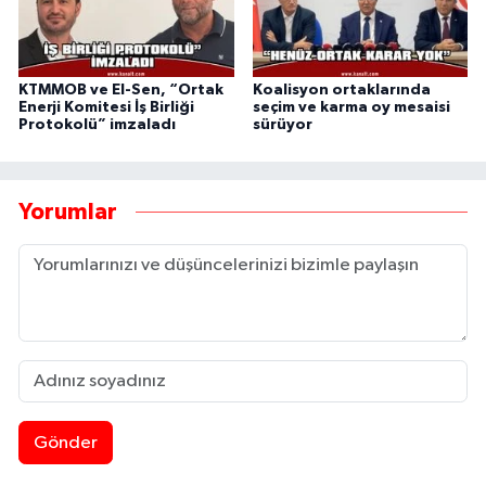
KTMMOB ve El-Sen, “Ortak
Koalisyon ortaklarında
Enerji Komitesi İş Birliği
seçim ve karma oy mesaisi
Protokolü” imzaladı
sürüyor
Yorumlar
Gönder