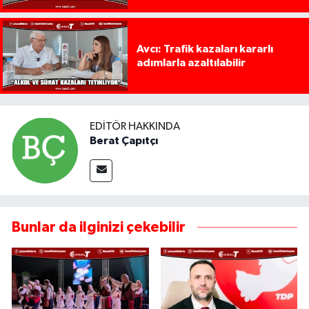
Avcı: Trafik kazaları kararlı
adımlarla azaltılabilir
EDITÖR HAKKINDA
Berat Çapıtçı
Bunlar da ilginizi çekebilir