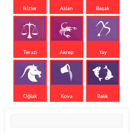
İkizler
Aslan
Başak
Terazi
Akrep
Yay
Oğlak
Kova
Balık