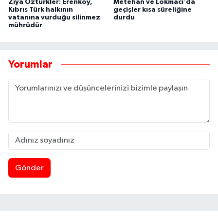
Ziya Öztürkler: Erenköy,
Metehan ve Lokmacı'da
Kıbrıs Türk halkının
geçişler kısa süreliğine
vatanına vurduğu silinmez
durdu
mührüdür
Yorumlar
Gönder