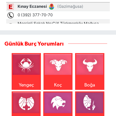
Günlük Burç Yorumları
Yengeç
Koç
Boğa