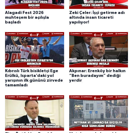
Alagadi Fest 2026
Zeki Çeler: İşçi getirme adı
muhteşem bir açılışla
altında insan ticareti
başladı
yapılıyor!
Kıbrıslı Türk bisikletçi Ege
Akpınar: Erenköy bir halkın
Erülkü, Isparta’daki yol
“Ben buradayım” dediği
yarışının ilk gününü zirvede
yerdir
tamamladı