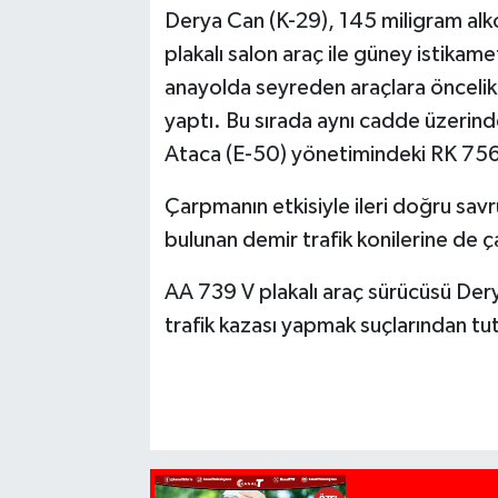
Derya Can (K-29), 145 miligram alkol
plakalı salon araç ile güney istikame
anayolda seyreden araçlara öncelik
yaptı. Bu sırada aynı cadde üzerin
Ataca (E-50) yönetimindeki RK 756 p
Çarpmanın etkisiyle ileri doğru savr
bulunan demir trafik konilerine de 
AA 739 V plakalı araç sürücüsü Derya 
trafik kazası yapmak suçlarından t