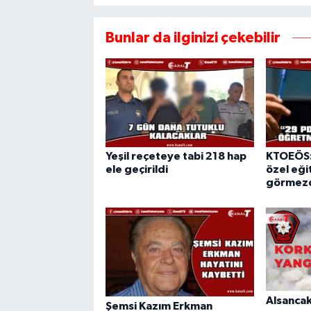
Bunlar da ilginizi çekebilir
Yeşil reçeteye tabi 218 hap
KTOEÖS:
ele geçirildi
özel eğit
görmezd
Alsancak
Şemsi Kazım Erkman