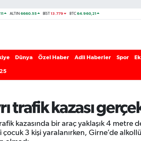
11
6660.55
13.779
64.960,21
ALTIN
BİST
BTC
kiye
Dünya
Özel Haber
Adli Haberler
Spor
Ek
025
rı trafik kazası gerçek
ik kazasında bir araç yaklaşık 4 metre de
ri çocuk 3 kişi yaralanırken, Girne’de alk