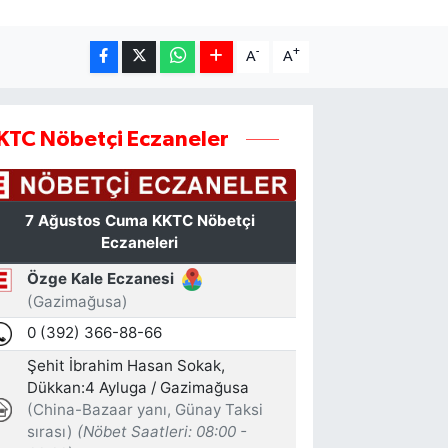
-
+
A
A
KTC Nöbetçi Eczaneler