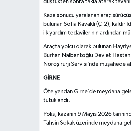
düştükten sonra takla atarak tavan
Kaza sonucu yaralanan araç sürücüsü
bulunan Sofia Kavaklı (Ç-2), kaldırıl
ilk yardım tedavilerinin ardından mü
Araçta yolcu olarak bulunan Hayriye
Burhan Nalbantoğlu Devlet Hastanes
Nöroşirürji Servisi’nde müşahede al
GİRNE
Öte yandan Girne’de meydana gelen 
tutuklandı.
Polis, kazanın 9 Mayıs 2026 tarihin
Tahsin Sokak üzerinde meydana geld