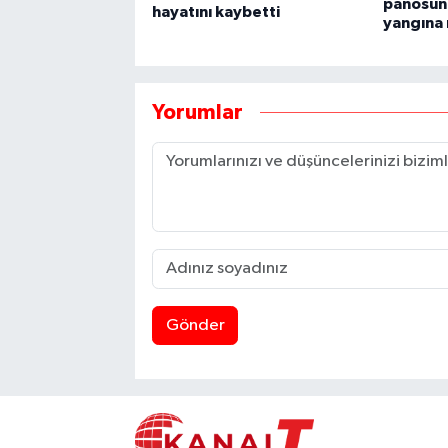
panosun
hayatını kaybetti
yangına
Yorumlar
Gönder