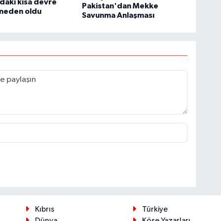
daki kısa devre
Pakistan'dan Mekke
 neden oldu
Savunma Anlaşması
Kıbrıs
Türkiye
Dünya
Köşe Yazarları