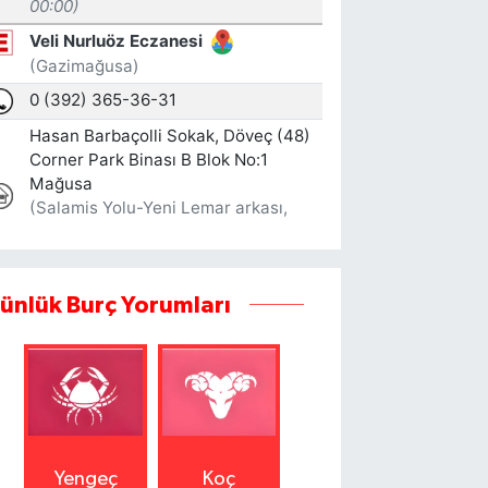
ünlük Burç Yorumları
Yengeç
Koç