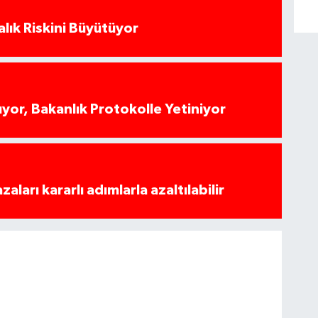
alık Riskini Büyütüyor
yor, Bakanlık Protokolle Yetiniyor
azaları kararlı adımlarla azaltılabilir