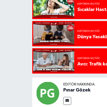
EDITÖRÜN SEÇTIĞI
Sıcaklar Hast
EDITÖRÜN SEÇTIĞI
Dünya Yasaklı
EDITÖRÜN SEÇTIĞI
Avcı: Trafik k
EDITÖR HAKKINDA
Pınar Gözek