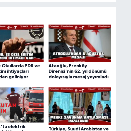
 Okullarda PDR ve
Ataoğlu, Erenköy
im ihtiyaçları
Direnişi'nin 62. yıl dönümü
en geliniyor
dolayısıyla mesaj yayımladı
'ta elektrik
Türkiye, Suudi Arabistan ve