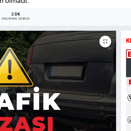
an olmadı.
2 DK
OKUNMA SÜRESI
K