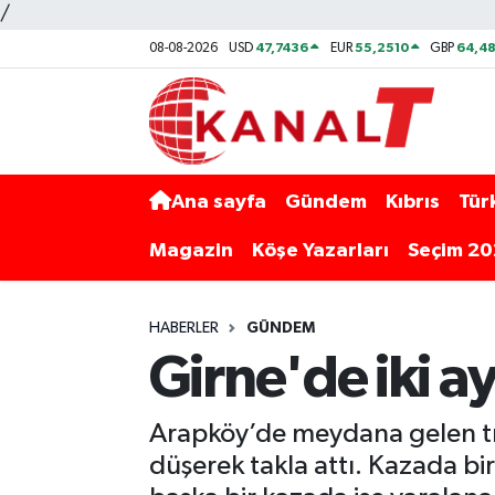
/
47,7436
55,2510
64,48
08-08-2026
USD
EUR
GBP
Ana sayfa
Gündem
Kıbrıs
Tür
Magazin
Köşe Yazarları
Seçim 2
HABERLER
GÜNDEM
Girne'de iki ay
Arapköy’de meydana gelen traf
düşerek takla attı. Kazada bi