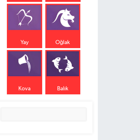
Yay
Oğlak
Kova
Balık