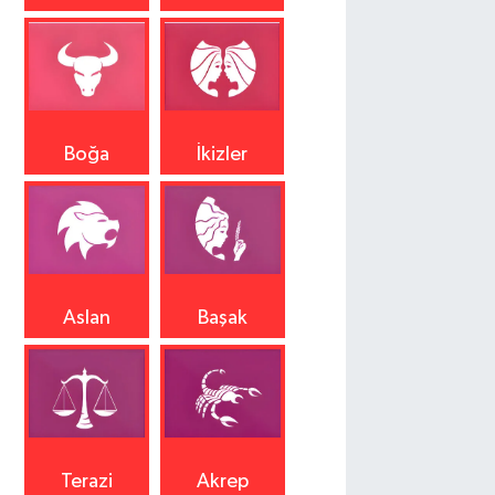
Boğa
İkizler
Aslan
Başak
Terazi
Akrep