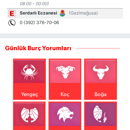
Günlük Burç Yorumları
Yengeç
Koç
Boğa