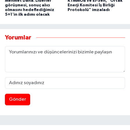
Mehmet Dana: Liderler
KTMMOB ve El-Sen, “Ortak
görüşmesi, sonuç alıcı
Enerji Komitesi İş Birliği
olmasını hedeflediğimiz
Protokolü” imzaladı
5+1'in ilk adımı olacak
Yorumlar
Gönder