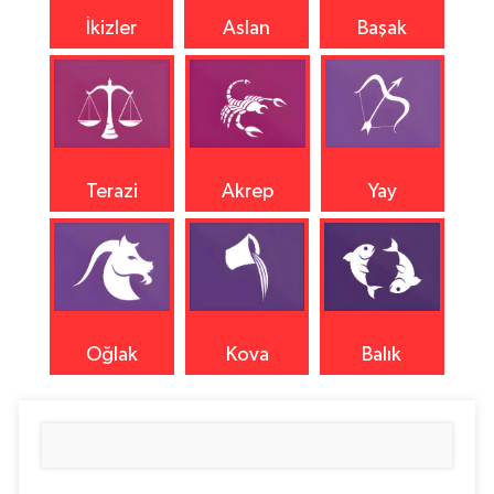
İkizler
Aslan
Başak
Terazi
Akrep
Yay
Oğlak
Kova
Balık