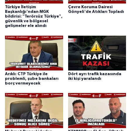
Türkiye İletişim
Çevre Koruma Dairesi
Başkanlığı'ndan MGK
Gönyeli'de Atıkları Topladı
bildirisi: "Terörsüz Türkiye",
güvenlik ve bölgesel
gelişmeler ele alındı
Arıklı: CTP Türkiye ile
Dört ayrı trafik kazasında
problemli, şube bankaları
iki kişi yaralandı
borç vermeyecek