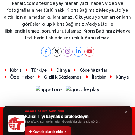
kanalt.com sitesinde yayınlanan yazı, haber, video ve
fotoğrafların her türlü hakkı Kıbrıs Bağımsız Medya Ltd'ye
aittir, izin alınmadan kullanılamaz. Okuyucu yorumları onların
görüşleri olup Kıbrıs Bağımsız Medya Ltd ile
ilişkilendirilemez, sorumlu tutulamaz. Kıbrıs Bağımsız Medya
Ltd. harici linklerin sorumluluğunu almaz.
Kıbrıs
Türkiye
Dünya
Köşe Yazarları
Özel Haber
Gizlilik Sözleşmesi
İletişim
Künye
×
GOOGLE'DA BİZİ TAKİP EDİN
Kanal T 'yi kaynak olarak ekleyin
RSS
Copyright © 2026. Her hakkı saklıdır.
Kıbrıs'taki son gelişmeleri Google'da daha sık görün.
Kaynak olarak ekle