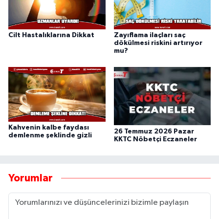
Cilt Hastalıklarına Dikkat
Zayıflama ilaçları saç
dökülmesi riskini artırıyor
mu?
Kahvenin kalbe faydası
26 Temmuz 2026 Pazar
demlenme şeklinde gizli
KKTC Nöbetçi Eczaneler
Yorumlar