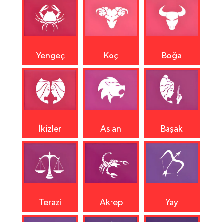
Yengeç
Koç
Boğa
İkizler
Aslan
Başak
Terazi
Akrep
Yay