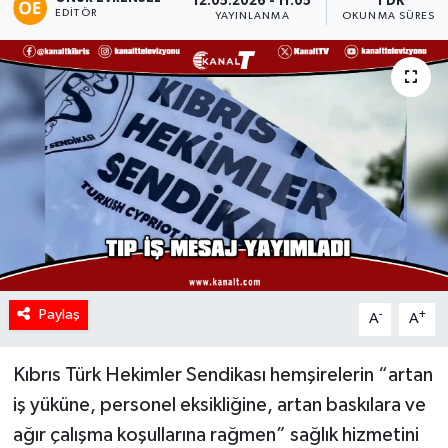
12.05.2026 - 11:05
1 DK
EDITÖR
YAYINLANMA
OKUNMA SÜRESI
Paylaş
-
+
A
A
Kıbrıs Türk Hekimler Sendikası hemşirelerin “artan
iş yüküne, personel eksikliğine, artan baskılara ve
ağır çalışma koşullarına rağmen” sağlık hizmetini