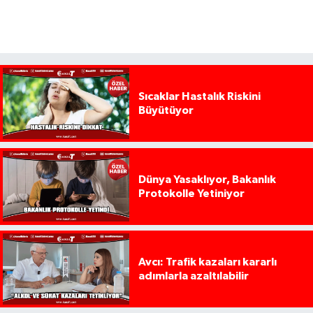
Sıcaklar Hastalık Riskini
Büyütüyor
Dünya Yasaklıyor, Bakanlık
Protokolle Yetiniyor
Avcı: Trafik kazaları kararlı
adımlarla azaltılabilir