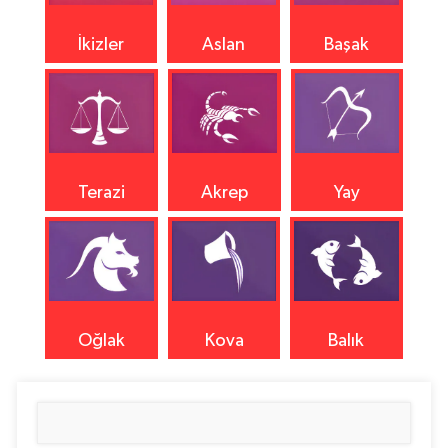
İkizler
Aslan
Başak
Terazi
Akrep
Yay
Oğlak
Kova
Balık