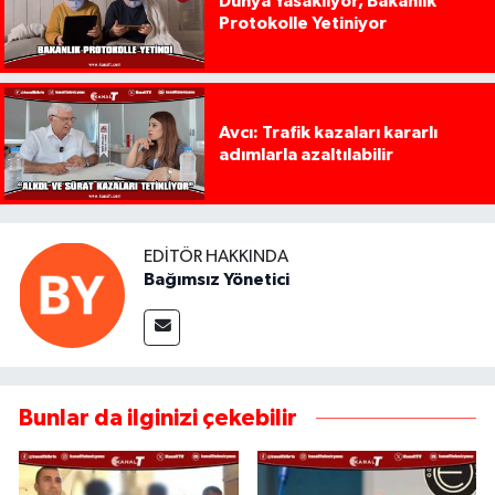
Dünya Yasaklıyor, Bakanlık
Protokolle Yetiniyor
Avcı: Trafik kazaları kararlı
adımlarla azaltılabilir
EDITÖR HAKKINDA
Bağımsız Yönetici
Bunlar da ilginizi çekebilir