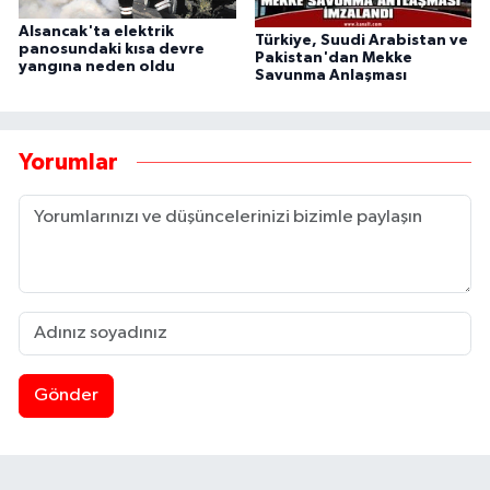
Alsancak'ta elektrik
Türkiye, Suudi Arabistan ve
panosundaki kısa devre
Pakistan'dan Mekke
yangına neden oldu
Savunma Anlaşması
Yorumlar
Gönder