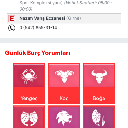
Günlük Burç Yorumları
Yengeç
Koç
Boğa