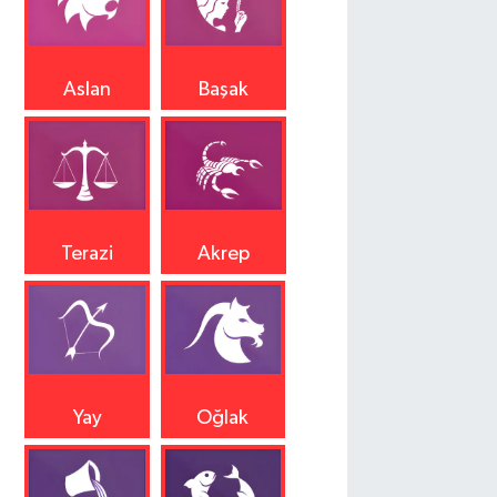
Aslan
Başak
Terazi
Akrep
Yay
Oğlak