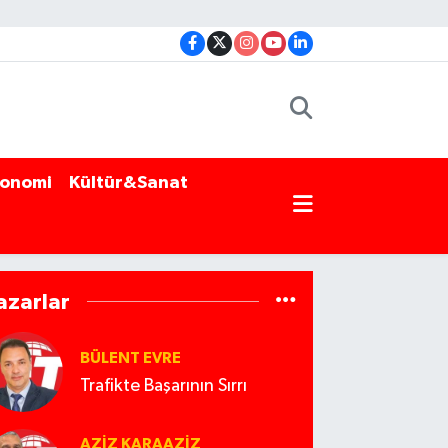
onomi
Kültür&Sanat
azarlar
BÜLENT EVRE
Trafikte Başarının Sırrı
AZIZ KARAAZIZ