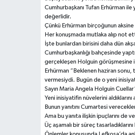
Cumhurbaşkanı Tufan Erhürman ile 
değerlidir.
Çünkü Erhürman birçoğunun aksine iç
Her konuşmada mutlaka alıp not etti
İşte bunlardan birisini daha dün akş
Cumhurbaşkanlığı bahçesinde yaptığ
gerçekleşen Holguin görüşmesine il
Erhürman “Beklenen haziran sonu, tem
vermesiydi. Bugün de o yeni inisiyatif
Sayın Maria Angela Holguin Cuellar
Yeni inisiyatifin nüvelerini aldıklarını
Bunun yanıtını Cumartesi verecekler
Ama bu yanıta ilişkin ipuçlarını de
Üç aşamalı bir süreç tasarladıklarını
Önlemler konusunda Lefkoşa’da anla