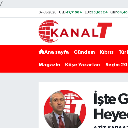
/
47,7106
55,1652
64,40
07-08-2026
USD
EUR
GBP
Ana sayfa
Gündem
Kıbrıs
Tür
Magazin
Köşe Yazarları
Seçim 2
İşte 
Heyec