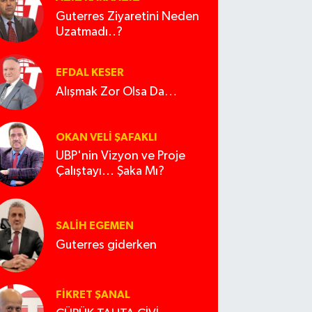
Guterres Ziyaretini Neden
Uzatmadı..?
EFDAL KESER
Alışmak Zor Olsa Da…
OKAN VELI ŞAFAKLI
UBP'nin Vizyon ve Proje
Çalıştayı... Şaka Mı?
SALIH EGEMEN
Guterres giderken
FIKRET ŞANAL