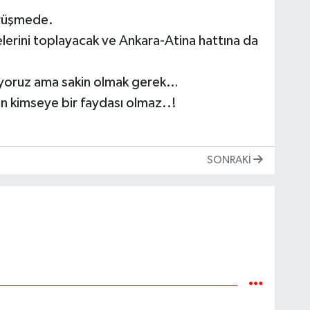
görüşmede.
erini toplayacak ve Ankara-Atina hattına da
liyoruz ama sakin olmak gerek…
ın kimseye bir faydası olmaz..!
SONRAKI