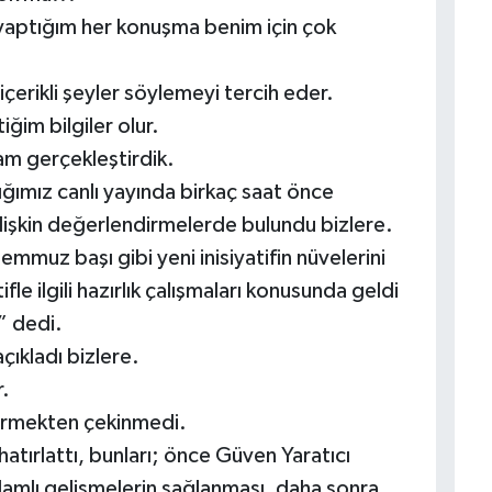
yaptığım her konuşma benim için çok
erikli şeyler söylemeyi tercih eder.
ğim bilgiler olur.
am gerçekleştirdik.
ımız canlı yayında birkaç saat önce
işkin değerlendirmelerde bulundu bizlere.
muz başı gibi yeni inisiyatifin nüvelerini
le ilgili hazırlık çalışmaları konusunda geldi
” dedi.
 açıkladı bizlere.
.
 vermekten çekinmedi.
 hatırlattı, bunları; önce Güven Yaratıcı
mlı gelişmelerin sağlanması, daha sonra