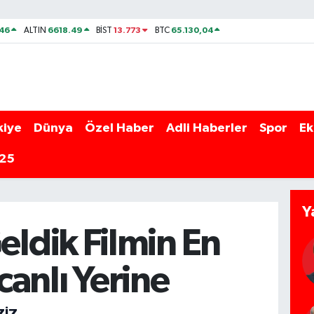
46
6618.49
13.773
65.130,04
ALTIN
BİST
BTC
kiye
Dünya
Özel Haber
Adli Haberler
Spor
Ek
025
Y
Geldik Filmin En
anlı Yerine