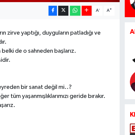
-
+
A
A
A
rın zirve yaptığı, duyguların patladığı ve
ır.
ya belki de o sahneden başlarız.
idir.
yreden bir sanat değil mi..?
iğer tüm yaşanmışlıklarımızı geride bırakır.
aşarız.
K