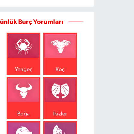
ünlük Burç Yorumları
Yengeç
Koç
Boğa
İkizler