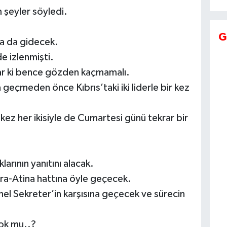
 şeyler söyledi.
G
ya da gidecek.
e izlenmişti.
var ki bence gözden kaçmamalı.
geçmeden önce Kıbrıs’taki iki liderle bir kez
ez her ikisiyle de Cumartesi günü tekrar bir
larının yanıtını alacak.
ara-Atina hattına öyle geçecek.
el Sekreter’in karşısına geçecek ve sürecin
ok mu..?