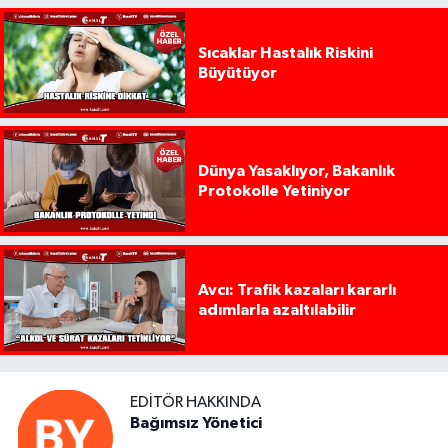
Sıcaklar Hastalık Riskini
Büyütüyor
Dünya Yasaklıyor, Bakanlık
Protokolle Yetiniyor
Avcı: Trafik kazaları kararlı
adımlarla azaltılabilir
EDITÖR HAKKINDA
Bağımsız Yönetici