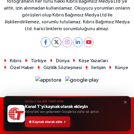
fotoğrafların her türlü hakkı Kıbrıs Bağımsız Medya Ltd'ye
aittir, izin alınmadan kullanılamaz. Okuyucu yorumları onların
görüşleri olup Kıbrıs Bağımsız Medya Ltd ile
ilişkilendirilemez, sorumlu tutulamaz. Kıbrıs Bağımsız Medya
Ltd. harici linklerin sorumluluğunu almaz.
Kıbrıs
Türkiye
Dünya
Köşe Yazarları
Özel Haber
Gizlilik Sözleşmesi
İletişim
Künye
×
GOOGLE'DA BİZİ TAKİP EDİN
Kanal T 'yi kaynak olarak ekleyin
RSS
Copyright © 2026. Her hakkı saklıdır.
Kıbrıs'taki son gelişmeleri Google'da daha sık görün.
Kaynak olarak ekle
Haber Yazılımı:
TE Bilişim