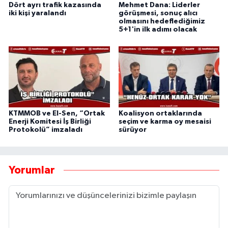
Dört ayrı trafik kazasında
Mehmet Dana: Liderler
iki kişi yaralandı
görüşmesi, sonuç alıcı
olmasını hedeflediğimiz
5+1'in ilk adımı olacak
KTMMOB ve El-Sen, “Ortak
Koalisyon ortaklarında
Enerji Komitesi İş Birliği
seçim ve karma oy mesaisi
Protokolü” imzaladı
sürüyor
Yorumlar