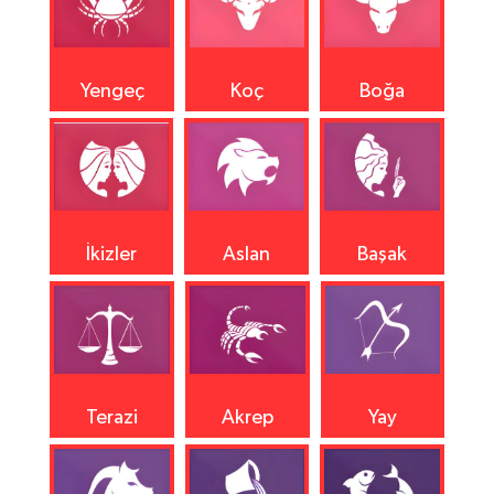
Yengeç
Koç
Boğa
İkizler
Aslan
Başak
Terazi
Akrep
Yay