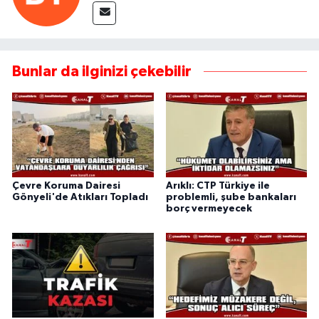
Bunlar da ilginizi çekebilir
Çevre Koruma Dairesi
Arıklı: CTP Türkiye ile
Gönyeli'de Atıkları Topladı
problemli, şube bankaları
borç vermeyecek