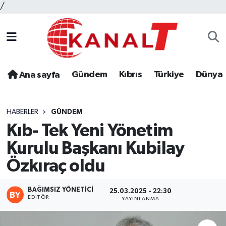
/
Gündem
Kıbrıs
Türkiye
Dünya
Ana sayfa
HABERLER
GÜNDEM
Kıb- Tek Yeni Yönetim
Kurulu Başkanı Kubilay
Özkıraç oldu
BAĞIMSIZ YÖNETICI
25.03.2025 - 22:30
EDITÖR
YAYINLANMA