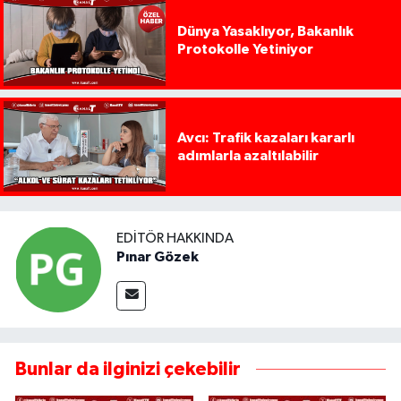
Dünya Yasaklıyor, Bakanlık
Protokolle Yetiniyor
Avcı: Trafik kazaları kararlı
adımlarla azaltılabilir
EDITÖR HAKKINDA
Pınar Gözek
Bunlar da ilginizi çekebilir