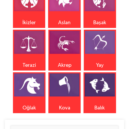
İkizler
Aslan
Başak
Terazi
Akrep
Yay
Oğlak
Kova
Balık