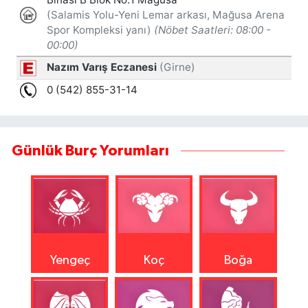
Günlük Burç Yorumları
Yengeç
Koç
Boğa