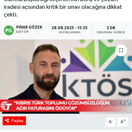
iradesi açısından kritik bir sınav olacağına dikkat
çekti.
PINAR GÖZEK
28.08.2025 - 15:35
2 DK
EDITÖR
YAYINLANMA
OKUNMA SÜRESI
Paylaş
-
+
A
A