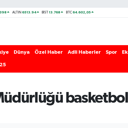
2398
6513.94
13.768
64.602,05
ALTIN
BİST
BTC
kiye
Dünya
Özel Haber
Adli Haberler
Spor
Ek
025
 Müdürlüğü basketbo