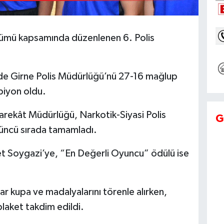
önümü kapsamında düzenlenen 6. Polis
lde Girne Polis Müdürlüğü’nü 27-16 mağlup
piyon oldu.
arekât Müdürlüğü, Narkotik-Siyasi Polis
G
üncü sırada tamamladı.
et Soygazi’ye, “En Değerli Oyuncu” ödülü ise
r kupa ve madalyalarını törenle alırken,
laket takdim edildi.