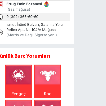
ünlük Burç Yorumları
Yengeç
Koç