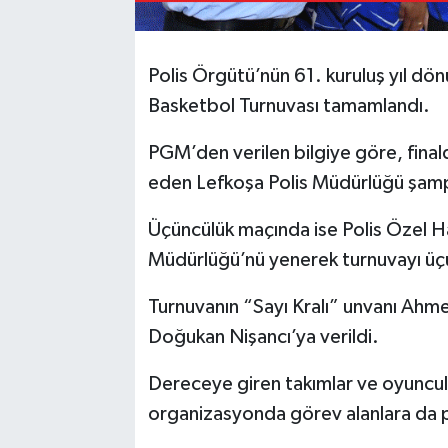
Polis Örgütü’nün 61. kuruluş yıl d
Basketbol Turnuvası tamamlandı.
PGM’den verilen bilgiye göre, fina
eden Lefkoşa Polis Müdürlüğü şam
Üçüncülük maçında ise Polis Özel H
Müdürlüğü’nü yenerek turnuvayı üç
Turnuvanın “Sayı Kralı” unvanı Ahm
Doğukan Nişancı’ya verildi.
Dereceye giren takımlar ve oyuncula
organizasyonda görev alanlara da p