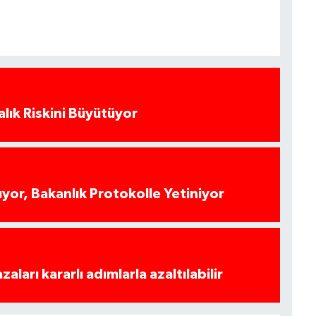
alık Riskini Büyütüyor
yor, Bakanlık Protokolle Yetiniyor
azaları kararlı adımlarla azaltılabilir