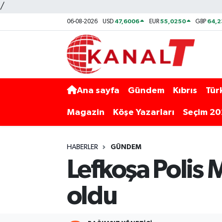
/
47,6006
55,0250
64,
06-08-2026
USD
EUR
GBP
Ana sayfa
Gündem
Kıbrıs
Tür
Magazin
Köşe Yazarları
Seçim 2
HABERLER
GÜNDEM
Lefkoşa Polis
oldu