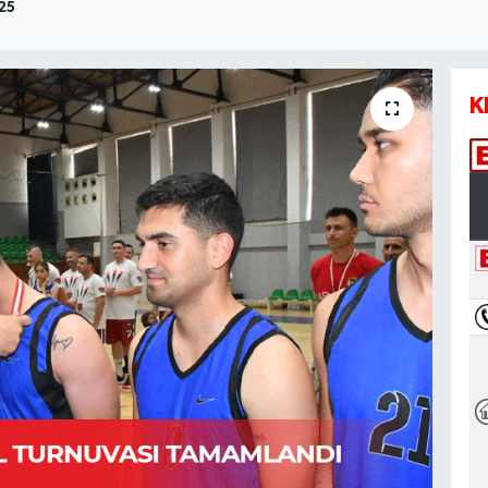
:25
K