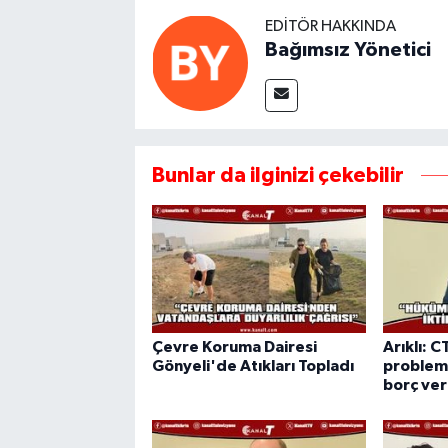
EDITÖR HAKKINDA
Bağımsız Yönetici
Bunlar da ilginizi çekebilir
Çevre Koruma Dairesi
Arıklı: C
Gönyeli'de Atıkları Topladı
probleml
borç ve