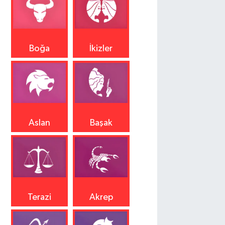
Boğa
İkizler
Aslan
Başak
Terazi
Akrep