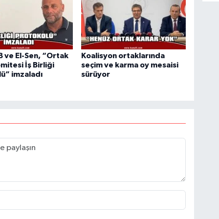
ve El-Sen, “Ortak
Koalisyon ortaklarında
mitesi İş Birliği
seçim ve karma oy mesaisi
ü” imzaladı
sürüyor