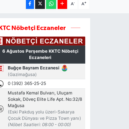
-
+
A
A
KTC Nöbetçi Eczaneler