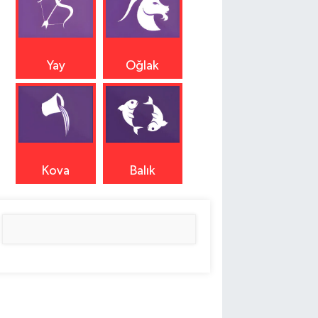
Yay
Oğlak
Kova
Balık