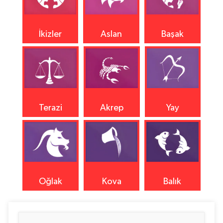
İkizler
Aslan
Başak
Terazi
Akrep
Yay
Oğlak
Kova
Balık