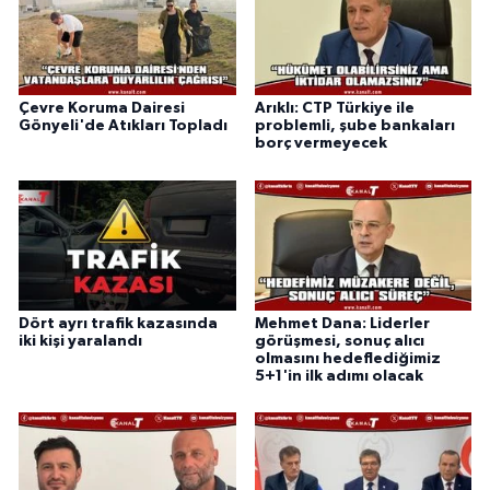
Çevre Koruma Dairesi
Arıklı: CTP Türkiye ile
Gönyeli'de Atıkları Topladı
problemli, şube bankaları
borç vermeyecek
Dört ayrı trafik kazasında
Mehmet Dana: Liderler
iki kişi yaralandı
görüşmesi, sonuç alıcı
olmasını hedeflediğimiz
5+1'in ilk adımı olacak