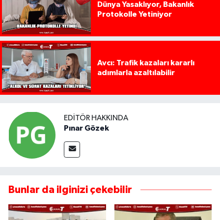
Dünya Yasaklıyor, Bakanlık
Protokolle Yetiniyor
Avcı: Trafik kazaları kararlı
adımlarla azaltılabilir
EDITÖR HAKKINDA
Pınar Gözek
Bunlar da ilginizi çekebilir