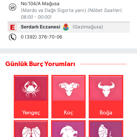
Günlük Burç Yorumları
Yengeç
Koç
Boğa