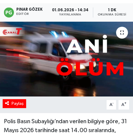
PINAR GÖZEK
01.06.2026 - 14:34
1 DK
EDITÖR
YAYINLANMA
OKUNMA SÜRESI
Paylaş
-
+
A
A
Polis Basın Subaylığı’ndan verilen bilgiye göre, 31
Mayıs 2026 tarihinde saat 14.00 sıralarında,