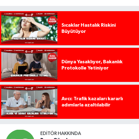
Sıcaklar Hastalık Riskini
Büyütüyor
Dünya Yasaklıyor, Bakanlık
Protokolle Yetiniyor
Avcı: Trafik kazaları kararlı
adımlarla azaltılabilir
EDITÖR HAKKINDA