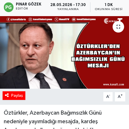
PINAR GÖZEK
28.05.2026 - 17:30
1 DK
EDITÖR
YAYINLANMA
OKUNMA SÜRESI
Paylaş
-
+
A
A
Öztürkler, Azerbaycan Bağımsızlık Günü
nedeniyle yayımladığı mesajda, kardeş