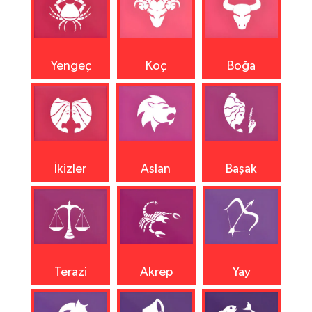
Yengeç
Koç
Boğa
İkizler
Aslan
Başak
Terazi
Akrep
Yay