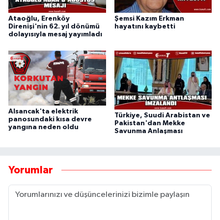
Ataoğlu, Erenköy
Şemsi Kazım Erkman
Direnişi'nin 62. yıl dönümü
hayatını kaybetti
dolayısıyla mesaj yayımladı
Alsancak'ta elektrik
Türkiye, Suudi Arabistan ve
panosundaki kısa devre
Pakistan'dan Mekke
yangına neden oldu
Savunma Anlaşması
Yorumlar