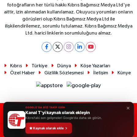
fotoğrafların her türlü hakkı Kıbrıs Bağımsız Medya Ltd'ye
aittir, izin alınmadan kullanılamaz. Okuyucu yorumları onların
görüşleri olup Kıbrıs Bağımsız Medya Ltd ile
ilişkilendirilemez, sorumlu tutulamaz. Kıbrıs Bağımsız Medya
Ltd. harici linklerin sorumluluğunu almaz.
Kıbrıs
Türkiye
Dünya
Köşe Yazarları
Özel Haber
Gizlilik Sözleşmesi
İletişim
Künye
×
GOOGLE'DA BİZİ TAKİP EDİN
Kanal T 'yi kaynak olarak ekleyin
RSS
Copyright © 2026. Her hakkı saklıdır.
Kıbrıs'taki son gelişmeleri Google'da daha sık görün.
Kaynak olarak ekle
Haber Yazılımı:
TE Bilişim