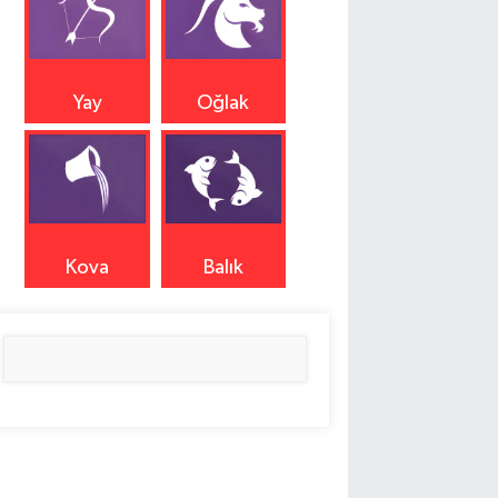
Yay
Oğlak
Kova
Balık