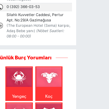
ünlük Burç Yorumları
Yengeç
Koç