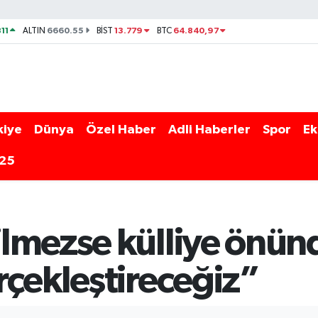
11
6660.55
13.779
64.840,97
ALTIN
BİST
BTC
kiye
Dünya
Özel Haber
Adli Haberler
Spor
Ek
025
lmezse külliye önünd
rçekleştireceğiz”