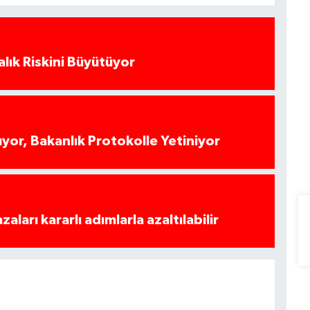
alık Riskini Büyütüyor
yor, Bakanlık Protokolle Yetiniyor
azaları kararlı adımlarla azaltılabilir