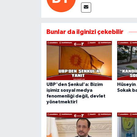
Bunlar da ilginizi çekebilir
UBP'den Şenkul'a: Bizim
Hüseyin 
işimiz sosyal medya
Sokak ba
fenomenliği değil, devlet
yönetmektir!