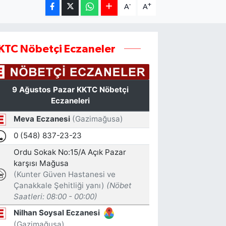
-
+
A
A
KTC Nöbetçi Eczaneler