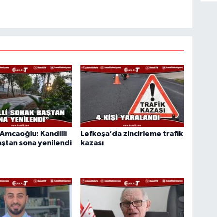
Amcaoğlu: Kandilli
Lefkoşa’da zincirleme trafik
ştan sona yenilendi
kazası