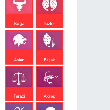
Boğa
İkizler
Aslan
Başak
Terazi
Akrep