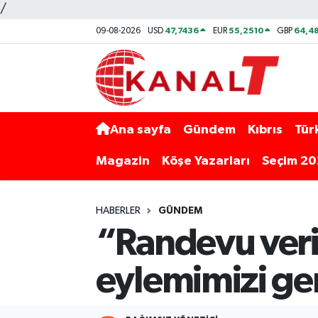
/
47,7436
55,2510
64,48
09-08-2026
USD
EUR
GBP
Ana sayfa
Gündem
Kıbrıs
Tür
Magazin
Köşe Yazarları
Seçim 2
HABERLER
GÜNDEM
“Randevu veri
eylemimizi ge