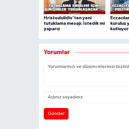
Hristodulidis’ten yeni
Eczacılar
tutuklama mesajı: İstedik mi
kuruluş 
yaparız
kutluyor
Yorumlar
Gönder