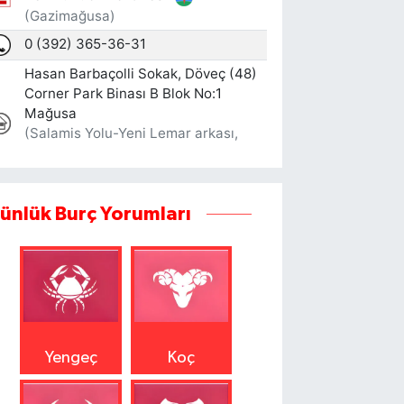
ünlük Burç Yorumları
Yengeç
Koç