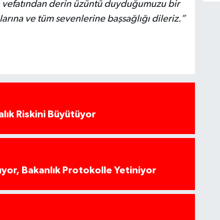
n vefatından derin üzüntü duyduğumuzu bir
larına ve tüm sevenlerine başsağlığı dileriz.
”
alık Riskini Büyütüyor
yor, Bakanlık Protokolle Yetiniyor