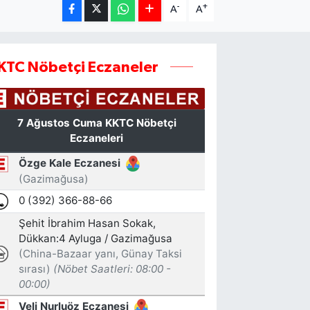
-
+
A
A
KTC Nöbetçi Eczaneler