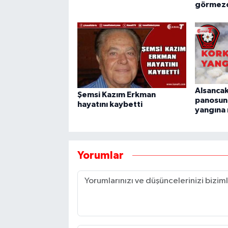
görmezd
Alsancak
Şemsi Kazım Erkman
panosun
hayatını kaybetti
yangına
Yorumlar