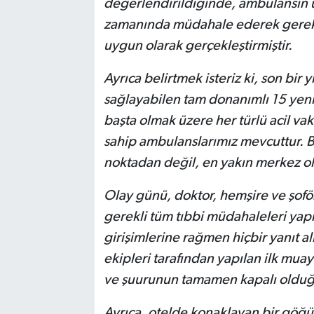
değerlendirildiğinde, ambulansın ul
zamanında müdahale ederek gerekli 
uygun olarak gerçekleştirmiştir.
Ayrıca belirtmek isteriz ki, son bir 
sağlayabilen tam donanımlı 15 yeni 
başta olmak üzere her türlü acil 
sahip ambulanslarımız mevcuttur. B
noktadan değil, en yakın merkez ola
Olay günü, doktor, hemşire ve şofö
gerekli tüm tıbbi müdahaleleri yap
girişimlerine rağmen hiçbir yanıt al
ekipleri tarafından yapılan ilk mu
ve şuurunun tamamen kapalı olduğu 
Ayrıca, otelde konaklayan bir göğü