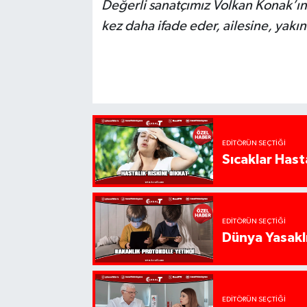
Değerli sanatçımız Volkan Konak’ı
kez daha ifade eder, ailesine, yakın
EDITÖRÜN SEÇTIĞI
Sıcaklar Hast
EDITÖRÜN SEÇTIĞI
Dünya Yasaklı
EDITÖRÜN SEÇTIĞI