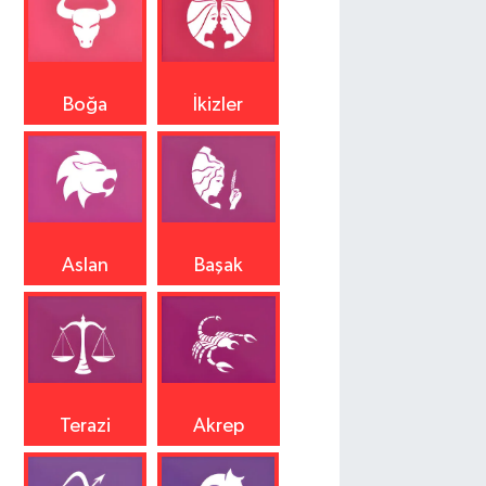
Boğa
İkizler
Aslan
Başak
Terazi
Akrep