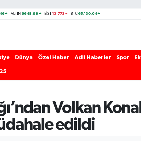
46
6648.99
13.773
65.130,04
ALTIN
BİST
BTC
kiye
Dünya
Özel Haber
Adli Haberler
Spor
Ek
025
ığı’ndan Volkan Kona
dahale edildi