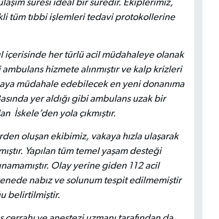
aşım süresi ideal bir süredir. Ekiplerimiz,
tüm tıbbi işlemleri tedavi protokollerine
yıl içerisinde her türlü acil müdahaleye olanak
ambulans hizmete alınmıştır ve kalp krizleri
vakaya müdahale edebilecek en yeni donanıma
asında yer aldığı gibi ambulans uzak bir
n İskele’den yola çıkmıştır.
rden oluşan ekibimiz, vakaya hızla ulaşarak
mıştır. Yapılan tüm temel yaşam desteği
ınamamıştır. Olay yerine giden 112 acil
ayenede nabız ve solunum tespit edilmemiştir
belirtilmiştir.
s cerrahı ve anestezi uzmanı tarafından da