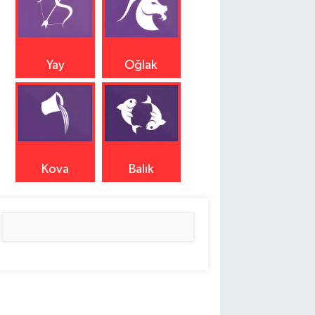
Yay
Oğlak
Kova
Balık