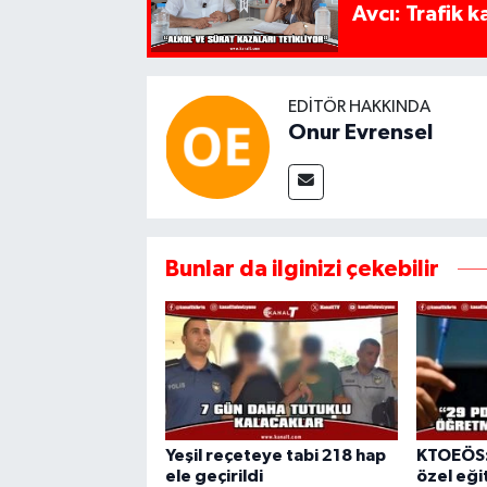
Avcı: Trafik k
EDITÖR HAKKINDA
Onur Evrensel
Bunlar da ilginizi çekebilir
Yeşil reçeteye tabi 218 hap
KTOEÖS:
ele geçirildi
özel eğit