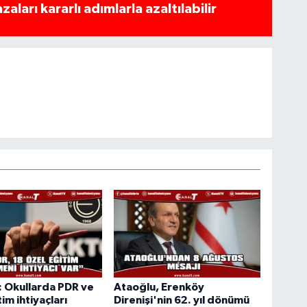
azaları kararlı adımlarla azaltılabilir
 Okullarda PDR ve
Ataoğlu, Erenköy
im ihtiyaçları
Direnişi'nin 62. yıl dönümü