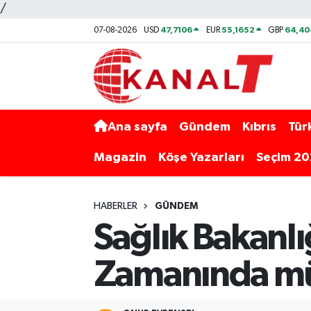
/
47,7106
55,1652
64,40
07-08-2026
USD
EUR
GBP
Ana sayfa
Gündem
Kıbrıs
Tür
Magazin
Köşe Yazarları
Seçim 2
HABERLER
GÜNDEM
Sağlık Bakanl
Zamanında mü