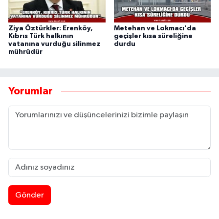
Ziya Öztürkler: Erenköy,
Metehan ve Lokmacı'da
Kıbrıs Türk halkının
geçişler kısa süreliğine
vatanına vurduğu silinmez
durdu
mührüdür
Yorumlar
Gönder