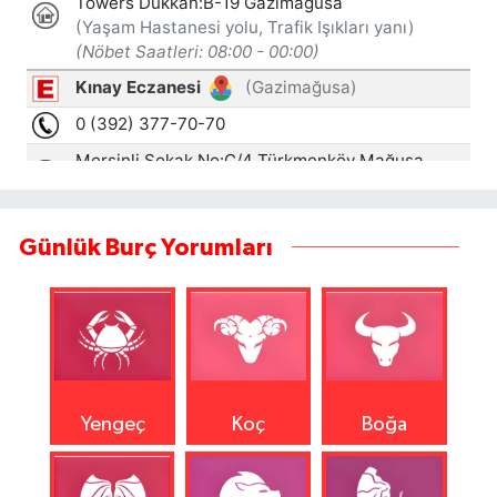
Günlük Burç Yorumları
Yengeç
Koç
Boğa