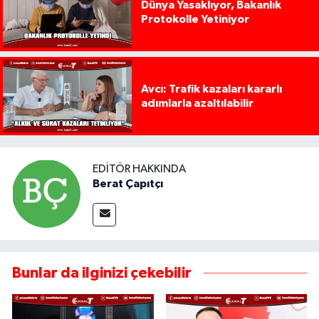
Dünya Yasaklıyor, Bakanlık
Protokolle Yetiniyor
Avcı: Trafik kazaları kararlı
adımlarla azaltılabilir
EDITÖR HAKKINDA
Berat Çapıtçı
Bunlar da ilginizi çekebilir