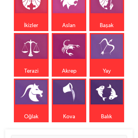
İkizler
Aslan
Başak
Terazi
Akrep
Yay
Oğlak
Kova
Balık