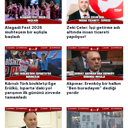
Alagadi Fest 2026
Zeki Çeler: İşçi getirme adı
muhteşem bir açılışla
altında insan ticareti
başladı
yapılıyor!
Kıbrıslı Türk bisikletçi Ege
Akpınar: Erenköy bir halkın
Erülkü, Isparta’daki yol
“Ben buradayım” dediği
yarışının ilk gününü zirvede
yerdir
tamamladı