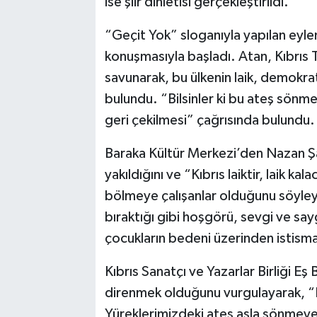
ise şiir dinletisi gerçekleştirildi.
“Geçit Yok” sloganıyla yapılan eyl
konuşmasıyla başladı. Atan, Kıbrıs T
savunarak, bu ülkenin laik, demokra
bulundu. “Bilsinler ki bu ateş sön
geri çekilmesi” çağrısında bulundu.
Baraka Kültür Merkezi’den Nazan Şans
yakıldığını ve “Kıbrıs laiktir, laik kal
bölmeye çalışanlar olduğunu söyleye
bıraktığı gibi hoşgörü, sevgi ve sayg
çocukların bedeni üzerinden istisma
Kıbrıs Sanatçı ve Yazarlar Birliği E
direnmek olduğunu vurgulayarak, “
Yüreklerimizdeki ateş asla sönme