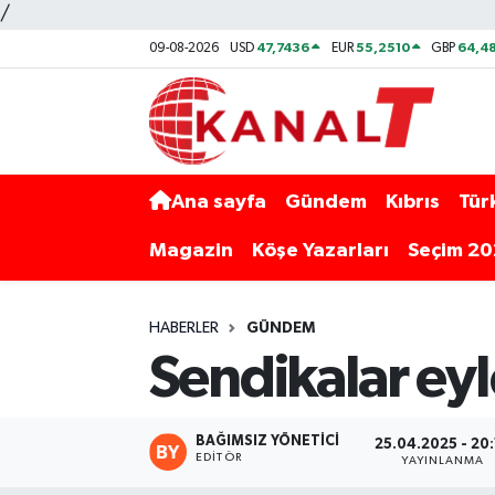
/
47,7436
55,2510
64,48
09-08-2026
USD
EUR
GBP
Ana sayfa
Gündem
Kıbrıs
Tür
Magazin
Köşe Yazarları
Seçim 2
HABERLER
GÜNDEM
Sendikalar ey
BAĞIMSIZ YÖNETICI
25.04.2025 - 20
EDITÖR
YAYINLANMA