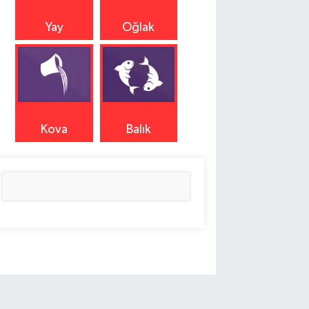
Yay
Oğlak
Kova
Balık