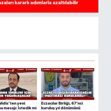
azaları kararlı adımlarla azaltılabilir
lidis’ten yeni
Eczacılar Birliği, 67’nci
a mesajı: İstedik mi
kuruluş yıl dönümünü