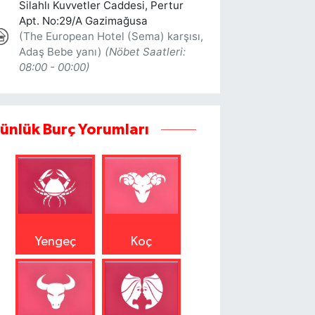
ünlük Burç Yorumları
Yengeç
Koç