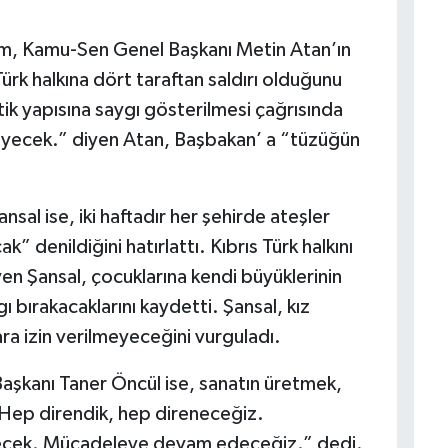
em, Kamu-Sen Genel Başkanı Metin Atan’ın
ürk halkına dört taraftan saldırı olduğunu
tik yapısına saygı gösterilmesi çağrısında
meyecek.” diyen Atan, Başbakan’ a “tüzüğün
al ise, iki haftadır her şehirde ateşler
acak” denildiğini hatırlattı. Kıbrıs Türk halkını
n Şansal, çocuklarına kendi büyüklerinin
ı bırakacaklarını kaydetti. Şansal, kız
ra izin verilmeyeceğini vurguladı.
ş Başkanı Taner Öncül ise, sanatın üretmek,
Hep direndik, hep direneceğiz.
yecek. Mücadeleye devam edeceğiz.” dedi.