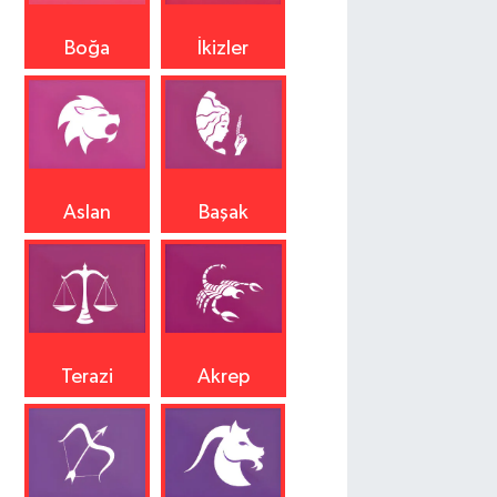
Boğa
İkizler
Aslan
Başak
Terazi
Akrep