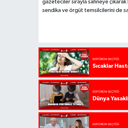
gazeteciler sırayla sahneye çıkarak 
sendika ve örgüt temsilcilerini de 
EDITÖRÜN SEÇTIĞI
Sıcaklar Hast
EDITÖRÜN SEÇTIĞI
Dünya Yasaklı
EDITÖRÜN SEÇTIĞI