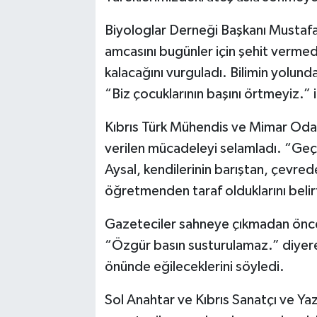
Biyologlar Derneği Başkanı Mustafa K
amcasını bugünler için şehit vermediğ
kalacağını vurguladı. Bilimin yolund
“Biz çocuklarının başını örtmeyiz.” i
Kıbrıs Türk Mühendis ve Mimar Odal
verilen mücadeleyi selamladı. “Geçi
Aysal, kendilerinin barıştan, çevrede
öğretmenden taraf olduklarını belirt
Gazeteciler sahneye çıkmadan önce 
“Özgür basın susturulamaz.” diyerek
önünde eğileceklerini söyledi.
Sol Anahtar ve Kıbrıs Sanatçı ve Yaz