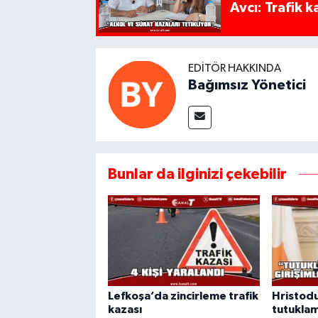
Avcı: Trafik k
EDITÖR HAKKINDA
Bağımsız Yönetici
Bunlar da ilginizi çekebilir
Lefkoşa’da zincirleme trafik
Hristodu
kazası
tutuklam