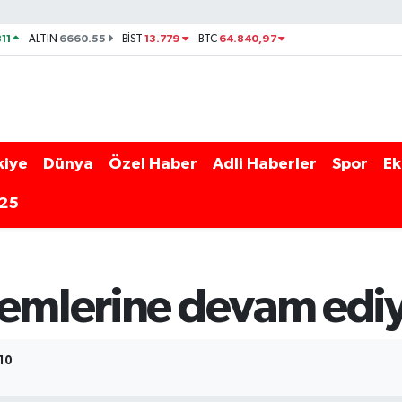
11
6660.55
13.779
64.840,97
ALTIN
BİST
BTC
kiye
Dünya
Özel Haber
Adli Haberler
Spor
Ek
025
lemlerine devam edi
:10