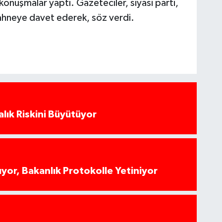
konuşmalar yaptı. Gazeteciler, siyasi parti,
sahneye davet ederek, söz verdi.
alık Riskini Büyütüyor
yor, Bakanlık Protokolle Yetiniyor