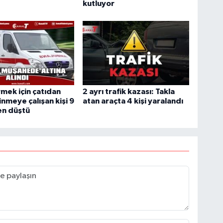
kutluyor
rmek için çatıdan
2 ayrı trafik kazası: Takla
inmeye çalışan kişi 9
atan araçta 4 kişi yaralandı
n düştü