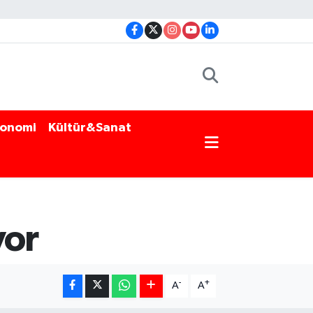
onomi
Kültür&Sanat
yor
-
+
A
A