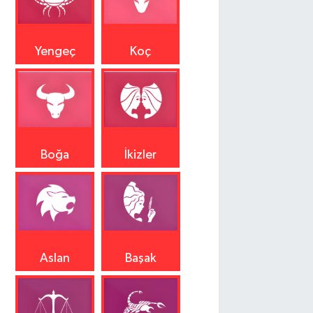
Yengeç
Koç
Boğa
İkizler
Aslan
Başak