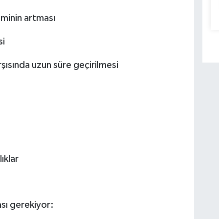
iminin artması
si
rşısında uzun süre geçirilmesi
ıklar
ası gerekiyor: