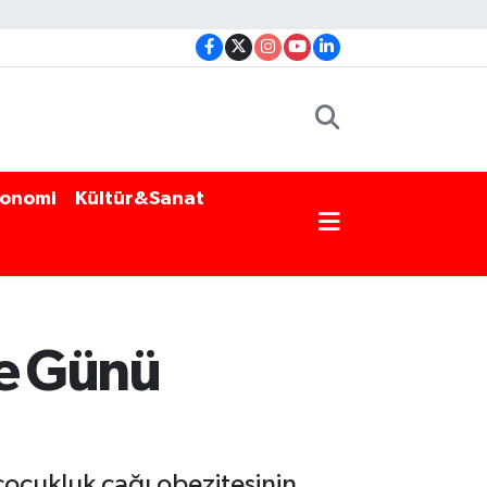
onomi
Kültür&Sanat
te Günü
ocukluk çağı obezitesinin