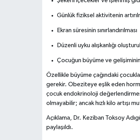
Şekerli içecekler ve işlenmiş gıd
Günlük fiziksel aktivitenin artırı
Ekran süresinin sınırlandırılması
Düzenli uyku alışkanlığı oluştur
Çocuğun büyüme ve gelişiminin 
Özellikle büyüme çağındaki çocuklard
gerekir. Obeziteye eşlik eden horm
çocuk endokrinoloji değerlendirmes
olmayabilir; ancak hızlı kilo artışı 
Açıklama, Dr. Keziban Toksoy Adıgü
paylaşıldı.