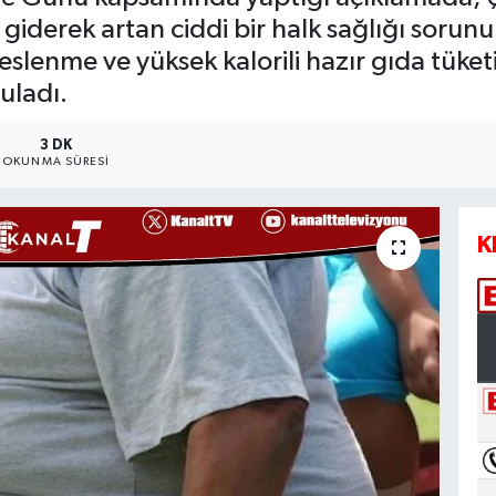
derek artan ciddi bir halk sağlığı sorunu
slenme ve yüksek kalorili hazır gıda tüket
uladı.
3 DK
OKUNMA SÜRESI
K