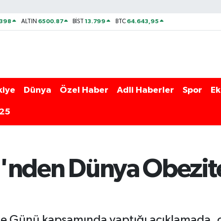
2398
6500.87
13.799
64.643,95
ALTIN
BİST
BTC
kiye
Dünya
Özel Haber
Adli Haberler
Spor
Ek
025
iği'nden Dünya Obezi
ite Günü kapsamında yaptığı açıklamada, ç