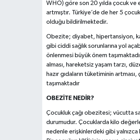
WHO) göre son 20 yılda çocuk ve erg
artmıştır. Türkiye’de de her 5 çocukt
olduğu bildirilmektedir.
Obezite; diyabet, hipertansiyon, ka
gibi ciddi sağlık sorunlarına yol aç
önlenmesi büyük önem taşımaktadır.
alması, hareketsiz yaşam tarzı, düze
hazır gıdaların tüketiminin artması, 
taşımaktadır
OBEZİTE NEDİR?
Çocukluk çağı obezitesi; vücutta sa
durumudur. Çocuklarda kilo değerlen
nedenle erişkinlerdeki gibi yalnızca ki