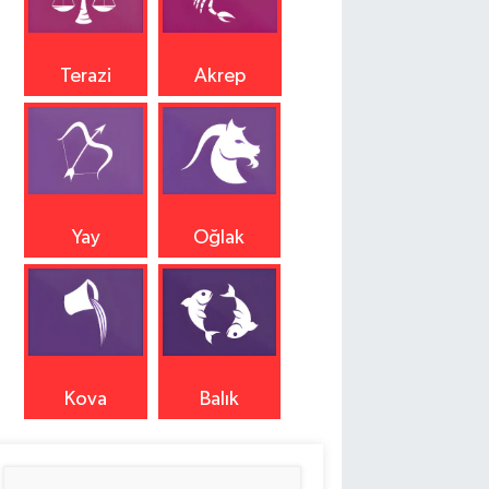
Terazi
Akrep
Yay
Oğlak
Kova
Balık