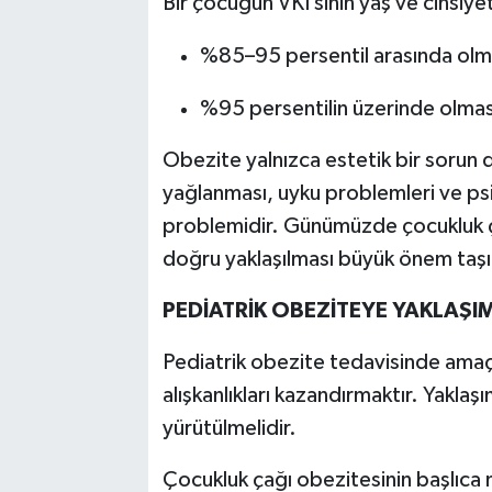
Bir çocuğun VKİ’sinin yaş ve cinsiye
%85–95 persentil arasında olmas
%95 persentilin üzerinde olması
Obezite yalnızca estetik bir sorun 
yağlanması, uyku problemleri ve psik
problemidir. Günümüzde çocukluk ç
doğru yaklaşılması büyük önem taşı
PEDİATRİK OBEZİTEYE YAKLAŞI
Pediatrik obezite tedavisinde amaç 
alışkanlıkları kazandırmaktır. Yaklaşı
yürütülmelidir.
Çocukluk çağı obezitesinin başlıca n