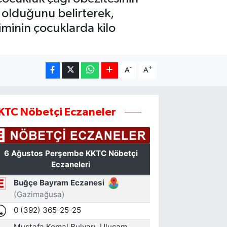
 olduğunu belirterek,
iminin çocuklarda kilo
-
+
A
A
KTC Nöbetçi Eczaneler