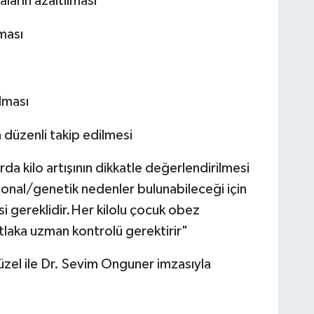
aların azaltılması
lması
ulması
düzenli takip edilmesi
a kilo artışının dikkatle değerlendirilmesi
onal/genetik nedenler bulunabileceği için
i gereklidir.Her kilolu çocuk obez
mutlaka uzman kontrolü gerektirir"
zel ile Dr. Sevim Onguner imzasıyla