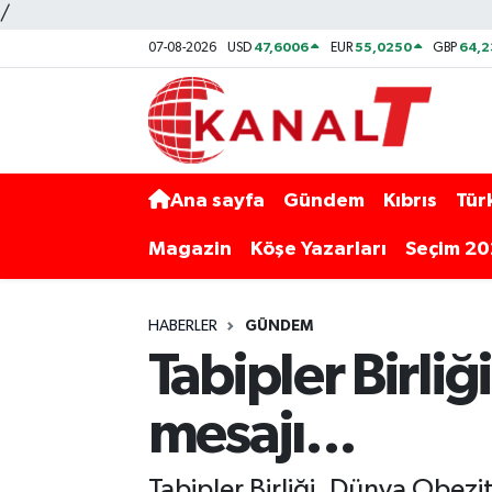
/
47,6006
55,0250
64,
07-08-2026
USD
EUR
GBP
Ana sayfa
Gündem
Kıbrıs
Tür
Magazin
Köşe Yazarları
Seçim 2
HABERLER
GÜNDEM
Tabipler Birl
mesajı...
Tabipler Birliği, Dünya Obez