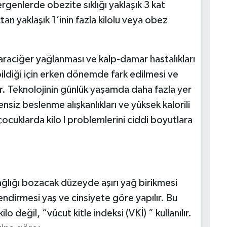
enlerde obezite sıklığı yaklaşık 3 kat
an yaklaşık 1’inin fazla kilolu veya obez
raciğer yağlanması ve kalp-damar hastalıkları
abildiği için erken dönemde fark edilmesi ve
 Teknolojinin günlük yaşamda daha fazla yer
nsiz beslenme alışkanlıkları ve yüksek kalorili
çocuklarda kilo l problemlerini ciddi boyutlara
ğlığı bozacak düzeyde aşırı yağ birikmesi
dirmesi yaş ve cinsiyete göre yapılır. Bu
lo değil, “vücut kitle indeksi (VKİ) ” kullanılır.