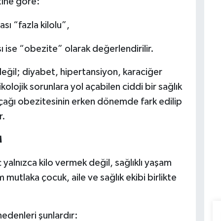
tine göre:
ı “fazla kilolu”,
 ise “obezite” olarak değerlendirilir.
değil; diyabet, hipertansiyon, karaciğer
olojik sorunlara yol açabilen ciddi bir sağlık
ağı obezitesinin erken dönemde fark edilip
r.
M
yalnızca kilo vermek değil, sağlıklı yaşam
m mutlaka çocuk, aile ve sağlık ekibi birlikte
edenleri şunlardır: