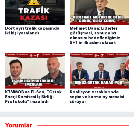
Dört ayrı trafik kazasında
Mehmet Dana: Liderler
iki kişi yaralandı
görüşmesi, sonuç alıcı
olmasını hedeflediğimiz
5+1'in ilk adımı olacak
KTMMOB ve El-Sen, “Ortak
Koalisyon ortaklarında
Enerji Komitesi İş Birliği
seçim ve karma oy mesaisi
Protokolü” imzaladı
sürüyor
Yorumlar