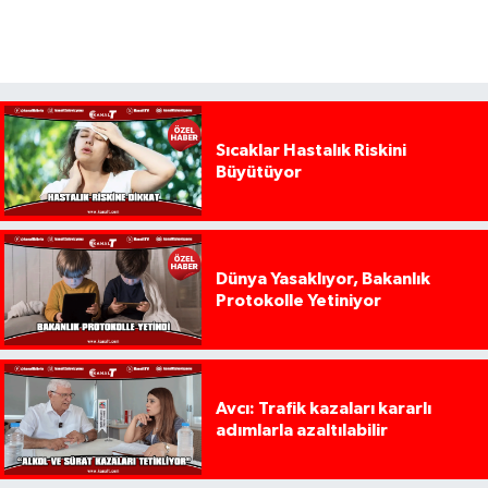
Sıcaklar Hastalık Riskini
Büyütüyor
Dünya Yasaklıyor, Bakanlık
Protokolle Yetiniyor
Avcı: Trafik kazaları kararlı
adımlarla azaltılabilir