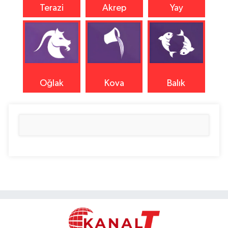
Terazi
Akrep
Yay
Oğlak
Kova
Balık