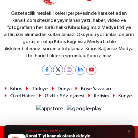
Gazetecilik meslek ilkeleri çerçevesinde hareket eden
kanalt.com sitesinde yayınlanan yazı, haber, video ve
fotoğrafların her türlü hakkı Kıbrıs Bağımsız Medya Ltd'ye
aittir, izin alınmadan kullanılamaz. Okuyucu yorumları onların
görüşleri olup Kıbrıs Bağımsız Medya Ltd ile
ilişkilendirilemez, sorumlu tutulamaz. Kıbrıs Bağımsız Medya
Ltd. harici linklerin sorumluluğunu almaz.
Kıbrıs
Türkiye
Dünya
Köşe Yazarları
Özel Haber
Gizlilik Sözleşmesi
İletişim
Künye
×
GOOGLE'DA BİZİ TAKİP EDİN
Kanal T 'yi kaynak olarak ekleyin
RSS
Copyright © 2026. Her hakkı saklıdır.