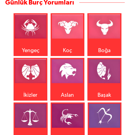
Günlük Burç Yorumları
Yengeç
Koç
Boğa
İkizler
Aslan
Başak