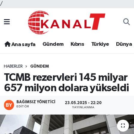
/
Gündem
Kıbrıs
Türkiye
Dünya
Ana sayfa
HABERLER
GÜNDEM
TCMB rezervleri 145 milyar
657 milyon dolara yükseldi
BAĞIMSIZ YÖNETICI
23.05.2025 - 22:20
EDITÖR
YAYINLANMA