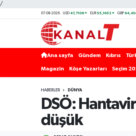
/
47,7106
55,1652
64,40
07-08-2026
USD
EUR
GBP
Ana sayfa
Gündem
Kıbrıs
Tür
Magazin
Köşe Yazarları
Seçim 2
HABERLER
DÜNYA
DSÖ: Hantavirü
düşük