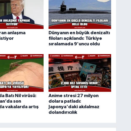
ran anlaşma
Dünyanın en büyük denizaltı
stiyor
filoları açıklandı: Türkiye
sıralamada 9'uncu oldu
a Batı Nil virüsü:
Anime stresi 27 milyon
an’da son
dolara patladı:
da vakalarda artış
Japonya'daki akılalmaz
dolandırıcılık