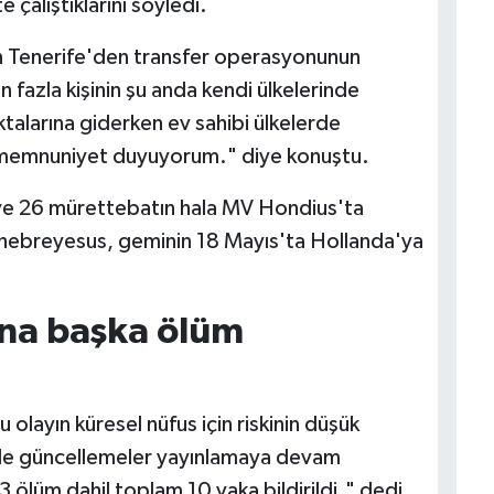
 çalıştıklarını söyledi.
n Tenerife'den transfer operasyonunun
fazla kişinin şu anda kendi ülkelerinde
ktalarına giderken ev sahibi ülkelerde
n memnuniyet duyuyorum." diye konuştu.
ve 26 mürettebatın hala MV Hondius'ta
Ghebreyesus, geminin 18 Mayıs'ta Hollanda'ya
ana başka ölüm
layın küresel nüfus için riskinin düşük
nde güncellemeler yayınlamaya devam
 ölüm dahil toplam 10 vaka bildirildi." dedi.