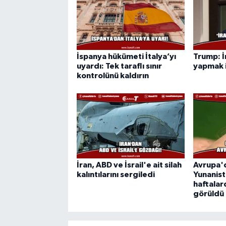
İspanya hükümeti İtalya’yı
Trump: İ
uyardı: Tek taraflı sınır
yapmak i
kontrolünü kaldırın
İran, ABD ve İsrail'e ait silah
Avrupa'd
kalıntılarını sergiledi
Yunanist
haftalar
görüldü