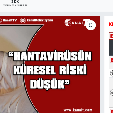
2 DK
OKUNMA SÜRESI
K