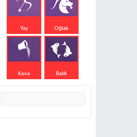
Yay
Oğlak
Kova
Balık