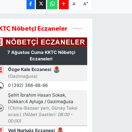
-
+
A
A
KTC Nöbetçi Eczaneler