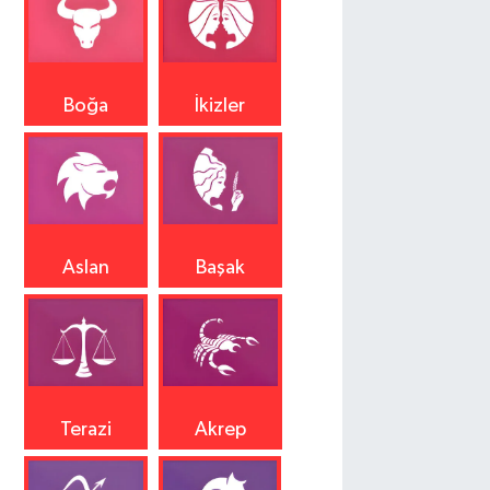
Boğa
İkizler
Aslan
Başak
Terazi
Akrep