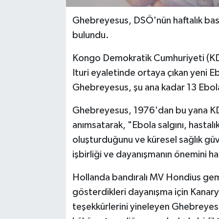
Ghebreyesus, DSÖ'nün haftalık bas
bulundu.
Kongo Demokratik Cumhuriyeti (KDC
Ituri eyaletinde ortaya çıkan yeni E
Ghebreyesus, şu ana kadar 13 Ebola 
Ghebreyesus, 1976'dan bu yana KDC
anımsatarak, "Ebola salgını, hastalık s
oluşturduğunu ve küresel sağlık güve
işbirliği ve dayanışmanın önemini hat
Hollanda bandıralı MV Hondius gemi
gösterdikleri dayanışma için Kanarya
teşekkürlerini yineleyen Ghebreyesu