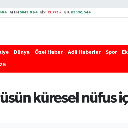
46
6648.99
13.773
65.130,04
ALTIN
BİST
BTC
kiye
Dünya
Özel Haber
Adli Haberler
Spor
Ek
025
sün küresel nüfus içi