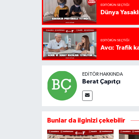
EDITÖRÜN SEÇTIĞI
Dünya Yasaklı
EDITÖRÜN SEÇTIĞI
Avcı: Trafik k
EDITÖR HAKKINDA
Berat Çapıtçı
Bunlar da ilginizi çekebilir