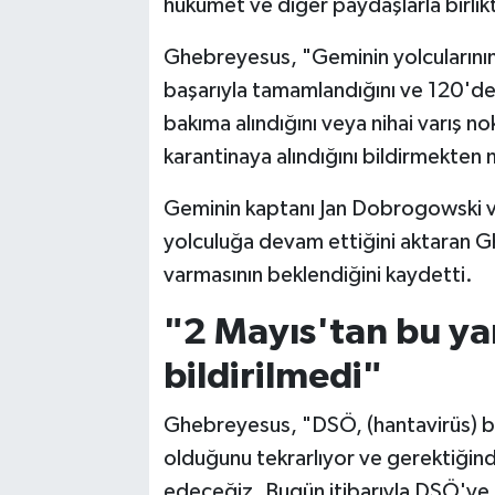
hükümet ve diğer paydaşlarla birlikte
Ghebreyesus, "Geminin yolcularını
başarıyla tamamlandığını ve 120'den 
bakıma alındığını veya nihai varış no
karantinaya alındığını bildirmekte
Geminin kaptanı Jan Dobrogowski 
yolculuğa devam ettiğini aktaran 
varmasının beklendiğini kaydetti.
"2 Mayıs'tan bu y
bildirilmedi"
Ghebreyesus, "DSÖ, (hantavirüs) bu o
olduğunu tekrarlıyor ve gerektiği
edeceğiz. Bugün itibarıyla DSÖ'ye 3