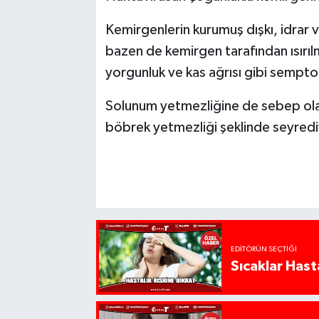
Kemirgenlerin kurumuş dışkı, idrar ve
bazen de kemirgen tarafından ısırıl
yorgunluk ve kas ağrısı gibi sempto
Solunum yetmezliğine de sebep olab
böbrek yetmezliği şeklinde seyredi
EDITÖRÜN SEÇTIĞI
Sıcaklar Hast