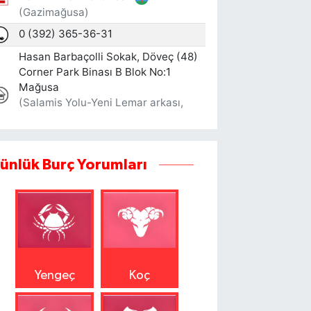
ünlük Burç Yorumları
Yengeç
Koç