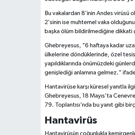
Bu vakalardan 8'inin Andes virüsü 
2'sinin ise muhtemel vaka olduğunu
başka ölüm bildirilmediğine dikkati 
Ghebreyesus, "6 haftaya kadar uzay
ülkelerine döndüklerinde, özel tesis
yapıldıklarında önümüzdeki günlerde d
genişlediği anlamına gelmez." ifadel
Hantavirüse karşı küresel yanıtla ilg
Ghebreyesus, 18 Mayıs'ta Cenevre'
79. Toplantısı'nda bu yanıt gibi birç
Hantavirüs
Hantavirüsün çoğunlukla kemirgenler