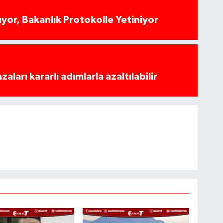
yor, Bakanlık Protokolle Yetiniyor
azaları kararlı adımlarla azaltılabilir