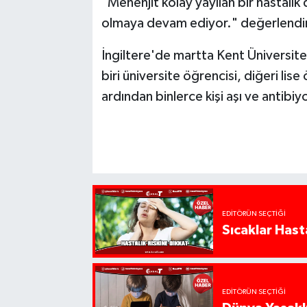
"Menenjit kolay yayılan bir hastalık
olmaya devam ediyor." değerlendi
İngiltere'de martta Kent Üniversite
biri üniversite öğrencisi, diğeri lise 
ardından binlerce kişi aşı ve antibi
EDITÖRÜN SEÇTIĞI
Sıcaklar Hast
EDITÖRÜN SEÇTIĞI