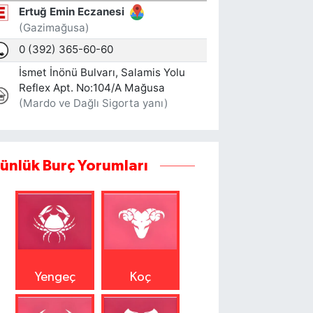
ünlük Burç Yorumları
Yengeç
Koç