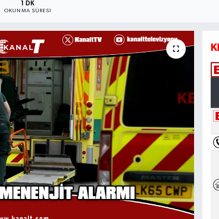
1 DK
OKUNMA SÜRESI
K