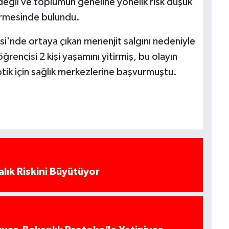
 değil ve toplumun geneline yönelik risk düşük
rmesinde bulundu.
si'nde ortaya çıkan menenjit salgını nedeniyle
öğrencisi 2 kişi yaşamını yitirmiş, bu olayın
yotik için sağlık merkezlerine başvurmuştu.
alık Riskini Büyütüyor