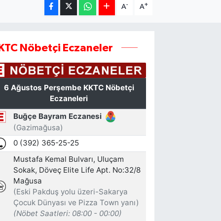
-
+
A
A
KTC Nöbetçi Eczaneler