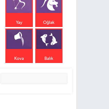
Yay
Oğlak
Kova
Balık