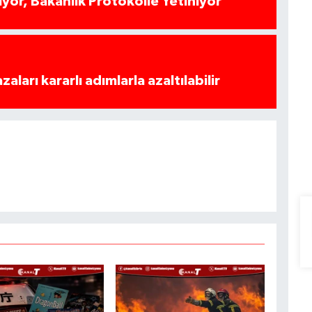
yor, Bakanlık Protokolle Yetiniyor
azaları kararlı adımlarla azaltılabilir