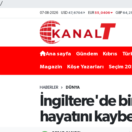
/
47,6704
55,0406
64,2
07-08-2026
USD
EUR
GBP
Ana sayfa
Gündem
Kıbrıs
Tür
Magazin
Köşe Yazarları
Seçim 2
HABERLER
DÜNYA
İngiltere'de b
hayatını kaybe