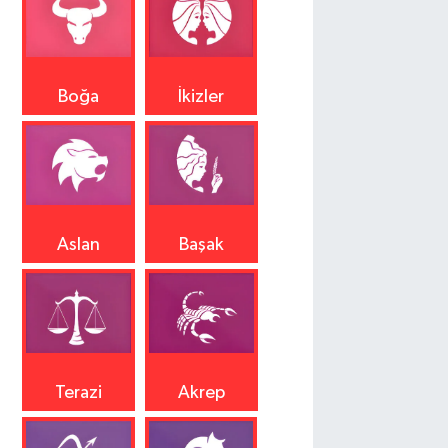
Boğa
İkizler
Aslan
Başak
Terazi
Akrep