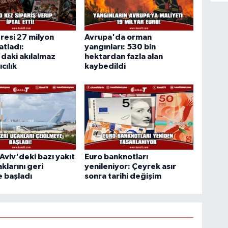
resi 27 milyon
Avrupa'da orman
atladı:
yangınları: 530 bin
daki akılalmaz
hektardan fazla alan
cılık
kaybedildi
 Aviv'deki bazı yakıt
Euro banknotları
klarını geri
yenileniyor: Çeyrek asır
 başladı
sonra tarihi değişim