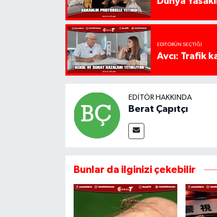
Dünya Yasaklı
EDITÖRÜN SEÇTIĞI
Avcı: Trafik k
EDITÖR HAKKINDA
Berat Çapıtçı
Bunlar da ilginizi çekebilir