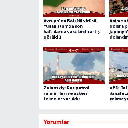
Avrupa'da Batı Nil virüsü:
Anime st
Yunanistan’da son
dolara p
haftalarda vakalarda artış
Japonya'
görüldü
dolandırı
Zelenskiy: Rus petrol
ABD, Tel
rafinerileri ve askeri
ikmal uça
tekneler vuruldu
çekmeye
Yorumlar