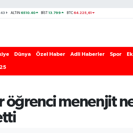
143
6510.40
13.799
64.225,61
ALTIN
BİST
BTC
kiye
Dünya
Özel Haber
Adli Haberler
Spor
Ek
025
ir öğrenci menenjit n
tti