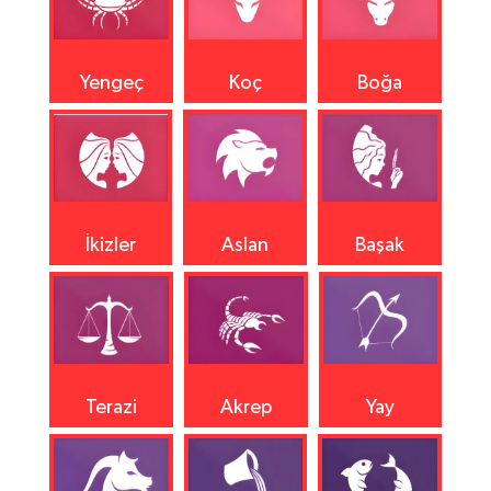
Yengeç
Koç
Boğa
İkizler
Aslan
Başak
Terazi
Akrep
Yay