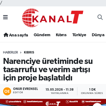
/
Gündem
Kıbrıs
Türkiye
Dünya
Ana sayfa
HABERLER
KIBRIS
Narenciye üretiminde su
tasarrufu ve verim artışı
için proje başlatıldı
ONUR EVRENSEL
15.05.2026 - 11:38
1 DK
EDITÖR
YAYINLANMA
OKUNMA SÜRESI