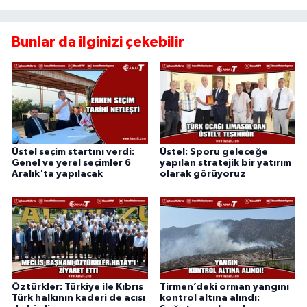
Bunlar da ilginizi çekebilir
Üstel seçim startını verdi:
Üstel: Sporu geleceğe
Genel ve yerel seçimler 6
yapılan stratejik bir yatırım
Aralık'ta yapılacak
olarak görüyoruz
Öztürkler: Türkiye ile Kıbrıs
Tirmen’deki orman yangını
Türk halkının kaderi de acısı
kontrol altına alındı: