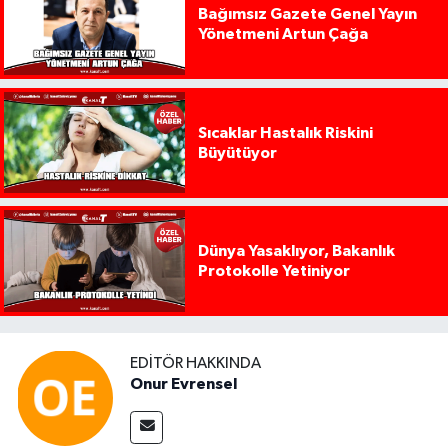
Bağımsız Gazete Genel Yayın
Yönetmeni Artun Çağa
Sıcaklar Hastalık Riskini
Büyütüyor
Dünya Yasaklıyor, Bakanlık
Protokolle Yetiniyor
EDITÖR HAKKINDA
Onur Evrensel