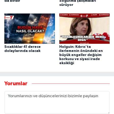
da birdir
Soğutma çalışmaları
sürüyor
Sıcaklıklar 41 derece
Holguín: Kıbrıs’ta
dolaylarında olacak
ilerlemenin önündeki en
büyük engeller değişim
korkusu ve siyasi irade
eksikliği
Yorumlar