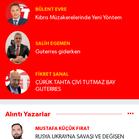
BÜLENT EVRE
Kıbrıs Müzakerelerinde Yeni Yöntem
SALIH EGEMEN
Guterres giderken
FIKRET ŞANAL
ÇÜRÜK TAHTA ÇİVİ TUTMAZ BAY
GUTERRES
Alıntı Yazarlar
MUSTAFA KÜÇÜK FIRAT
RUSYA UKRAYNA SAVAŞI VE DEĞİŞEN