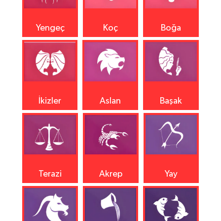
Yengeç
Koç
Boğa
İkizler
Aslan
Başak
Terazi
Akrep
Yay