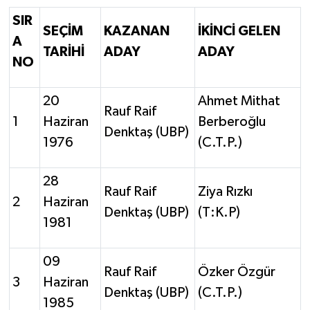
SIR
SEÇİM
KAZANAN
İKİNCİ GELEN
A
TARİHİ
ADAY
ADAY
NO
20
Ahmet Mithat
Rauf Raif
1
Haziran
Berberoğlu
Denktaş (UBP)
1976
(C.T.P.)
28
Rauf Raif
Ziya Rızkı
2
Haziran
Denktaş (UBP)
(T:K.P)
1981
09
Rauf Raif
Özker Özgür
3
Haziran
Denktaş (UBP)
(C.T.P.)
1985