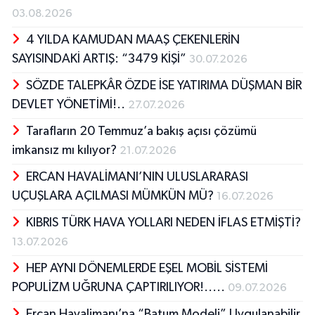
03.08.2026
4 YILDA KAMUDAN MAAŞ ÇEKENLERİN
SAYISINDAKİ ARTIŞ: “3479 KİŞİ”
30.07.2026
SÖZDE TALEPKÂR ÖZDE İSE YATIRIMA DÜŞMAN BİR
DEVLET YÖNETİMİ!..
27.07.2026
Tarafların 20 Temmuz’a bakış açısı çözümü
imkansız mı kılıyor?
21.07.2026
ERCAN HAVALİMANI’NIN ULUSLARARASI
UÇUŞLARA AÇILMASI MÜMKÜN MÜ?
16.07.2026
KIBRIS TÜRK HAVA YOLLARI NEDEN İFLAS ETMİŞTİ?
13.07.2026
HEP AYNI DÖNEMLERDE EŞEL MOBİL SİSTEMİ
POPULİZM UĞRUNA ÇAPTIRILIYOR!.....
09.07.2026
Ercan Havalimanı’na “Batum Modeli” Uygulanabilir