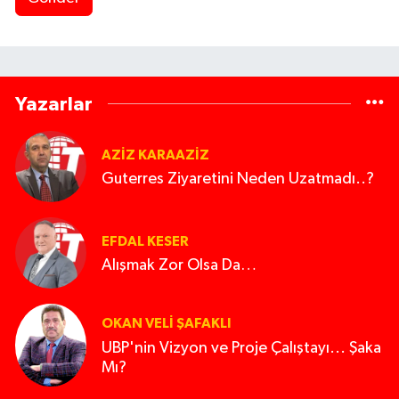
Yazarlar
AZIZ KARAAZIZ
Guterres Ziyaretini Neden Uzatmadı..?
EFDAL KESER
Alışmak Zor Olsa Da…
OKAN VELI ŞAFAKLI
UBP'nin Vizyon ve Proje Çalıştayı... Şaka
Mı?