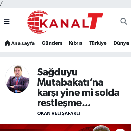
/
Gündem
Kıbrıs
Türkiye
Dünya
Ana sayfa
Sağduyu
Mutabakatı’na
karşı yine mi solda
restleşme...
OKAN VELI ŞAFAKLI