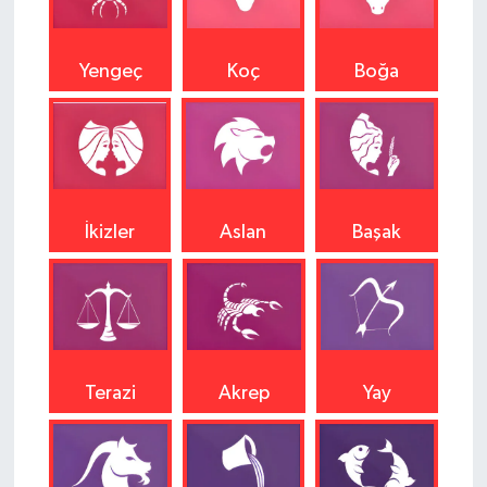
Yengeç
Koç
Boğa
İkizler
Aslan
Başak
Terazi
Akrep
Yay