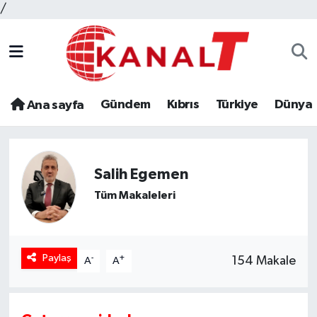
/
Gündem
Kıbrıs
Türkiye
Dünya
Ana sayfa
Salih Egemen
Tüm Makaleleri
Paylaş
-
+
154 Makale
A
A