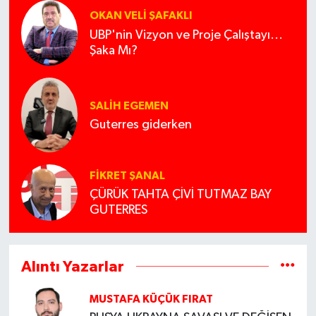
OKAN VELI ŞAFAKLI
UBP'nin Vizyon ve Proje Çalıştayı...
Şaka Mı?
SALIH EGEMEN
Guterres giderken
FIKRET ŞANAL
ÇÜRÜK TAHTA ÇİVİ TUTMAZ BAY
GUTERRES
Alıntı Yazarlar
MUSTAFA KÜÇÜK FIRAT