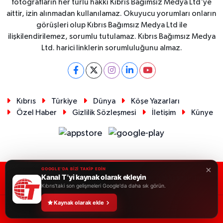
fotoğrafların her türlü hakkı Kıbrıs Bağımsız Medya Ltd'ye
aittir, izin alınmadan kullanılamaz. Okuyucu yorumları onların
görüşleri olup Kıbrıs Bağımsız Medya Ltd ile
ilişkilendirilemez, sorumlu tutulamaz. Kıbrıs Bağımsız Medya
Ltd. harici linklerin sorumluluğunu almaz.
Kıbrıs
Türkiye
Dünya
Köşe Yazarları
Özel Haber
Gizlilik Sözleşmesi
İletişim
Künye
×
GOOGLE'DA BİZİ TAKİP EDİN
Kanal T 'yi kaynak olarak ekleyin
RSS
Copyright © 2026. Her hakkı saklıdır.
Kıbrıs'taki son gelişmeleri Google'da daha sık görün.
Kaynak olarak ekle
Haber Yazılımı:
TE Bilişim