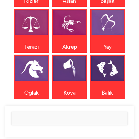
İkizler
Aslan
Başak
Terazi
Akrep
Yay
Oğlak
Kova
Balık