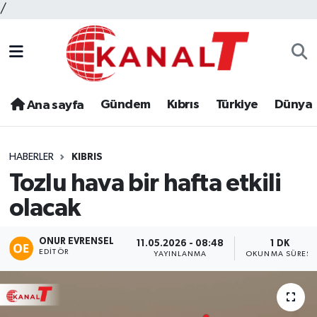
/
Gündem
Kıbrıs
Türkiye
Dünya
Ana sayfa
HABERLER
KIBRIS
Tozlu hava bir hafta etkili
olacak
ONUR EVRENSEL
11.05.2026 - 08:48
1 DK
EDITÖR
YAYINLANMA
OKUNMA SÜRESI