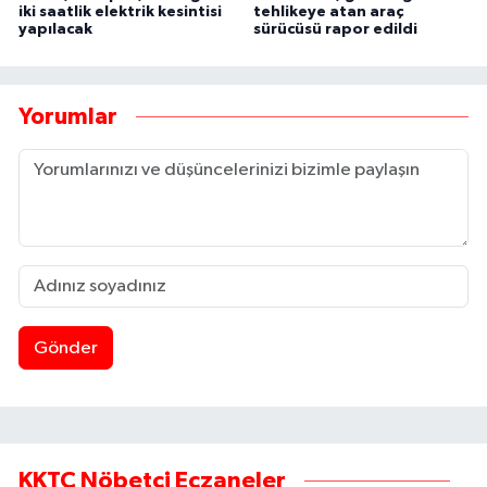
iki saatlik elektrik kesintisi
tehlikeye atan araç
yapılacak
sürücüsü rapor edildi
Yorumlar
Gönder
KKTC Nöbetçi Eczaneler