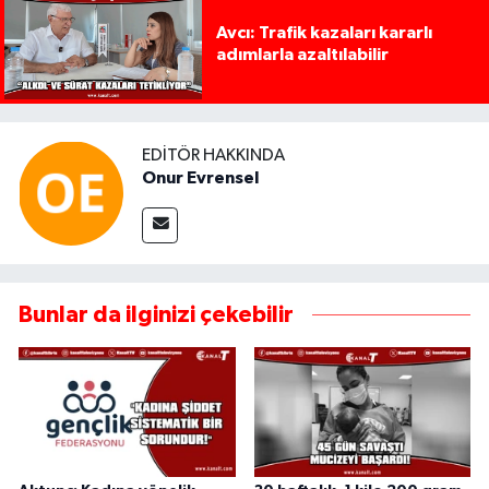
Avcı: Trafik kazaları kararlı
adımlarla azaltılabilir
EDITÖR HAKKINDA
Onur Evrensel
Bunlar da ilginizi çekebilir