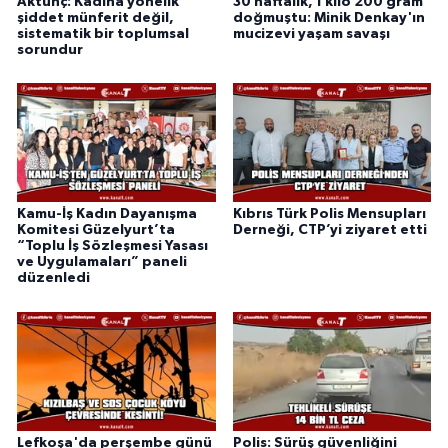
Aktunç: Kadına yönelik
30 haftalık, 1 kilo 200 gram
şiddet münferit değil,
doğmuştu: Minik Denkay'ın
sistematik bir toplumsal
mucizevi yaşam savaşı
sorundur
Kamu-İş Kadın Dayanışma
Kıbrıs Türk Polis Mensupları
Komitesi Güzelyurt’ta
Derneği, CTP’yi ziyaret etti
“Toplu İş Sözleşmesi Yasası
ve Uygulamaları” paneli
düzenledi
Lefkoşa'da perşembe günü
Polis: Sürüş güvenliğini