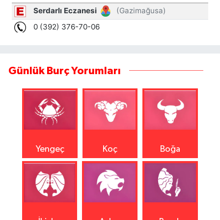
Günlük Burç Yorumları
Yengeç
Koç
Boğa