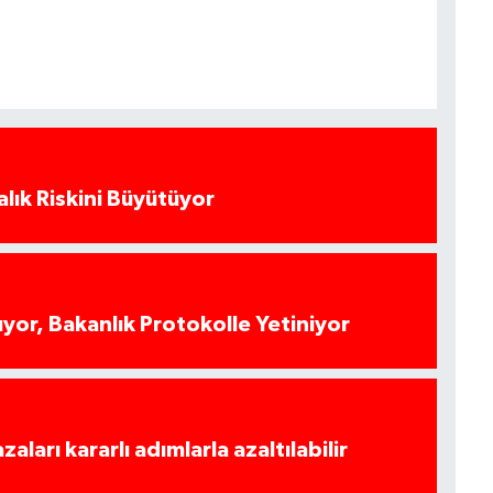
alık Riskini Büyütüyor
yor, Bakanlık Protokolle Yetiniyor
azaları kararlı adımlarla azaltılabilir