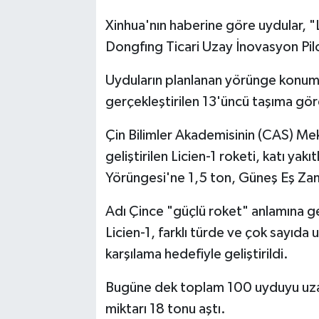
Xinhua'nın haberine göre uydular, "
Dongfıng Ticari Uzay İnovasyon Pilo
Uyduların planlanan yörünge konumları
gerçekleştirilen 13'üncü taşıma gör
Çin Bilimler Akademisinin (CAS) Me
geliştirilen Licien-1 roketi, katı yak
Yörüngesi'ne 1,5 ton, Güneş Eş Zama
Adı Çince "güçlü roket" anlamına gel
Licien-1, farklı türde ve çok sayıda u
karşılama hedefiyle geliştirildi.
Bugüne dek toplam 100 uyduyu uzaya
miktarı 18 tonu aştı.