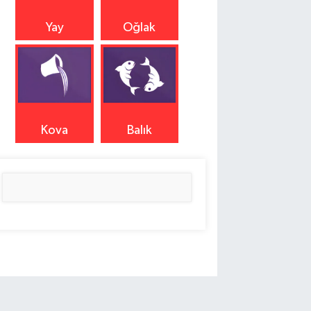
Yay
Oğlak
Kova
Balık