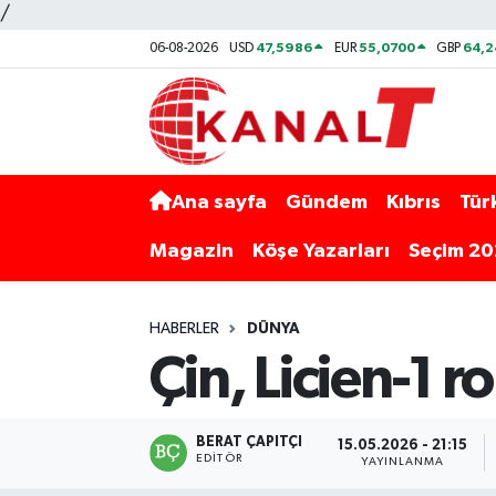
/
47,5986
55,0700
64,2
06-08-2026
USD
EUR
GBP
Ana sayfa
Gündem
Kıbrıs
Tür
Magazin
Köşe Yazarları
Seçim 2
HABERLER
DÜNYA
Çin, Licien-1 ro
BERAT ÇAPITÇI
15.05.2026 - 21:15
EDITÖR
YAYINLANMA