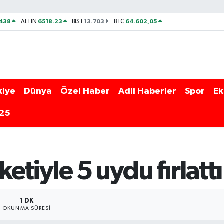
438
6518.23
13.703
64.602,05
ALTIN
BİST
BTC
kiye
Dünya
Özel Haber
Adli Haberler
Spor
Ek
025
ketiyle 5 uydu fırlattı
1 DK
OKUNMA SÜRESI