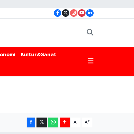
onomi
Kültür&Sanat
-
+
A
A