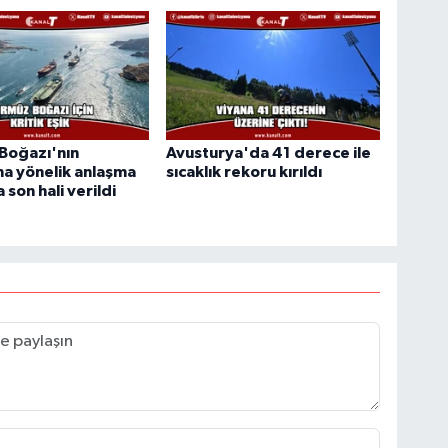
Boğazı'nın
Avusturya'da 41 derece ile
na yönelik anlaşma
sıcaklık rekoru kırıldı
 son hali verildi