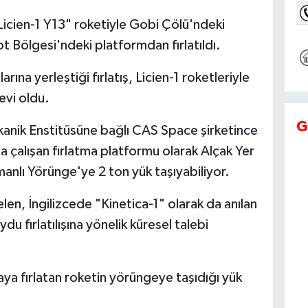
Licien-1 Y13" roketiyle Gobi Çölü'ndeki
t Bölgesi'ndeki platformdan fırlatıldı.
na yerleştiği fırlatış, Licien-1 roketleriyle
evi oldu.
G
kanik Enstitüsüne bağlı CAS Space şirketince
ıtla çalışan fırlatma platformu olarak Alçak Yer
nlı Yörünge'ye 2 ton yük taşıyabiliyor.
en, İngilizcede "Kinetica-1" olarak da anılan
ydu fırlatılışına yönelik küresel talebi
 fırlatan roketin yörüngeye taşıdığı yük