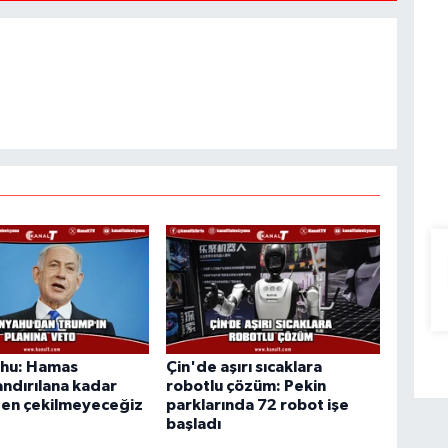
hu: Hamas
Çin'de aşırı sıcaklara
landırılana kadar
robotlu çözüm: Pekin
en çekilmeyeceğiz
parklarında 72 robot işe
başladı