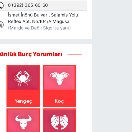
ünlük Burç Yorumları
Yengeç
Koç