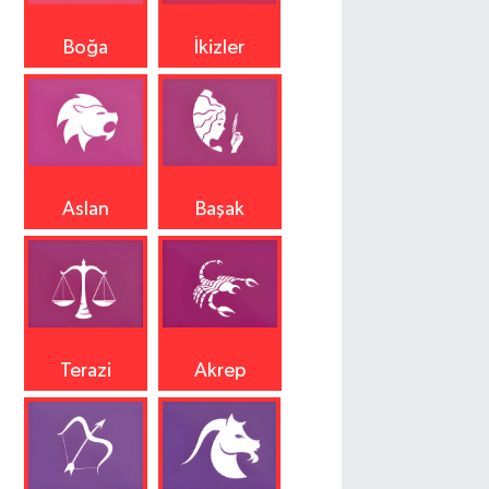
Boğa
İkizler
Aslan
Başak
Terazi
Akrep