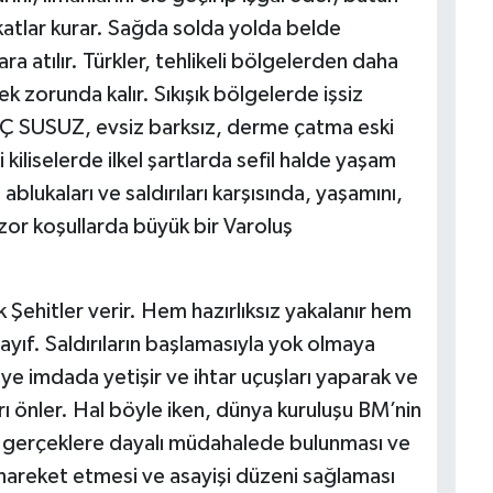
ikatlar kurar. Sağda solda yolda belde
ra atılır. Türkler, tehlikeli bölgelerden daha
 zorunda kalır. Sıkışık bölgelerde işsiz
 AÇ SUSUZ, evsiz barksız, derme çatma eski
kiliselerde ilkel şartlarda sefil halde yaşam
blukaları ve saldırıları karşısında, yaşamını,
 zor koşullarda büyük bir Varoluş
ok Şehitler verir. Hem hazırlıksız yakalanır hem
ıf. Saldırıların başlamasıyla yok olmaya
e imdada yetişir ve ihtar uçuşları yaparak ve
 önler. Hal böyle iken, dünya kuruluşu BM’nin
ve gerçeklere dayalı müdahalede bulunması ve
 hareket etmesi ve asayişi düzeni sağlaması