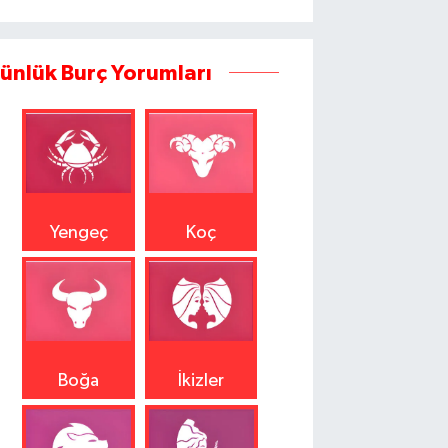
ünlük Burç Yorumları
Yengeç
Koç
Boğa
İkizler