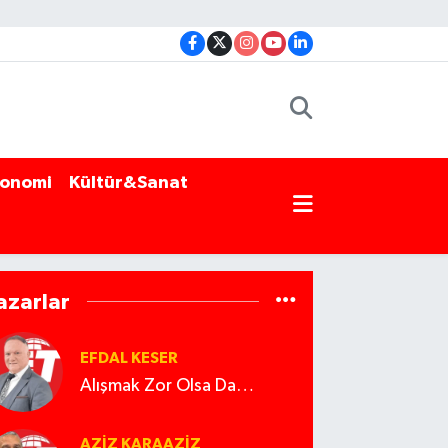
onomi
Kültür&Sanat
azarlar
EFDAL KESER
Alışmak Zor Olsa Da…
AZIZ KARAAZIZ