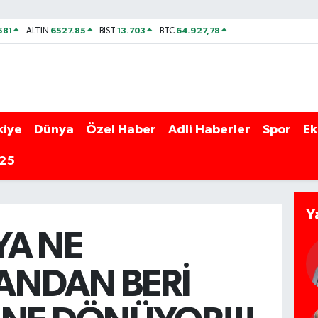
581
6527.85
13.703
64.927,78
ALTIN
BİST
BTC
kiye
Dünya
Özel Haber
Adli Haberler
Spor
Ek
025
Y
A NE
NDAN BERİ