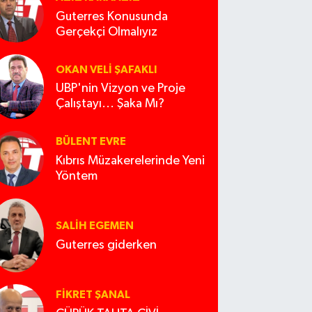
Guterres Konusunda
Gerçekçi Olmalıyız
OKAN VELI ŞAFAKLI
UBP'nin Vizyon ve Proje
Çalıştayı... Şaka Mı?
BÜLENT EVRE
Kıbrıs Müzakerelerinde Yeni
Yöntem
SALIH EGEMEN
Guterres giderken
FIKRET ŞANAL