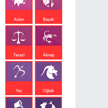
Aslan
Başak
Terazi
Akrep
Yay
Oğlak