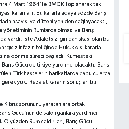
 sonra 4 Mart 1964’te BMGK toplanarak tek
siyasi kararı alır. Bu kararla adaya sözde Barış
dada asayişi ve düzeni yeniden sağlayacaktı,
ke yönetiminin Rumlarda olması ve Barış
 vardı. İşte Adaletsizliğin daniskası olan bu
 yargısız infaz niteliğinde Hukuk dışı kararla
tersine dönme süreci başladı. Kümesteki
i, Barış Gücü de tilkiye yardımcı olacaktı. Barış
en Türk hastaların barikatlarda çapulcularca
 gerek yok. Rezalet kararın sonuçları bu
re Kıbrıs sorununu yaratanlara ortak
arış Gücü’nün de saldırganlara yardımcı
i. O yüzden Rum saldırıları, Barış Gücü