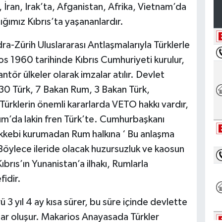
 İran, Irak’ta, Afganistan, Afrika, Vietnam’da
ığımız Kıbrıs’ta yaşananlardır.
a-Zürih Uluslararası Antlaşmalarıyla Türklerle
os 1960 tarihinde Kıbrıs Cumhuriyeti kurulur,
tör ülkeler olarak imzalar atılır. Devlet
0 Türk, 7 Bakan Rum, 3 Bakan Türk,
ürklerin önemli kararlarda VETO hakkı vardır,
Rum’da lakin fren Türk’te. Cumhurbaşkanı
kkebi kurumadan Rum halkına ‘ Bu anlaşma
Böylece ileride olacak huzursuzluk ve kaosun
Kıbrıs’ın Yunanistan’a ilhakı, Rumlarla
fidir.
 3 yıl 4 ay kısa sürer, bu süre içinde devlette
lar oluşur. Makarios Anayasada Türkler