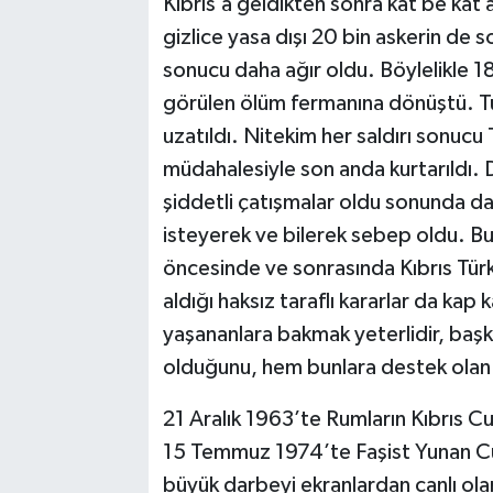
Kıbrıs’a geldikten sonra kat be kat
gizlice yasa dışı 20 bin askerin de s
sonucu daha ağır oldu. Böylelikle 18
görülen ölüm fermanına dönüştü. Tü
uzatıldı. Nitekim her saldırı sonucu
müdahalesiyle son anda kurtarıldı.
şiddetli çatışmalar oldu sonunda 
isteyerek ve bilerek sebep oldu. Bu
öncesinde ve sonrasında Kıbrıs Türkle
aldığı haksız taraflı kararlar da kap
yaşananlara bakmak yeterlidir, baş
olduğunu, hem bunlara destek olan A
21 Aralık 1963’te Rumların Kıbrıs Cu
15 Temmuz 1974’te Faşist Yunan Cunt
büyük darbeyi ekranlardan canlı ola