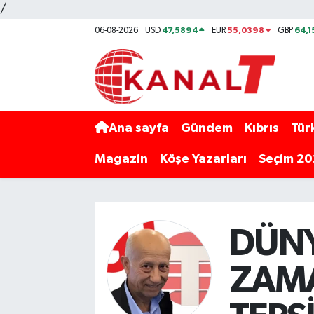
/
47,5894
55,0398
64,1
06-08-2026
USD
EUR
GBP
Ana sayfa
Gündem
Kıbrıs
Tür
Magazin
Köşe Yazarları
Seçim 2
DÜNY
ZAMA