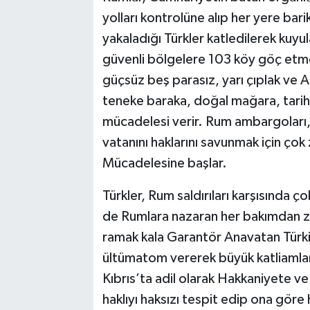
yolları kontrolüne alıp her yere bar
yakaladığı Türkler katledilerek kuyula
güvenli bölgelere 103 köy göç etmek
güçsüz beş parasız, yarı çıplak ve
teneke baraka, doğal mağara, tarihi 
mücadelesi verir. Rum ambargoları, a
vatanını haklarını savunmak için çok
Mücadelesine başlar.
Türkler, Rum saldırıları karşısında ç
de Rumlara nazaran her bakımdan zay
ramak kala Garantör Anavatan Türkiy
ültümatom vererek büyük katliamları
Kıbrıs’ta adil olarak Hakkaniyete 
haklıyı haksızı tespit edip ona göre