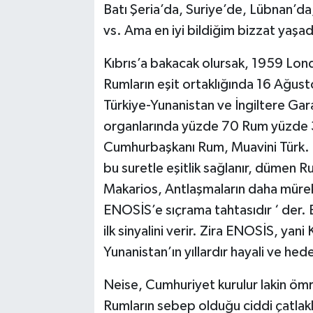
Batı Şeria’da, Suriye’de, Lübnan’da,
vs. Ama en iyi bildiğim bizzat yaşad
Kıbrıs’a bakacak olursak, 1959 Londr
Rumların eşit ortaklığında 16 Ağust
Türkiye-Yunanistan ve İngiltere Garan
organlarında yüzde 70 Rum yüzde 3
Cumhurbaşkanı Rum, Muavini Türk. T
bu suretle eşitlik sağlanır, dümen 
Makarios, Antlaşmaların daha müre
ENOSİS’e sıçrama tahtasıdır ‘ der. 
ilk sinyalini verir. Zira ENOSİS, yani 
Yunanistan’ın yıllardır hayali ve hede
Neise, Cumhuriyet kurulur lakin ömrü
Rumların sebep olduğu ciddi çatlak