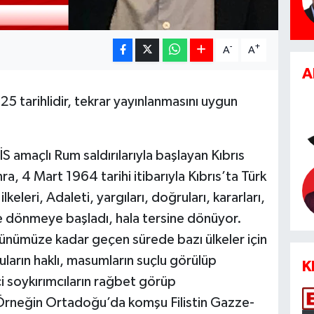
-
+
A
A
A
25 tarihlidir, tekrar yayınlanmasını uygun
 amaçlı Rum saldırılarıyla başlayan Kıbrıs
a, 4 Mart 1964 tarihi itibarıyla Kıbrıs’ta Türk
ilkeleri, Adaleti, yargıları, doğruları, kararları,
ine dönmeye başladı, hala tersine dönüyor.
günümüze kadar geçen sürede bazı ülkeler için
ların haklı, masumların suçlu görülüp
K
ci soykırımcıların rağbet görüp
 Örneğin Ortadoğu’da komşu Filistin Gazze-