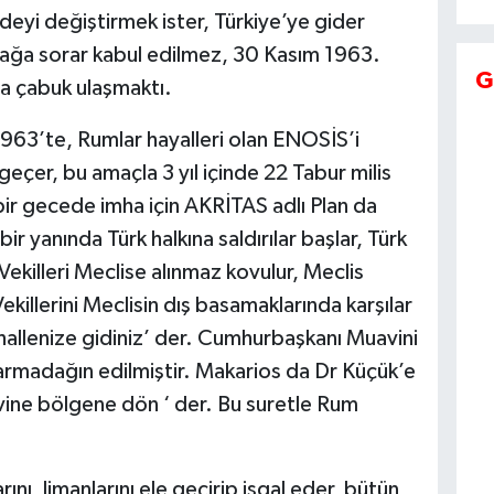
eyi değiştirmek ister, Türkiye’ye gider
tağa sorar kabul edilmez, 30 Kasım 1963.
G
a çabuk ulaşmaktı.
1963’te, Rumlar hayalleri olan ENOSİS’i
 geçer, bu amaçla 3 yıl içinde 22 Tabur milis
i bir gecede imha için AKRİTAS adlı Plan da
 bir yanında Türk halkına saldırılar başlar, Türk
ekilleri Meclise alınmaz kovulur, Meclis
Vekillerini Meclisin dış basamaklarında karşılar
hallenize gidiniz’ der. Cumhurbaşkanı Muavini
darmadağın edilmiştir. Makarios da Dr Küçük’e
vine bölgene dön ‘ der. Bu suretle Rum
nı, limanlarını ele geçirip işgal eder, bütün