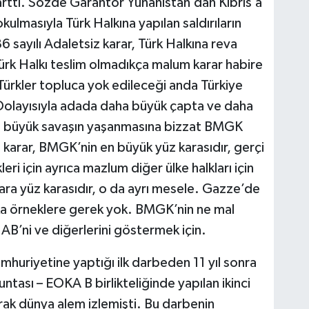
 arttı. Sözde Garantör Yunanistan’dan Kıbrıs’a
okulmasıyla Türk Halkına yapılan saldırıların
6 sayılı Adaletsiz karar, Türk Halkına reva
rk Halkı teslim olmadıkça malum karar habire
 Türkler topluca yok edileceği anda Türkiye
 Dolayısıyla adada daha büyük çapta ve daha
da büyük savaşın yaşanmasına bizzat BMGK
 karar, BMGK’nin en büyük yüz karasıdır, gerçi
ri için ayrıca mazlum diğer ülke halkları için
 kara yüz karasıdır, o da ayrı mesele. Gazze’de
ka örneklere gerek yok. BMGK’nin ne mal
B’ni ve diğerlerini göstermek için.
mhuriyetine yaptığı ilk darbeden 11 yıl sonra
ası – EOKA B birlikteliğinde yapılan ikinci
rak dünya alem izlemişti. Bu darbenin