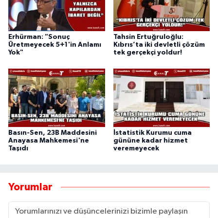
Erhürman: "Sonuç
Tahsin Ertuğruloğlu:
Üretmeyecek 5+1'in Anlamı
Kıbrıs’ta iki devletli çözüm
Yok"
tek gerçekçi yoldur!
Basın-Sen, 23B Maddesini
İstatistik Kurumu cuma
Anayasa Mahkemesi'ne
gününe kadar hizmet
Taşıdı
veremeyecek
Yorumlar