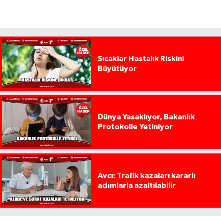
Sıcaklar Hastalık Riskini
Büyütüyor
Dünya Yasaklıyor, Bakanlık
Protokolle Yetiniyor
Avcı: Trafik kazaları kararlı
adımlarla azaltılabilir