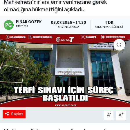
Mahkemesi'nin ara emir verilmesine gerek
olmadığına hükmettiğini açıkladı.
PINAR GÖZEK
03.07.2026 - 14:30
1 DK
EDITÖR
YAYINLANMA
OKUNMA SÜRESI
Paylaş
-
+
A
A