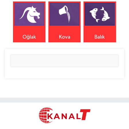
Oğlak
Kova
Balık