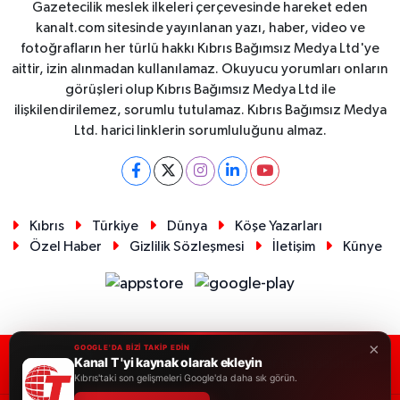
Gazetecilik meslek ilkeleri çerçevesinde hareket eden
kanalt.com sitesinde yayınlanan yazı, haber, video ve
fotoğrafların her türlü hakkı Kıbrıs Bağımsız Medya Ltd'ye
aittir, izin alınmadan kullanılamaz. Okuyucu yorumları onların
görüşleri olup Kıbrıs Bağımsız Medya Ltd ile
ilişkilendirilemez, sorumlu tutulamaz. Kıbrıs Bağımsız Medya
Ltd. harici linklerin sorumluluğunu almaz.
Kıbrıs
Türkiye
Dünya
Köşe Yazarları
Özel Haber
Gizlilik Sözleşmesi
İletişim
Künye
×
GOOGLE'DA BİZİ TAKİP EDİN
Kanal T 'yi kaynak olarak ekleyin
RSS
Copyright © 2026. Her hakkı saklıdır.
Kıbrıs'taki son gelişmeleri Google'da daha sık görün.