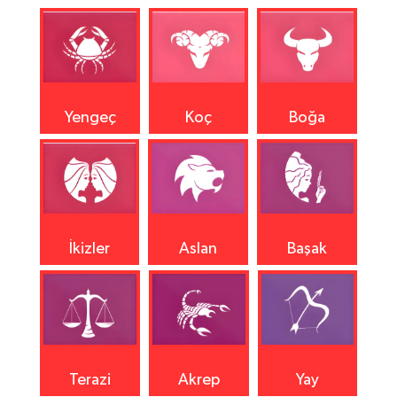
Yengeç
Koç
Boğa
İkizler
Aslan
Başak
Terazi
Akrep
Yay