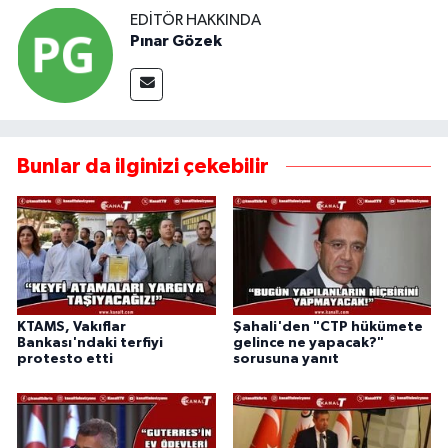
EDITÖR HAKKINDA
Pınar Gözek
Bunlar da ilginizi çekebilir
KTAMS, Vakıflar
Şahali'den "CTP hükümete
Bankası'ndaki terfiyi
gelince ne yapacak?"
protesto etti
sorusuna yanıt