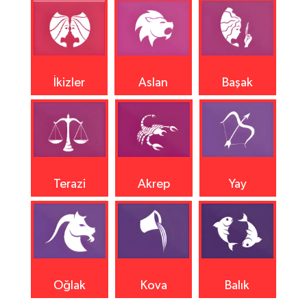
İkizler
Aslan
Başak
Terazi
Akrep
Yay
Oğlak
Kova
Balık