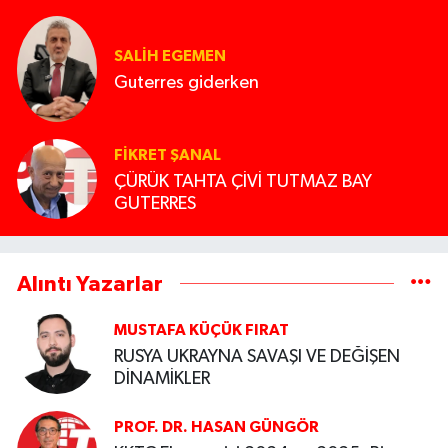
SALIH EGEMEN
Guterres giderken
FIKRET ŞANAL
ÇÜRÜK TAHTA ÇİVİ TUTMAZ BAY
GUTERRES
Alıntı Yazarlar
MUSTAFA KÜÇÜK FIRAT
RUSYA UKRAYNA SAVAŞI VE DEĞİŞEN
DİNAMİKLER
PROF. DR. HASAN GÜNGÖR