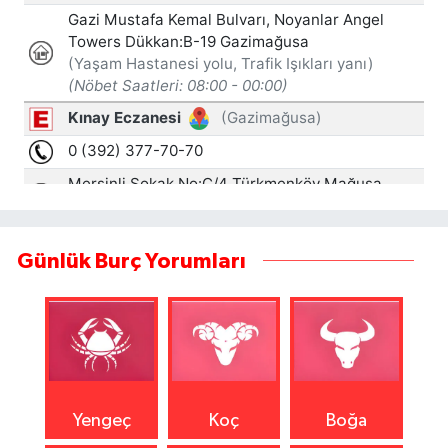
Günlük Burç Yorumları
Yengeç
Koç
Boğa