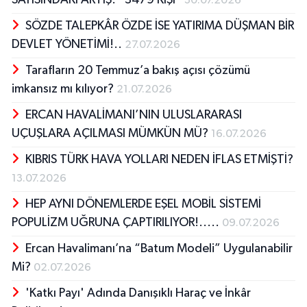
SAYISINDAKİ ARTIŞ: “3479 KİŞİ”
30.07.2026
SÖZDE TALEPKÂR ÖZDE İSE YATIRIMA DÜŞMAN BİR
DEVLET YÖNETİMİ!..
27.07.2026
Tarafların 20 Temmuz’a bakış açısı çözümü
imkansız mı kılıyor?
21.07.2026
ERCAN HAVALİMANI’NIN ULUSLARARASI
UÇUŞLARA AÇILMASI MÜMKÜN MÜ?
16.07.2026
KIBRIS TÜRK HAVA YOLLARI NEDEN İFLAS ETMİŞTİ?
13.07.2026
HEP AYNI DÖNEMLERDE EŞEL MOBİL SİSTEMİ
POPULİZM UĞRUNA ÇAPTIRILIYOR!.....
09.07.2026
Ercan Havalimanı’na “Batum Modeli” Uygulanabilir
Mi?
02.07.2026
'Katkı Payı' Adında Danışıklı Haraç ve İnkâr