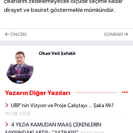
çıkarlarını zedelemeyecek ölçüde seçime kadar
dirayet ve basiret göstermekle mümkündür.
ÖNCEKI
SONRAKI
Okan Veli Şafaklı
Yazarın Diğer Yazıları
UBP'nin Vizyon ve Proje Çalıştayı... Şaka Mı?
03.08.2026
4 YILDA KAMUDAN MAAŞ ÇEKENLERİN