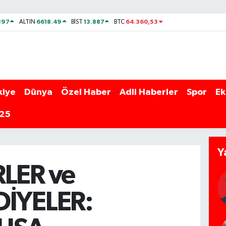
897
6618.49
13.887
64.360,53
ALTIN
BİST
BTC
kiye
Dünya
Özel Haber
Adli Haberler
Spor
Ek
025
Y
RLER ve
DİYELER: