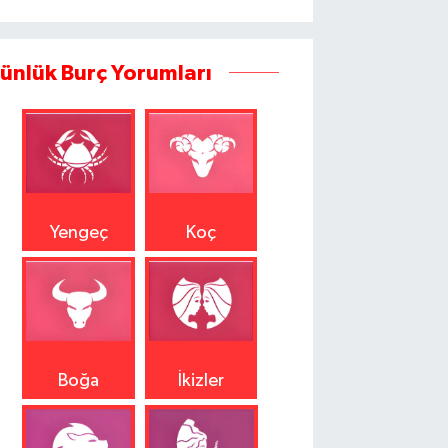
ünlük Burç Yorumları
Yengeç
Koç
Boğa
İkizler