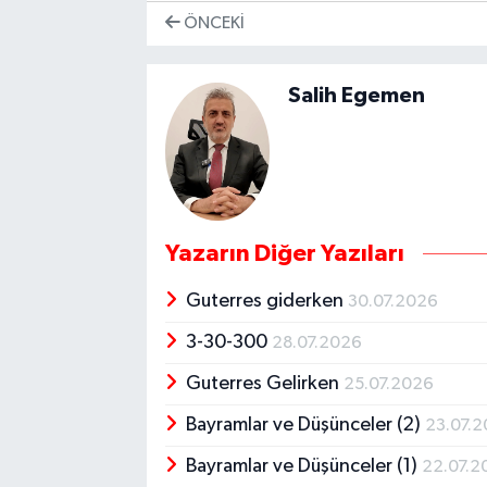
ÖNCEKI
Salih Egemen
Yazarın Diğer Yazıları
Guterres giderken
30.07.2026
3-30-300
28.07.2026
Guterres Gelirken
25.07.2026
Bayramlar ve Düşünceler (2)
23.07.
Bayramlar ve Düşünceler (1)
22.07.2