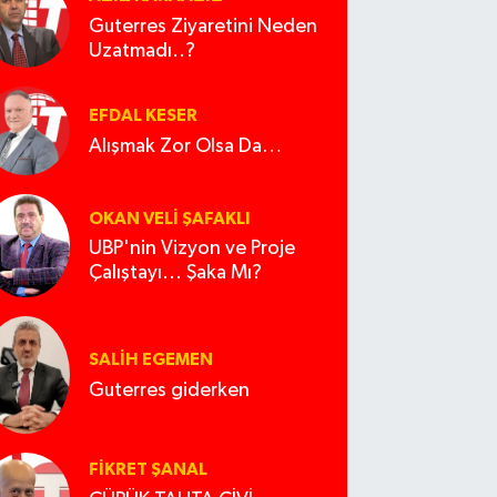
Guterres Ziyaretini Neden
Uzatmadı..?
EFDAL KESER
Alışmak Zor Olsa Da…
OKAN VELI ŞAFAKLI
UBP'nin Vizyon ve Proje
Çalıştayı... Şaka Mı?
SALIH EGEMEN
Guterres giderken
FIKRET ŞANAL