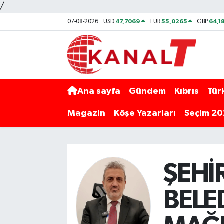
/
47,7069
55,0265
64,1
07-08-2026
USD
EUR
GBP
Ana sayfa
Gündem
Kıbrıs
Tür
Magazin
Köşe Yazarları
Seçim 2
ŞEHİ
BELE