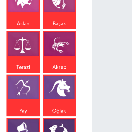
Aslan
Başak
Terazi
Akrep
Yay
Oğlak