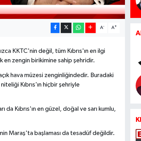
-
+
A
A
A
zca KKTC'nin değil, tüm Kıbrıs'ın en ilgi
ak en zengin birikimine sahip şehridir.
açık hava müzesi zenginliğindedir. Buradaki
 niteliği Kıbrıs'ın hiçbir şehriyle
ı da Kıbrıs'ın en güzel, doğal ve sarı kumlu,
K
min Maraş'ta başlaması da tesadüf değildir.