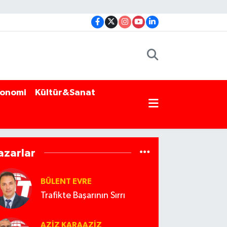
onomi
Kültür&Sanat
azarlar
BÜLENT EVRE
Trafikte Başarının Sırrı
AZIZ KARAAZIZ