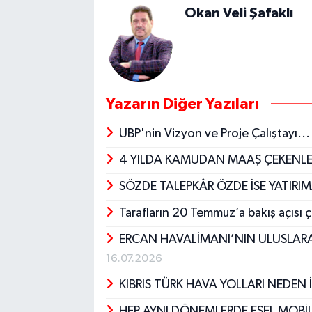
Okan Veli Şafaklı
Yazarın Diğer Yazıları
UBP'nin Vizyon ve Proje Çalıştayı..
4 YILDA KAMUDAN MAAŞ ÇEKENLERİ
SÖZDE TALEPKÂR ÖZDE İSE YATIRI
Tarafların 20 Temmuz’a bakış açısı 
ERCAN HAVALİMANI’NIN ULUSLAR
16.07.2026
KIBRIS TÜRK HAVA YOLLARI NEDEN 
HEP AYNI DÖNEMLERDE EŞEL MOBİL 