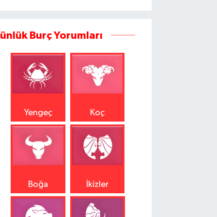
ünlük Burç Yorumları
Yengeç
Koç
Boğa
İkizler