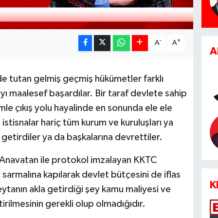
-
+
A
A
A
e tutan gelmiş geçmiş hükümetler farklı
ı maalesef başardılar. Bir taraf devlete sahip
mle çıkış yolu hayalinde en sonunda ele ele
istisnalar hariç tüm kurum ve kuruluşları ya
a getirdiler ya da başkalarına devrettiler.
in Anavatan ile protokol imzalayan KKTC
sarmalına kapılarak devlet bütçesini de iflas
K
ytanın akla getirdiği şey kamu maliyesi ve
rilmesinin gerekli olup olmadığıdır.