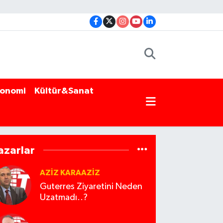
onomi
Kültür&Sanat
azarlar
AZIZ KARAAZIZ
Guterres Ziyaretini Neden
Uzatmadı..?