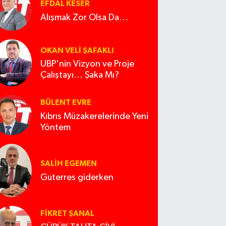
EFDAL KESER
Alışmak Zor Olsa Da…
OKAN VELI ŞAFAKLI
UBP'nin Vizyon ve Proje
Çalıştayı... Şaka Mı?
BÜLENT EVRE
Kıbrıs Müzakerelerinde Yeni
Yöntem
SALIH EGEMEN
Guterres giderken
FIKRET ŞANAL