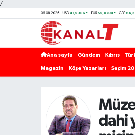
/
47,5986
55,0700
64,2
06-08-2026
USD
EUR
GBP
Ana sayfa
Gündem
Kıbrıs
Tür
Magazin
Köşe Yazarları
Seçim 2
Müze 
dahi 