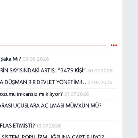
. Şaka Mı?
03.08.2026
N SAYISINDAKİ ARTIŞ: “3479 KİŞİ”
30.07.2026
MA DÜŞMAN BİR DEVLET YÖNETİMİ!..
27.07.2026
çözümü imkansız mı kılıyor?
21.07.2026
ARASI UÇUŞLARA AÇILMASI MÜMKÜN MÜ?
İFLAS ETMİŞTİ?
13.07.2026
SİSTEMİ POPULİZM UĞRUNA ÇAPTIRILIYOR!.....