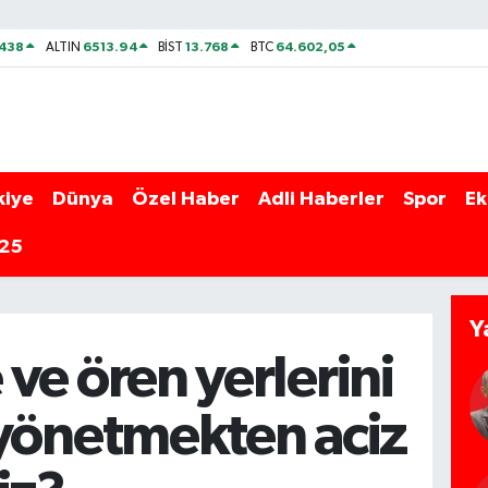
438
6513.94
13.768
64.602,05
ALTIN
BİST
BTC
kiye
Dünya
Özel Haber
Adli Haberler
Spor
Ek
025
Y
ve ören yerlerini
yönetmekten aciz