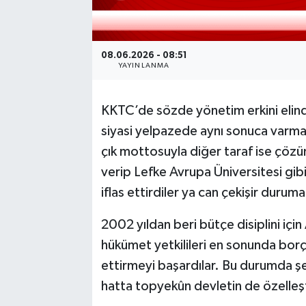
08.06.2026 - 08:51
YAYINLANMA
KKTC’de sözde yönetim erkini elind
siyasi yelpazede aynı sonuca varmay
çık mottosuyla diğer taraf ise çözü
verip Lefke Avrupa Üniversitesi gibi 
iflas ettirdiler ya can çekişir durum
2002 yıldan beri bütçe disiplini iç
hükümet yetkilileri en sonunda borç 
ettirmeyi başardılar. Bu durumda şe
hatta topyekûn devletin de özelleşti