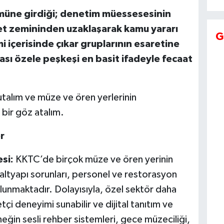
üne girdiği; denetim müessesesinin
yet zemininden uzaklaşarak kamu yararı
G
mi içerisinde çıkar gruplarının esaretine
irası özele peşkeşi en basit ifadeyle fecaat
nutalım ve müze ve ören yerlerinin
 bir göz atalım.
r
si:
KKTC’de birçok müze ve ören yerinin
, altyapı sorunları, personel ve restorasyon
ulunmaktadır. Dolayısıyla, özel sektör daha
tçi deneyimi sunabilir ve dijital tanıtım ve
neğin sesli rehber sistemleri, gece müzeciliği,