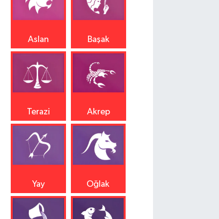
Aslan
Başak
Terazi
Akrep
Yay
Oğlak