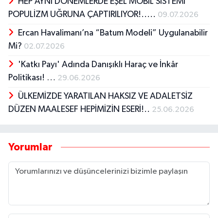
HEP AYNI DÖNEMLERDE EŞEL MOBİL SİSTEMİ
POPULİZM UĞRUNA ÇAPTIRILIYOR!.....
09.07.2026
Ercan Havalimanı’na “Batum Modeli” Uygulanabilir
Mi?
02.07.2026
'Katkı Payı' Adında Danışıklı Haraç ve İnkâr
Politikası! …
29.06.2026
ÜLKEMİZDE YARATILAN HAKSIZ VE ADALETSİZ
DÜZEN MAALESEF HEPİMİZİN ESERİ!..
25.06.2026
Yorumlar