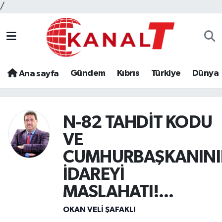
/
Gündem
Kıbrıs
Türkiye
Dünya
Ana sayfa
N-82 TAHDİT KODU
VE
CUMHURBAŞKANIN
İDAREYİ
MASLAHATI!...
OKAN VELI ŞAFAKLI