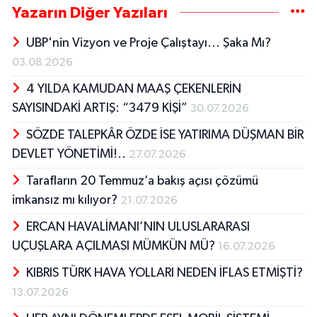
Yazarın Diğer Yazıları
UBP'nin Vizyon ve Proje Çalıştayı... Şaka Mı?
03.08.2026
4 YILDA KAMUDAN MAAŞ ÇEKENLERİN
SAYISINDAKİ ARTIŞ: “3479 KİŞİ”
30.07.2026
SÖZDE TALEPKÂR ÖZDE İSE YATIRIMA DÜŞMAN BİR
DEVLET YÖNETİMİ!..
27.07.2026
Tarafların 20 Temmuz’a bakış açısı çözümü
imkansız mı kılıyor?
21.07.2026
ERCAN HAVALİMANI’NIN ULUSLARARASI
UÇUŞLARA AÇILMASI MÜMKÜN MÜ?
16.07.2026
KIBRIS TÜRK HAVA YOLLARI NEDEN İFLAS ETMİŞTİ?
13.07.2026