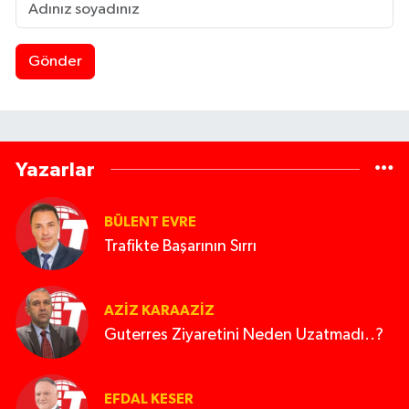
Gönder
Yazarlar
BÜLENT EVRE
Trafikte Başarının Sırrı
AZIZ KARAAZIZ
Guterres Ziyaretini Neden Uzatmadı..?
EFDAL KESER