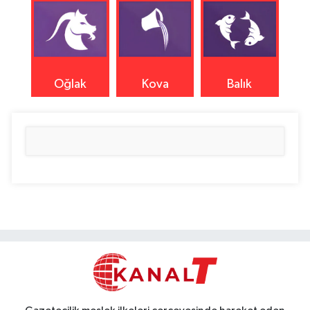
Oğlak
Kova
Balık