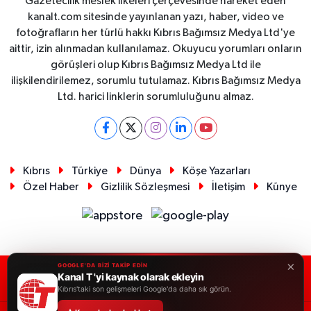
Gazetecilik meslek ilkeleri çerçevesinde hareket eden
kanalt.com sitesinde yayınlanan yazı, haber, video ve
fotoğrafların her türlü hakkı Kıbrıs Bağımsız Medya Ltd'ye
aittir, izin alınmadan kullanılamaz. Okuyucu yorumları onların
görüşleri olup Kıbrıs Bağımsız Medya Ltd ile
ilişkilendirilemez, sorumlu tutulamaz. Kıbrıs Bağımsız Medya
Ltd. harici linklerin sorumluluğunu almaz.
Kıbrıs
Türkiye
Dünya
Köşe Yazarları
Özel Haber
Gizlilik Sözleşmesi
İletişim
Künye
×
GOOGLE'DA BİZİ TAKİP EDİN
Kanal T 'yi kaynak olarak ekleyin
RSS
Copyright © 2026. Her hakkı saklıdır.
Kıbrıs'taki son gelişmeleri Google'da daha sık görün.