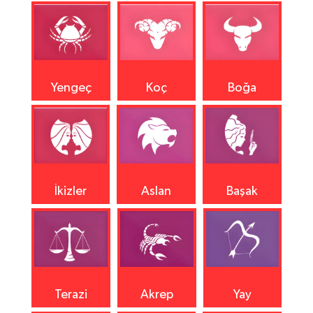
Yengeç
Koç
Boğa
İkizler
Aslan
Başak
Terazi
Akrep
Yay