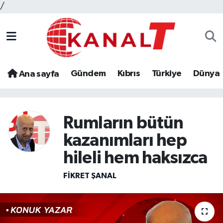
/
Gündem
Kıbrıs
Türkiye
Dünya
Ana sayfa
Rumların bütün
kazanımları hep
hileli hem haksızca
FIKRET ŞANAL