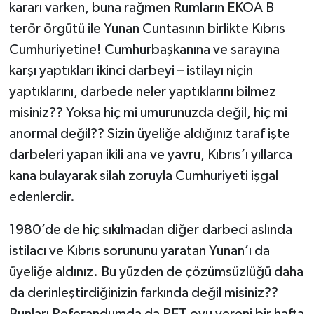
kararı varken, buna rağmen Rumların EKOA B
terör örgütü ile Yunan Cuntasının birlikte Kıbrıs
Cumhuriyetine! Cumhurbaşkanına ve sarayına
karşı yaptıkları ikinci darbeyi – istilayı niçin
yaptıklarını, darbede neler yaptıklarını bilmez
misiniz?? Yoksa hiç mi umurunuzda değil, hiç mi
anormal değil?? Sizin üyeliğe aldığınız taraf işte
darbeleri yapan ikili ana ve yavru, Kıbrıs’ı yıllarca
kana bulayarak silah zoruyla Cumhuriyeti işgal
edenlerdir.
1980’de de hiç sıkılmadan diğer darbeci aslında
istilacı ve Kıbrıs sorununu yaratan Yunan’ı da
üyeliğe aldınız. Bu yüzden de çözümsüzlüğü daha
da derinleştirdiğinizin farkında değil misiniz??
Bunları Referandumda da RET oyu vereni bir hafta