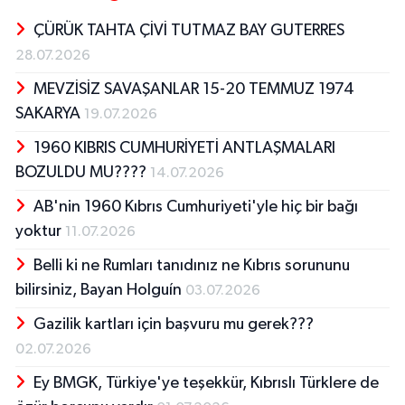
ÇÜRÜK TAHTA ÇİVİ TUTMAZ BAY GUTERRES
28.07.2026
MEVZİSİZ SAVAŞANLAR 15-20 TEMMUZ 1974
SAKARYA
19.07.2026
1960 KIBRIS CUMHURİYETİ ANTLAŞMALARI
BOZULDU MU????
14.07.2026
AB'nin 1960 Kıbrıs Cumhuriyeti'yle hiç bir bağı
yoktur
11.07.2026
Belli ki ne Rumları tanıdınız ne Kıbrıs sorununu
bilirsiniz, Bayan Holguín
03.07.2026
Gazilik kartları için başvuru mu gerek???
02.07.2026
Ey BMGK, Türkiye'ye teşekkür, Kıbrıslı Türklere de