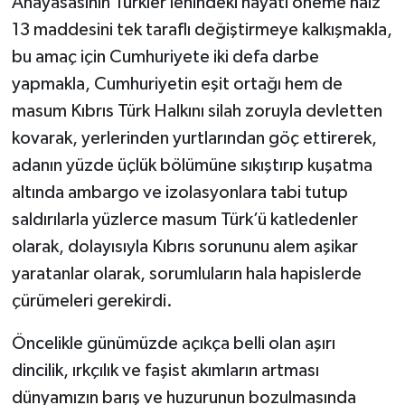
Anayasasının Türkler lehindeki hayati öneme haiz
13 maddesini tek taraflı değiştirmeye kalkışmakla,
bu amaç için Cumhuriyete iki defa darbe
yapmakla, Cumhuriyetin eşit ortağı hem de
masum Kıbrıs Türk Halkını silah zoruyla devletten
kovarak, yerlerinden yurtlarından göç ettirerek,
adanın yüzde üçlük bölümüne sıkıştırıp kuşatma
altında ambargo ve izolasyonlara tabi tutup
saldırılarla yüzlerce masum Türk’ü katledenler
olarak, dolayısıyla Kıbrıs sorununu alem aşikar
yaratanlar olarak, sorumluların hala hapislerde
çürümeleri gerekirdi.
Öncelikle günümüzde açıkça belli olan aşırı
dincilik, ırkçılık ve faşist akımların artması
dünyamızın barış ve huzurunun bozulmasında