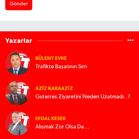
Gönder
Yazarlar
BÜLENT EVRE
Trafikte Başarının Sırrı
AZIZ KARAAZIZ
Guterres Ziyaretini Neden Uzatmadı..?
EFDAL KESER
Alışmak Zor Olsa Da…