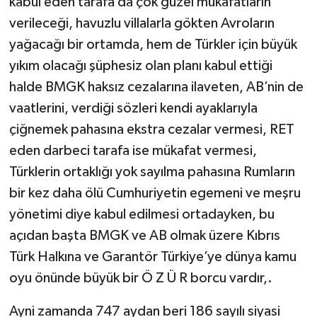
kabul eden tarafa da çok güzel mükafatların
verileceği, havuzlu villalarla gökten Avroların
yağacağı bir ortamda, hem de Türkler için büyük
yıkım olacağı şüphesiz olan planı kabul ettiği
halde BMGK haksız cezalarına ilaveten, AB’nin de
vaatlerini, verdiği sözleri kendi ayaklarıyla
çiğnemek pahasına ekstra cezalar vermesi, RET
eden darbeci tarafa ise mükafat vermesi,
Türklerin ortaklığı yok sayılma pahasına Rumların
bir kez daha ölü Cumhuriyetin egemeni ve meşru
yönetimi diye kabul edilmesi ortadayken, bu
açıdan başta BMGK ve AB olmak üzere Kıbrıs
Türk Halkına ve Garantör Türkiye’ye dünya kamu
oyu önünde büyük bir Ö Z Ü R borcu vardır,.
Ayni zamanda 747 aydan beri 186 sayılı siyasi