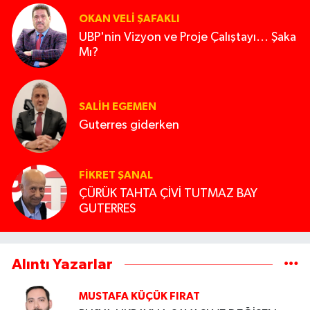
OKAN VELI ŞAFAKLI
UBP'nin Vizyon ve Proje Çalıştayı... Şaka
Mı?
SALIH EGEMEN
Guterres giderken
FIKRET ŞANAL
ÇÜRÜK TAHTA ÇİVİ TUTMAZ BAY
GUTERRES
Alıntı Yazarlar
MUSTAFA KÜÇÜK FIRAT