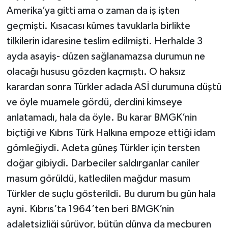
Amerika’ya gitti ama o zaman da iş işten
geçmişti. Kısacası kümes tavuklarla birlikte
tilkilerin idaresine teslim edilmişti. Herhalde 3
ayda asayiş- düzen sağlanamazsa durumun ne
olacağı hususu gözden kaçmıştı. O haksız
karardan sonra Türkler adada ASİ durumuna düştü
ve öyle muamele gördü, derdini kimseye
anlatamadı, hala da öyle. Bu karar BMGK’nin
biçtiği ve Kıbrıs Türk Halkına empoze ettiği idam
gömleğiydi. Adeta güneş Türkler için tersten
doğar gibiydi. Darbeciler saldırganlar caniler
masum görüldü, katledilen mağdur masum
Türkler de suçlu gösterildi. Bu durum bu gün hala
ayni. Kıbrıs’ta 1964’ten beri BMGK’nin
adaletsizliği sürüyor, bütün dünya da mecburen