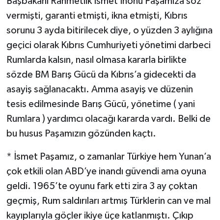
Başbakanı Rahmetlik İsmet İnönü Paşamıza söz
vermişti, garanti etmişti, ikna etmişti, Kıbrıs
sorunu 3 ayda bitirilecek diye, o yüzden 3 aylığına
geçici olarak Kıbrıs Cumhuriyeti yönetimi darbeci
Rumlarda kalsın, nasıl olmasa kararla birlikte
sözde BM Barış Gücü da Kıbrıs’a gidecekti da
asayiş sağlanacaktı. Amma asayiş ve düzenin
tesis edilmesinde Barış Gücü, yönetime ( yani
Rumlara ) yardımcı olacağı kararda vardı. Belki de
bu husus Paşamızın gözünden kaçtı.
* İsmet Paşamız, o zamanlar Türkiye hem Yunan’a
çok etkili olan ABD’ye inandı güvendi ama oyuna
geldi. 1965’te oyunu fark etti zira 3 ay çoktan
geçmiş, Rum saldırıları artmış Türklerin can ve mal
kayıplarıyla göçler ikiye üçe katlanmıştı. Çıkıp