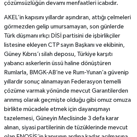
çözümsüzlüğün devamı menfaatleri icabıdır.
AKEL’in kapısını yıllardır aşındıran, attığı çelmeleri
görmezden gelip umursamayan, son günlerde
Türk düşmanı ırkçı DİSİ partisini de işbirlikçiler
listesine ekleyen CTP sayın Başkanı ve ekibinin,
Güney Kıbrıs’ı silah deposu, Türkiye karşıtı
yabancı askerlerin üssü haline dönüştüren
Rumlarla, BMGK-AB’ne ve Rum-Yunan’a güvenip
yıllardır sonuç alınamayan Federasyon temelli
çözüme varmak yönünde mevcut Garantilerden
arınmış olarak geçmişte olduğu gibi omuz omuza
birlikte mücadele etmek için dayanışmayı
tazelemesi, Güneyin Meclisinde 3 defa karar
alınan, siyasi partilerinin de tüzüklerinde mevcut
olan ENOSİS’in kapısının ardına kadar açılmasına