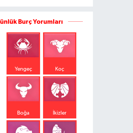
ünlük Burç Yorumları
Yengeç
Koç
Boğa
İkizler