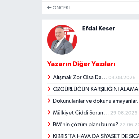
ÖNCEKI
Efdal Keser
Yazarın Diğer Yazıları
Alışmak Zor Olsa Da…
04.08.2026
ÖZGÜRLÜĞÜN KARŞILIĞINI ALAM
Dokunulanlar ve dokunulamayanla
Mülkiyet Ciddi Sorun…
29.06.2026
BM’nin çözüm planı bu mu?
22.06.2
KIBRIS’TA HAVA DA SİYASET DE SI