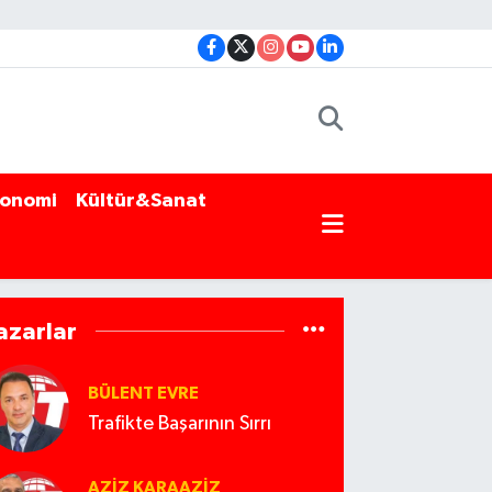
onomi
Kültür&Sanat
azarlar
BÜLENT EVRE
Trafikte Başarının Sırrı
AZIZ KARAAZIZ