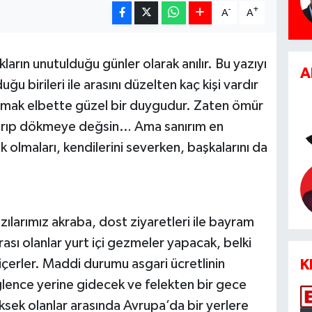
-
+
A
A
ıkların unutulduğu günler olarak anılır. Bu yazıyı
A
u birileri ile arasını düzelten kaç kişi vardır
ışmak elbette güzel bir duygudur. Zaten ömür
 kırıp dökmeye değsin… Ama sanırım en
şık olmaları, kendilerini severken, başkalarını da
ılarımız akraba, dost ziyaretleri ile bayram
ası olanlar yurt içi gezmeler yapacak, belki
 içerler. Maddi durumu asgari ücretlinin
K
ğlence yerine gidecek ve felekten bir gece
üksek olanlar arasında Avrupa’da bir yerlere