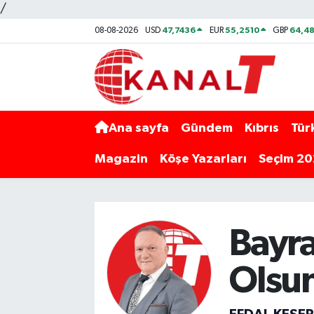
/
47,7436
55,2510
64,48
08-08-2026
USD
EUR
GBP
Ana sayfa
Gündem
Kıbrıs
Tür
Magazin
Köşe Yazarları
Seçim 2
Bayra
Olsu