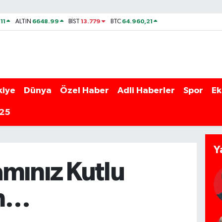
11
6648.99
13.779
64.960,21
ALTIN
BİST
BTC
kiye
Dünya
Özel Haber
Adli Haberler
Spor
Ek
025
Y
mınız Kutlu
n…