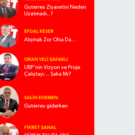
Guterres Ziyaretini Neden
Uzatmadı..?
EFDAL KESER
Alışmak Zor Olsa Da…
OKAN VELI ŞAFAKLI
UBP'nin Vizyon ve Proje
Çalıştayı... Şaka Mı?
SALIH EGEMEN
Guterres giderken
FIKRET ŞANAL