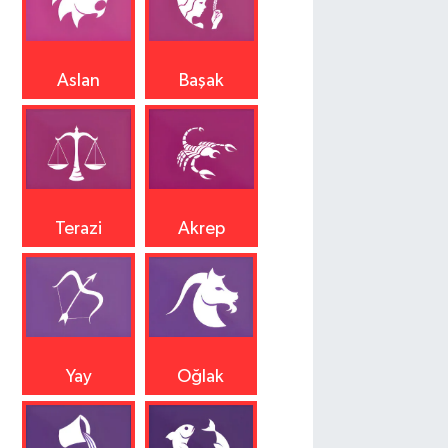
Aslan
Başak
Terazi
Akrep
Yay
Oğlak