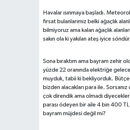
Havalar ısınmaya başladı. Meteor
fırsat bulanlarımız belki ağaçlık al
bilmiyoruz ama kalan ağaçlık alanları
sakın ola ki yakılan ateş iyice sönd
Sona bıraktım ama bayram zehir old
yüzde 22 oranında elektriğe gelecek
muyduk, tabii ki bekliyorduk. Bütçed
bizden alacakları para ile. Sorsanız 
çok direndik ama olmadı diyecekler
parası ödeyen bir aile 4 bin 400 TL
bayram müjdesi değil mi?