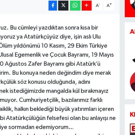
-
+
A
A
uz. Bu cümleyi yazdıktan sonra kısa bir
A
ruz ya Atatürkçüyüz diye, işin aslı Ulu
. Ölüm yıldönümü 10 Kasım, 29 Ekim Türkiye
 Ulusal Egemenlik ve Çocuk Bayramı, 19 Mayıs
0 Ağustos Zafer Bayramı gibi Atatürk’ü
lirim. Bu konuya neden değindim diye merak
kçülük söz konusu olduğunda, adını
tmek istediğimizde mangalda kül bırakmayız
muyor. Cumhuriyetçilik, bazılarımız farklı
laiklik, halkın beklediği büyük yatırımları içeren
K
i Atatürkçülüğün felsefesi olan bu anlayışı ne
z diye sormadan edemiyorum…