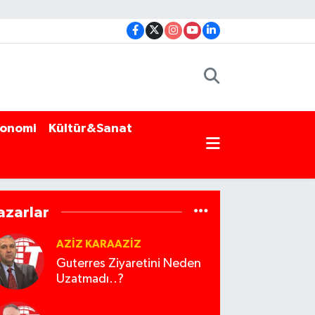
onomi
Kültür&Sanat
azarlar
AZIZ KARAAZIZ
Guterres Ziyaretini Neden
Uzatmadı..?