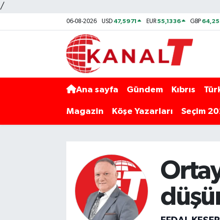
/
47,5971
55,1336
64,2
06-08-2026
USD
EUR
GBP
Ana sayfa
Gündem
Kıbrıs
Tür
Magazin
Köşe Yazarları
Seçim 2
Ortay
düşü