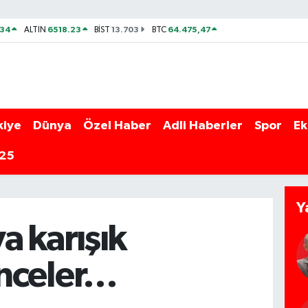
534
6518.23
13.703
64.475,47
ALTIN
BİST
BTC
kiye
Dünya
Özel Haber
Adli Haberler
Spor
Ek
025
Y
a karışık
nceler…