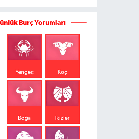
ünlük Burç Yorumları
Yengeç
Koç
Boğa
İkizler