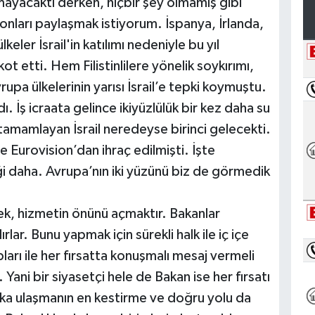
mayacaktı derken, hiçbir şey olmamış gibi
ki onları paylaşmak istiyorum. İspanya, İrlanda,
eler İsrail'in katılımı nedeniyle bu yıl
t etti. Hem Filistinlilere yönelik soykırımı,
upa ülkelerinin yarısı İsrail’e tepki koymuştu.
İş icraata gelince ikiyüzlülük bir kez daha su
a tamamlayan İsrail neredeyse birinci gelecekti.
 Eurovision’dan ihraç edilmişti. İşte
ği daha. Avrupa’nın iki yüzünü biz de görmedik
ek, hizmetin önünü açmaktır. Bakanlar
lar. Bunu yapmak için sürekli halk ile iç içe
arı ile her fırsatta konuşmalı mesaj vermeli
 Yani bir siyasetçi hele de Bakan ise her fırsatı
a ulaşmanın en kestirme ve doğru yolu da