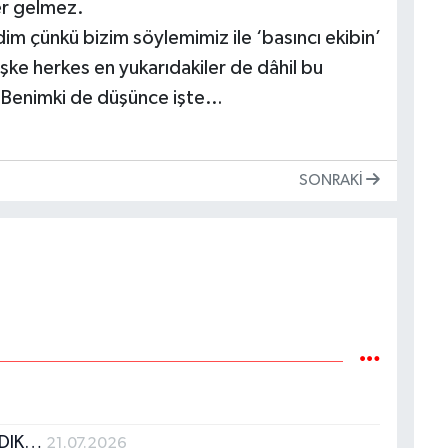
er gelmez.
 çünkü bizim söylemimiz ile ‘basıncı ekibin’
şke herkes en yukarıdakiler de dâhil bu
! Benimki de düşünce işte…
SONRAKI
ADIK…
21.07.2026