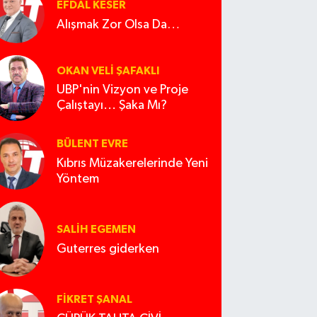
EFDAL KESER
Alışmak Zor Olsa Da…
OKAN VELI ŞAFAKLI
UBP'nin Vizyon ve Proje
Çalıştayı... Şaka Mı?
BÜLENT EVRE
Kıbrıs Müzakerelerinde Yeni
Yöntem
SALIH EGEMEN
Guterres giderken
FIKRET ŞANAL