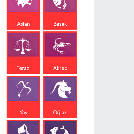
Aslan
Başak
Terazi
Akrep
Yay
Oğlak