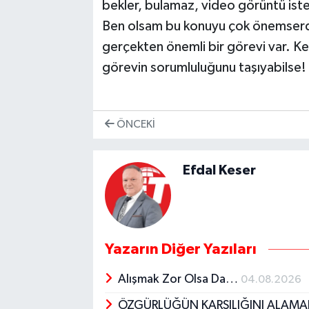
bekler, bulamaz, video görüntü ist
Ben olsam bu konuyu çok önemserdim
gerçekten önemli bir görevi var. Ke
görevin sorumluluğunu taşıyabilse
ÖNCEKI
Efdal Keser
Yazarın Diğer Yazıları
Alışmak Zor Olsa Da…
04.08.2026
ÖZGÜRLÜĞÜN KARŞILIĞINI ALAM