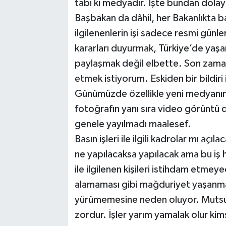
tabi ki medyadır. İşte bundan dolayı
Başbakan da dâhil, her Bakanlıkta basın
ilgilenenlerin işi sadece resmi günl
kararları duyurmak, Türkiye’de yaşan
paylaşmak değil elbette. Son zamanla
etmek istiyorum. Eskiden bir bildiri i
Günümüzde özellikle yeni medyanın 
fotoğrafın yanı sıra video görüntü 
genele yayılmadı maalesef.
Basın işleri ile ilgili kadrolar mı aç
ne yapılacaksa yapılacak ama bu iş hak
ile ilgilenen kişileri istihdam etmey
alamaması gibi mağduriyet yaşanma
yürümemesine neden oluyor. Mutsuz
zordur. İşler yarım yamalak olur ki