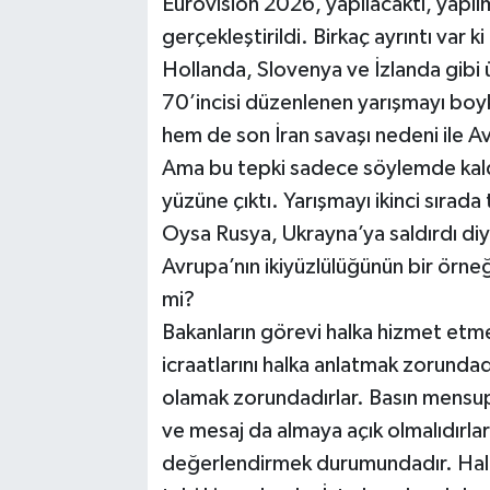
Eurovision 2026, yapılacaktı, yapıl
gerçekleştirildi. Birkaç ayrıntı var 
Hollanda, Slovenya ve İzlanda gibi ülk
70’incisi düzenlenen yarışmayı boyko
hem de son İran savaşı nedeni ile Avr
Ama bu tepki sadece söylemde kaldı. 
yüzüne çıktı. Yarışmayı ikinci sırad
Oysa Rusya, Ukrayna’ya saldırdı diye
Avrupa’nın ikiyüzlülüğünün bir örne
mi?
Bakanların görevi halka hizmet etm
icraatlarını halka anlatmak zorundadır
olamak zorundadırlar. Basın mensupl
ve mesaj da almaya açık olmalıdırlar.
değerlendirmek durumundadır. Halk