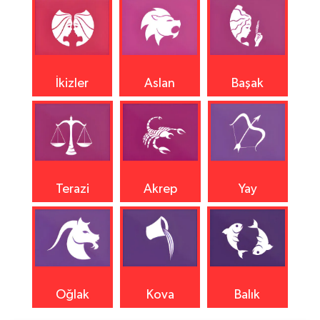
İkizler
Aslan
Başak
Terazi
Akrep
Yay
Oğlak
Kova
Balık