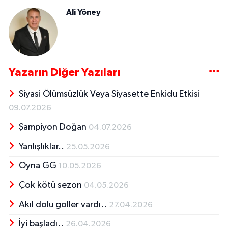
Ali Yöney
Yazarın Diğer Yazıları
Siyasi Ölümsüzlük Veya Siyasette Enkidu Etkisi
09.07.2026
Şampiyon Doğan
04.07.2026
Yanlışlıklar..
25.05.2026
Oyna GG
10.05.2026
Çok kötü sezon
04.05.2026
Akıl dolu goller vardı..
27.04.2026
İyi başladı..
26.04.2026