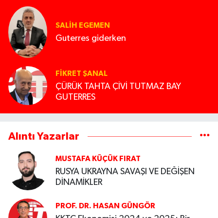
SALIH EGEMEN
Guterres giderken
FIKRET ŞANAL
ÇÜRÜK TAHTA ÇİVİ TUTMAZ BAY
GUTERRES
Alıntı Yazarlar
MUSTAFA KÜÇÜK FIRAT
RUSYA UKRAYNA SAVAŞI VE DEĞİŞEN
DİNAMİKLER
PROF. DR. HASAN GÜNGÖR