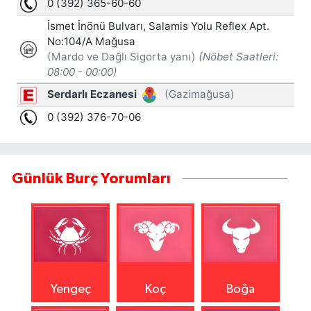
Günlük Burç Yorumları
Yengeç
Koç
Boğa