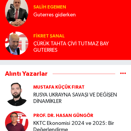
SALIH EGEMEN
Guterres giderken
FIKRET ŞANAL
ÇÜRÜK TAHTA ÇİVİ TUTMAZ BAY
GUTERRES
Alıntı Yazarlar
MUSTAFA KÜÇÜK FIRAT
RUSYA UKRAYNA SAVAŞI VE DEĞİŞEN
DİNAMİKLER
PROF. DR. HASAN GÜNGÖR
KKTC Ekonomisi 2024 ve 2025: Bir
Değerlendirme