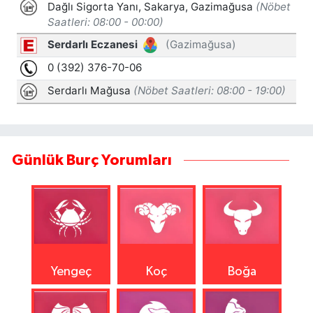
Günlük Burç Yorumları
Yengeç
Koç
Boğa