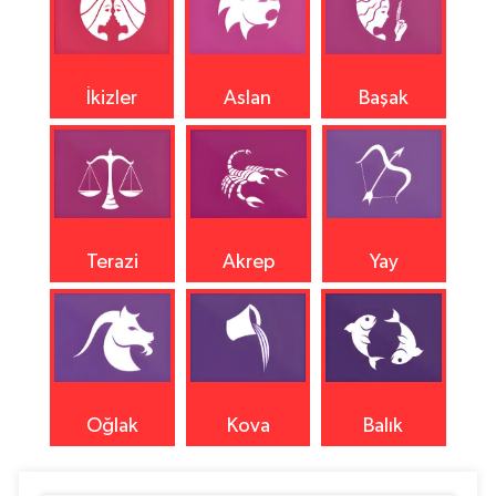
İkizler
Aslan
Başak
Terazi
Akrep
Yay
Oğlak
Kova
Balık