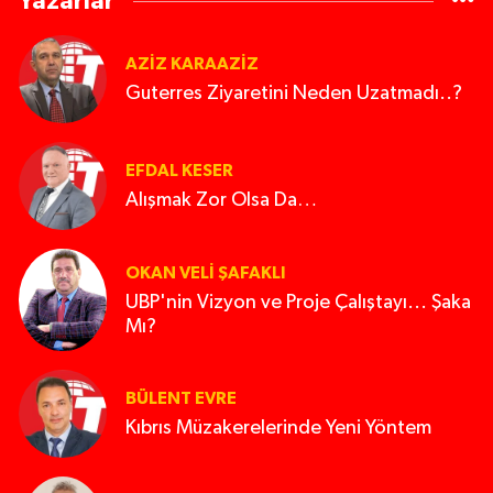
Yazarlar
AZIZ KARAAZIZ
Guterres Ziyaretini Neden Uzatmadı..?
EFDAL KESER
Alışmak Zor Olsa Da…
OKAN VELI ŞAFAKLI
UBP'nin Vizyon ve Proje Çalıştayı... Şaka
Mı?
BÜLENT EVRE
Kıbrıs Müzakerelerinde Yeni Yöntem