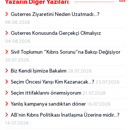
Yazarın Diğer Yazıları
Guterres Ziyaretini Neden Uzatmadı..?
06.08.2026
Guterres Konusunda Gerçekçi Olmalıyız
04.08.2026
Sivil Toplumun “Kıbrıs Sorunu”na Bakışı Değişiyor
30.07.2026
Biz Kendi İşimize Bakalım
28.07.2026
Seçim Öncesi Yarışı Kim Kazanacak..?
23.07.2026
Seçim ittifaklarını önemsiyorum
21.07.2026
Yanlış kampanya sandıktan döner
16.07.2026
AB’nin Kıbrıs Politikası İnatlaşma Üzerine midir..?
14.07.2026