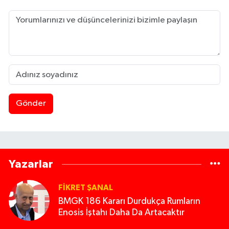
Gönder
Yazarlar
FIKRET ŞANAL
BMGK 186 Kararı Durdukça Rumların
Enosis İştahı Daha Da Artacaktır