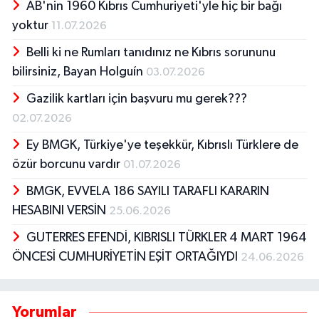
AB'nin 1960 Kıbrıs Cumhuriyeti'yle hiç bir bağı
yoktur
11.07.2026
Belli ki ne Rumları tanıdınız ne Kıbrıs sorununu
bilirsiniz, Bayan Holguín
03.07.2026
Gazilik kartları için başvuru mu gerek???
02.07.2026
Ey BMGK, Türkiye'ye teşekkür, Kıbrıslı Türklere de
özür borcunu vardır
01.07.2026
BMGK, EVVELA 186 SAYILI TARAFLI KARARIN
HESABINI VERSİN
25.06.2026
GUTERRES EFENDİ, KIBRISLI TÜRKLER 4 MART 1964
ÖNCESİ CUMHURİYETİN EŞİT ORTAĞIYDI
24.06.2026
Yorumlar