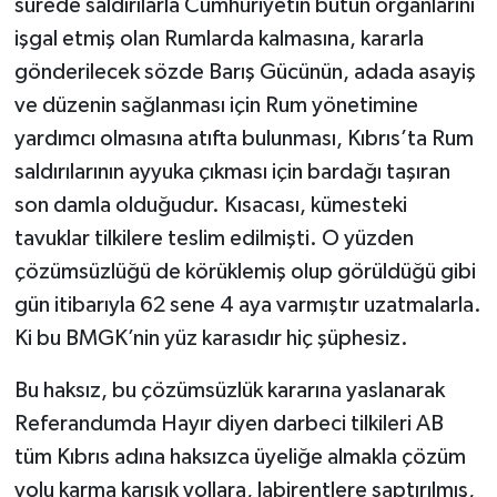
sürede saldırılarla Cumhuriyetin bütün organlarını
işgal etmiş olan Rumlarda kalmasına, kararla
gönderilecek sözde Barış Gücünün, adada asayiş
ve düzenin sağlanması için Rum yönetimine
yardımcı olmasına atıfta bulunması, Kıbrıs’ta Rum
saldırılarının ayyuka çıkması için bardağı taşıran
son damla olduğudur. Kısacası, kümesteki
tavuklar tilkilere teslim edilmişti. O yüzden
çözümsüzlüğü de körüklemiş olup görüldüğü gibi
gün itibarıyla 62 sene 4 aya varmıştır uzatmalarla.
Ki bu BMGK’nin yüz karasıdır hiç şüphesiz.
Bu haksız, bu çözümsüzlük kararına yaslanarak
Referandumda Hayır diyen darbeci tilkileri AB
tüm Kıbrıs adına haksızca üyeliğe almakla çözüm
yolu karma karışık yollara, labirentlere saptırılmış,