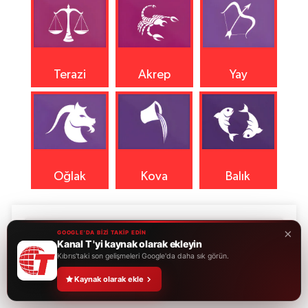
Terazi
Akrep
Yay
Oğlak
Kova
Balık
×
GOOGLE'DA BİZİ TAKİP EDİN
Kanal T 'yi kaynak olarak ekleyin
Kıbrıs'taki son gelişmeleri Google'da daha sık görün.
Kaynak olarak ekle