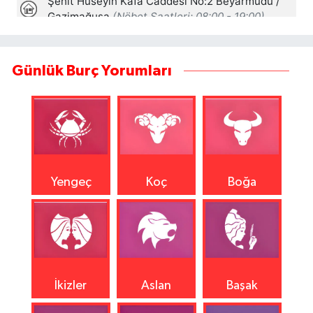
Günlük Burç Yorumları
Yengeç
Koç
Boğa
İkizler
Aslan
Başak