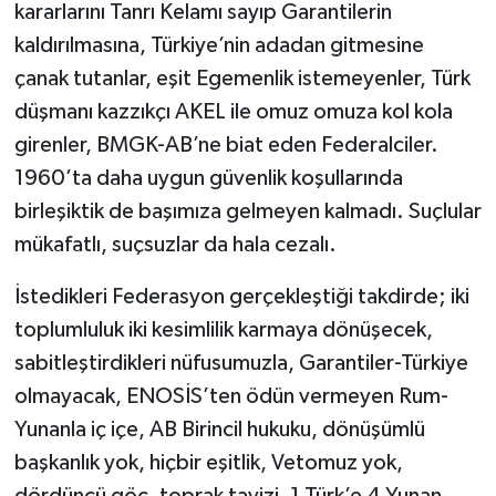
kararlarını Tanrı Kelamı sayıp Garantilerin
kaldırılmasına, Türkiye’nin adadan gitmesine
çanak tutanlar, eşit Egemenlik istemeyenler, Türk
düşmanı kazzıkçı AKEL ile omuz omuza kol kola
girenler, BMGK-AB’ne biat eden Federalciler.
1960’ta daha uygun güvenlik koşullarında
birleşiktik de başımıza gelmeyen kalmadı. Suçlular
mükafatlı, suçsuzlar da hala cezalı.
İstedikleri Federasyon gerçekleştiği takdirde; iki
toplumluluk iki kesimlilik karmaya dönüşecek,
sabitleştirdikleri nüfusumuzla, Garantiler-Türkiye
olmayacak, ENOSİS’ten ödün vermeyen Rum-
Yunanla iç içe, AB Birincil hukuku, dönüşümlü
başkanlık yok, hiçbir eşitlik, Vetomuz yok,
dördüncü göç, toprak tavizi, 1 Türk’e 4 Yunan