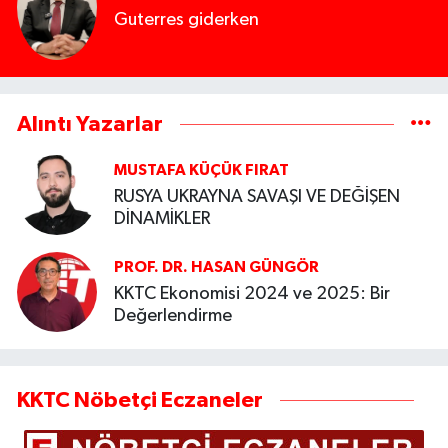
Guterres giderken
Alıntı Yazarlar
MUSTAFA KÜÇÜK FIRAT
RUSYA UKRAYNA SAVAŞI VE DEĞİŞEN
DİNAMİKLER
PROF. DR. HASAN GÜNGÖR
KKTC Ekonomisi 2024 ve 2025: Bir
Değerlendirme
KKTC Nöbetçi Eczaneler