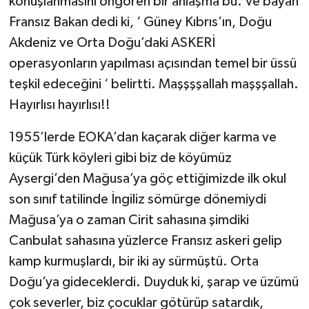
konuşlanmasını öngören bir anlaşma bu. Ve bayan
Fransız Bakan dedi ki, ‘ Güney Kıbrıs’ın, Doğu
Akdeniz ve Orta Doğu’daki ASKERİ
operasyonların yapılması açısından temel bir üssü
teşkil edeceğini ‘ belirtti. Maşşşşallah maşşşallah.
Hayırlısı hayırlısı!!
1955’lerde EOKA’dan kaçarak diğer karma ve
küçük Türk köyleri gibi biz de köyümüz
Aysergi’den Mağusa’ya göç ettiğimizde ilk okul
son sınıf tatilinde İngiliz sömürge dönemiydi
Mağusa’ya o zaman Cirit sahasına şimdiki
Canbulat sahasına yüzlerce Fransız askeri gelip
kamp kurmuşlardı, bir iki ay sürmüştü. Orta
Doğu’ya gideceklerdi. Duyduk ki, şarap ve üzümü
çok severler, biz çocuklar götürüp satardık,