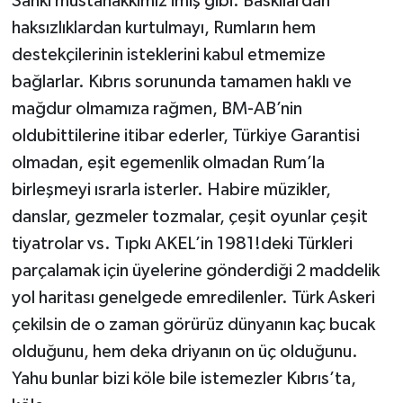
Sanki müstahakkımız imiş gibi. Baskılardan
haksızlıklardan kurtulmayı, Rumların hem
destekçilerinin isteklerini kabul etmemize
bağlarlar. Kıbrıs sorununda tamamen haklı ve
mağdur olmamıza rağmen, BM-AB’nin
oldubittilerine itibar ederler, Türkiye Garantisi
olmadan, eşit egemenlik olmadan Rum’la
birleşmeyi ısrarla isterler. Habire müzikler,
danslar, gezmeler tozmalar, çeşit oyunlar çeşit
tiyatrolar vs. Tıpkı AKEL’in 1981!deki Türkleri
parçalamak için üyelerine gönderdiği 2 maddelik
yol haritası genelgede emredilenler. Türk Askeri
çekilsin de o zaman görürüz dünyanın kaç bucak
olduğunu, hem deka driyanın on üç olduğunu.
Yahu bunlar bizi köle bile istemezler Kıbrıs’ta,