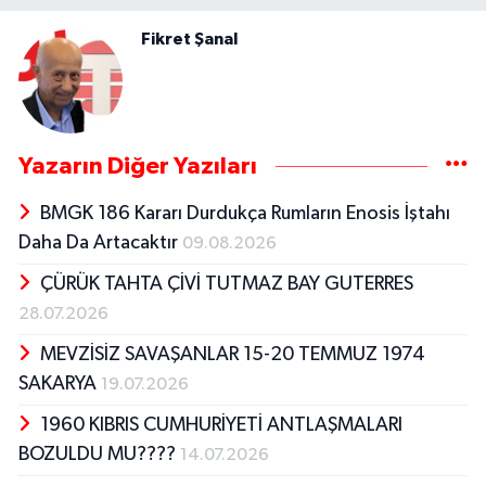
Fikret Şanal
Yazarın Diğer Yazıları
BMGK 186 Kararı Durdukça Rumların Enosis İştahı
Daha Da Artacaktır
09.08.2026
ÇÜRÜK TAHTA ÇİVİ TUTMAZ BAY GUTERRES
28.07.2026
MEVZİSİZ SAVAŞANLAR 15-20 TEMMUZ 1974
SAKARYA
19.07.2026
1960 KIBRIS CUMHURİYETİ ANTLAŞMALARI
BOZULDU MU????
14.07.2026