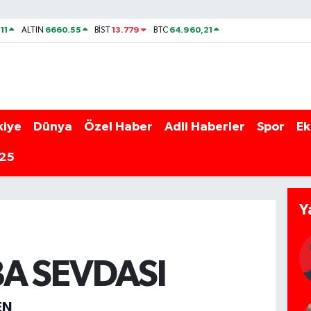
11
6660.55
13.779
64.960,21
ALTIN
BİST
BTC
kiye
Dünya
Özel Haber
Adli Haberler
Spor
Ek
025
Y
A SEVDASI
EN