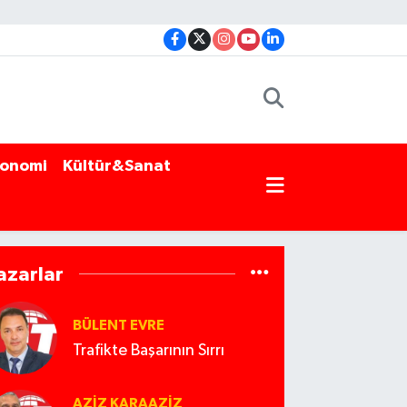
onomi
Kültür&Sanat
azarlar
BÜLENT EVRE
Trafikte Başarının Sırrı
AZIZ KARAAZIZ