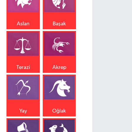
Aslan
Başak
Terazi
Akrep
Yay
Oğlak