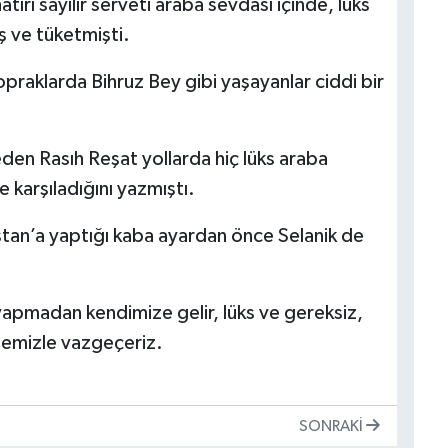
ırı sayılır serveti araba sevdası içinde, lüks
ş ve tüketmişti.
opraklarda Bihruz Bey gibi yaşayanlar ciddi bir
eden Rasıh Reşat yollarda hiç lüks araba
 karşıladığını yazmıştı.
istan’a yaptığı kaba ayardan önce Selanik de
 yapmadan kendimize gelir, lüks ve gereksiz,
demizle vazgeçeriz.
SONRAKI