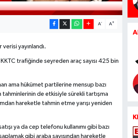
-
+
A
A
A
 verisi yayınlandı.
 KKTC trafiğinde seyreden araç sayısı 425 bin
nan ama hükümet partilerine mensup bazı
n tahminlerinin de etkisiyle sürekli tartışma
mdan hareketle tahmin etme yarışı yeniden
K
tışı ya da cep telefonu kullanımı gibi bazı
saplamak gibi araba sayısından hareketle