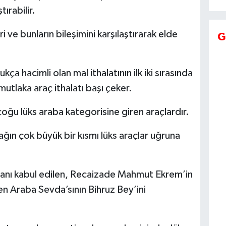
ırabilir.
i ve bunların bileşimini karşılaştırarak elde
G
a hacimli olan mal ithalatının ilk iki sırasında
k mutlaka araç ithalatı başı çeker.
çoğu lüks araba kategorisine giren araçlardır.
nağın çok büyük bir kısmı lüks araçlar uğruna
omanı kabul edilen, Recaizade Mahmut Ekrem’in
n Araba Sevda’sının Bihruz Bey’ini