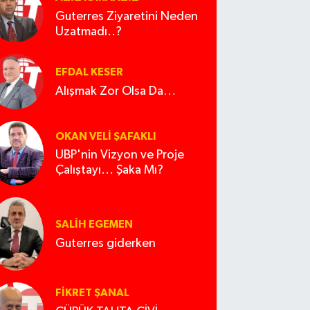
Guterres Ziyaretini Neden
Uzatmadı..?
EFDAL KESER
Alışmak Zor Olsa Da…
OKAN VELI ŞAFAKLI
UBP'nin Vizyon ve Proje
Çalıştayı... Şaka Mı?
SALIH EGEMEN
Guterres giderken
FIKRET ŞANAL