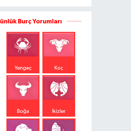
ünlük Burç Yorumları
Yengeç
Koç
Boğa
İkizler