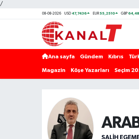
/
47,7436
55,2510
64,48
08-08-2026
USD
EUR
GBP
Ana sayfa
Gündem
Kıbrıs
Tür
Magazin
Köşe Yazarları
Seçim 2
ARAB
SALIH EGEM