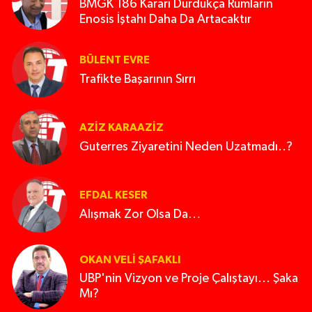
BMGK 186 Kararı Durdukça Rumların
Enosis İştahı Daha Da Artacaktır
BÜLENT EVRE
Trafikte Başarının Sırrı
AZIZ KARAAZIZ
Guterres Ziyaretini Neden Uzatmadı..?
EFDAL KESER
Alışmak Zor Olsa Da…
OKAN VELI ŞAFAKLI
UBP'nin Vizyon ve Proje Çalıştayı... Şaka
Mı?