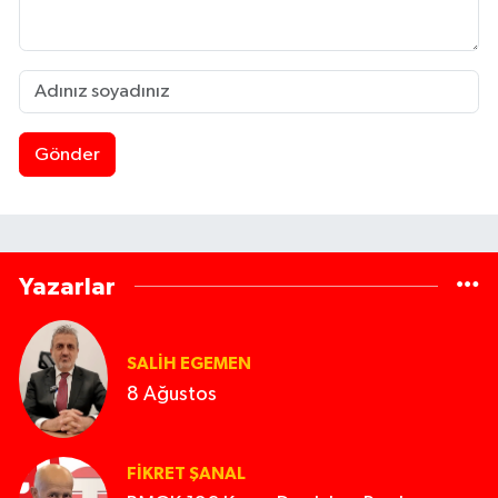
Gönder
Yazarlar
SALIH EGEMEN
8 Ağustos
FIKRET ŞANAL