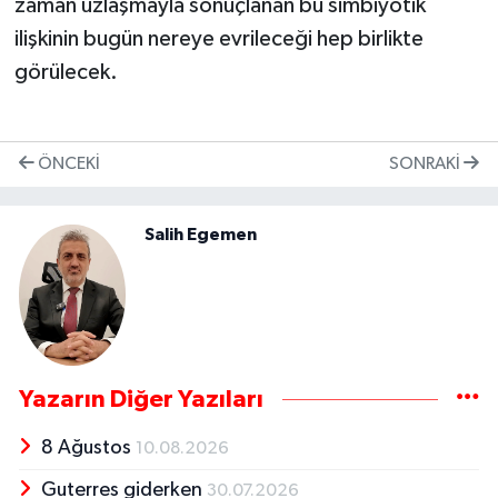
zaman uzlaşmayla sonuçlanan bu simbiyotik
ilişkinin bugün nereye evrileceği hep birlikte
görülecek.
ÖNCEKI
SONRAKI
Salih Egemen
Yazarın Diğer Yazıları
8 Ağustos
10.08.2026
Guterres giderken
30.07.2026