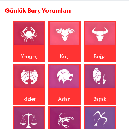
Günlük Burç Yorumları
Yengeç
Koç
Boğa
İkizler
Aslan
Başak