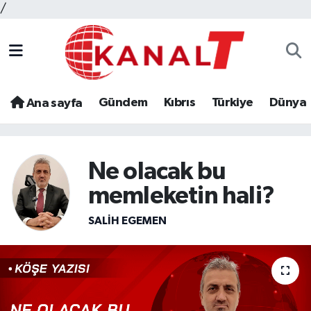
/
Gündem
Kıbrıs
Türkiye
Dünya
Ana sayfa
Ne olacak bu
memleketin hali?
SALIH EGEMEN