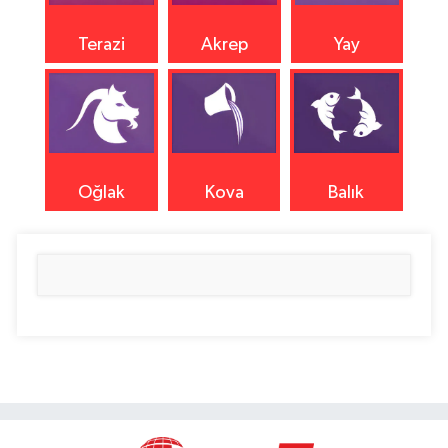
Terazi
Akrep
Yay
Oğlak
Kova
Balık