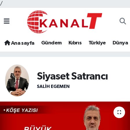
/
Gündem
Kıbrıs
Türkiye
Dünya
Ana sayfa
Siyaset Satrancı
SALIH EGEMEN