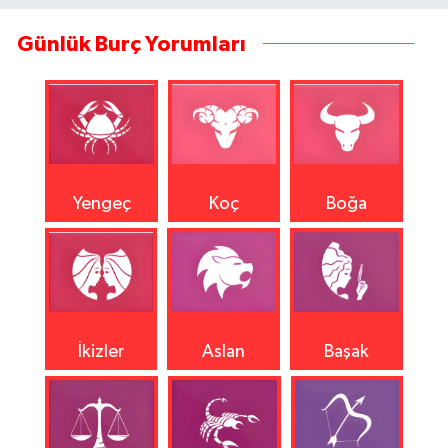
Günlük Burç Yorumları
Yengeç
Koç
Boğa
İkizler
Aslan
Başak