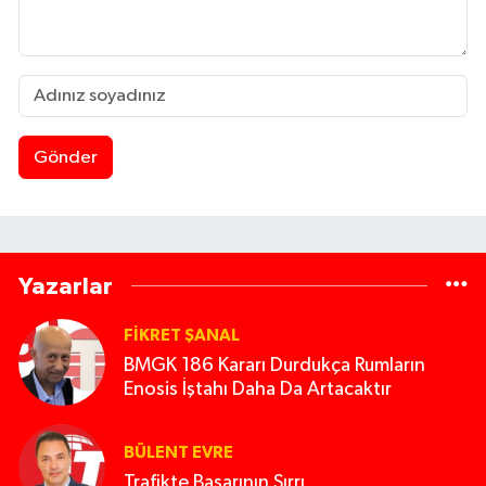
Gönder
Yazarlar
FIKRET ŞANAL
BMGK 186 Kararı Durdukça Rumların
Enosis İştahı Daha Da Artacaktır
BÜLENT EVRE
Trafikte Başarının Sırrı