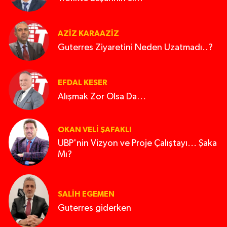
AZIZ KARAAZIZ
Guterres Ziyaretini Neden Uzatmadı..?
EFDAL KESER
Alışmak Zor Olsa Da…
OKAN VELI ŞAFAKLI
UBP'nin Vizyon ve Proje Çalıştayı... Şaka
Mı?
SALIH EGEMEN
Guterres giderken