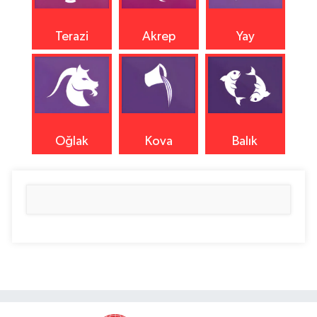
Terazi
Akrep
Yay
Oğlak
Kova
Balık